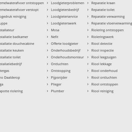
›
›
emelwaterafvoer ontstoppen
Loodgieterproblemen
Reparatie kraan
›
›
emelwaterafvoer verstopt
Loodgietersbedrijf
Reparatie toilet
›
›
ogedruk reiniging
Loodgieterservice
Reparatie verwarming
›
›
uppe
Loodgieterswerk
Reparatie vloerverwarmin
›
›
nstallateur
Mosa
Riolering ontstoppen
›
›
nstallatie badkamer
Nefit
Rioleringswerk
›
›
nstallatie douchecabine
Offerte loodgieter
Riool detectie
›
›
nstallatie keuken
Onderhoudsbedrijf
Riool inspectie
›
›
stallatie toilet
Onderhoudsmonteur
Riool leegzuigen
›
›
stallatiebedrijf
Ontluchten
Riool lekkage
›
›
ntergas
Ontstopping
Riool onderhoud
›
›
tho Daalderop
Pijpsnijder
Riool ontluchten
›
›
aga
Plieger
Riool ontstoppen
›
›
apotte riolering
Plumber
Riool reiniging