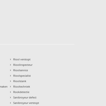
›
Riool verstopt
›
Rioolinspecteur
›
Rioolservice
›
Rioolspecialist
›
Rioolstank
›
nmaken
Riooltechniek
›
Rookdetectie
›
Sanibroyeur defect
›
Sanibroyeur verstopt