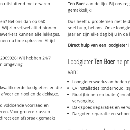
n uitsluitend met ervaren
Ten Boer
aan de lijn. Bij ons re
gemakkelijk!
gen? Bel ons dan op 050-
Dus heeft u problemen met leid
Wij zijn vrijwel altijd binnen
snel hulp, bel ons. Onze loodgi
ewerkers kunnen alle lekkages,
jaar en zijn elke dag bij u in d
en no time oplossen. Altijd
Direct hulp van een loodgieter 
-2069026! Wij hebben 24/7
Loodgieter
Ten Boer
helpt 
 en omgeving
van:
Loodgieterswerkzaamheden (w
kwalificeerde loodgieters en die
CV installaties (onderhoud, (
afvoer en riool en daklekkage.
Riool (binnen en buiten) en a
vervanging
jd voldoende voorraad en
Dak(spoed)reparaties en verv
ren. Voor grotere klussen
Dakgoten reparatie en scho
 direct een afspraak gemaakt