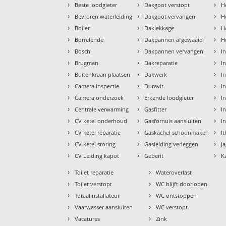
›
›
›
Beste loodgieter
Dakgoot verstopt
H
›
›
›
Bevroren waterleiding
Dakgoot vervangen
H
›
›
›
Boiler
Daklekkage
H
›
›
›
Borrelende
Dakpannen afgewaaid
H
›
›
›
Bosch
Dakpannen vervangen
I
›
›
›
Brugman
Dakreparatie
I
›
›
›
Buitenkraan plaatsen
Dakwerk
I
›
›
›
Camera inspectie
Duravit
I
›
›
›
Camera onderzoek
Erkende loodgieter
In
›
›
›
Centrale verwarming
Gasfitter
In
›
›
›
CV ketel onderhoud
Gasfornuis aansluiten
I
›
›
›
CV ketel reparatie
Gaskachel schoonmaken
I
›
›
›
CV ketel storing
Gasleiding verleggen
J
›
›
›
CV Leiding kapot
Geberit
K
›
›
Toilet reparatie
Wateroverlast
›
›
Toilet verstopt
WC blijft doorlopen
›
›
Totaalinstallateur
WC ontstoppen
›
›
Vaatwasser aansluiten
WC verstopt
›
›
Vacatures
Zink