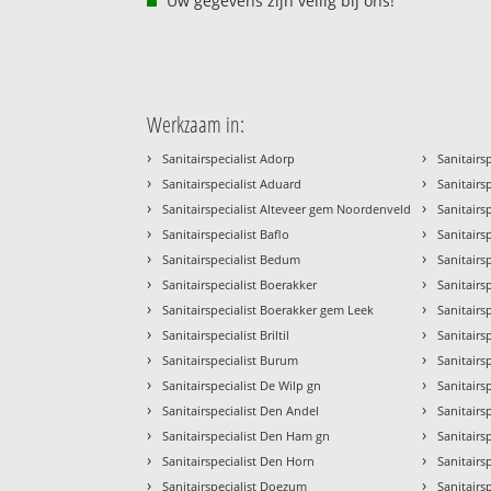
Uw gegevens zijn veilig bij ons!
Werkzaam in:
›
›
Sanitairspecialist Adorp
Sanitairsp
›
›
Sanitairspecialist Aduard
Sanitairs
›
›
Sanitairspecialist Alteveer gem Noordenveld
Sanitairs
›
›
Sanitairspecialist Baflo
Sanitairs
›
›
Sanitairspecialist Bedum
Sanitairsp
›
›
Sanitairspecialist Boerakker
Sanitairs
›
›
Sanitairspecialist Boerakker gem Leek
Sanitairs
›
›
Sanitairspecialist Briltil
Sanitairs
›
›
Sanitairspecialist Burum
Sanitairs
›
›
Sanitairspecialist De Wilp gn
Sanitairs
›
›
Sanitairspecialist Den Andel
Sanitairs
›
›
Sanitairspecialist Den Ham gn
Sanitairs
›
›
Sanitairspecialist Den Horn
Sanitairs
›
›
Sanitairspecialist Doezum
Sanitairs