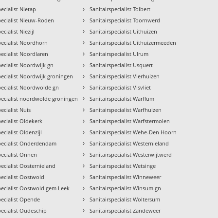
›
pecialist Nietap
Sanitairspecialist Tolbert
›
pecialist Nieuw-Roden
Sanitairspecialist Toornwerd
›
ecialist Niezijl
Sanitairspecialist Uithuizen
›
pecialist Noordhorn
Sanitairspecialist Uithuizermeeden
›
pecialist Noordlaren
Sanitairspecialist Ulrum
›
pecialist Noordwijk gn
Sanitairspecialist Usquert
›
pecialist Noordwijk groningen
Sanitairspecialist Vierhuizen
›
pecialist Noordwolde gn
Sanitairspecialist Visvliet
›
pecialist noordwolde groningen
Sanitairspecialist Warffum
›
pecialist Nuis
Sanitairspecialist Warfhuizen
›
pecialist Oldekerk
Sanitairspecialist Warfstermolen
›
ecialist Oldenzijl
Sanitairspecialist Wehe-Den Hoorn
›
specialist Onderdendam
Sanitairspecialist Westernieland
›
pecialist Onnen
Sanitairspecialist Westerwijtwerd
›
pecialist Oosternieland
Sanitairspecialist Wetsinge
›
pecialist Oostwold
Sanitairspecialist Winneweer
›
pecialist Oostwold gem Leek
Sanitairspecialist Winsum gn
›
pecialist Opende
Sanitairspecialist Woltersum
›
pecialist Oudeschip
Sanitairspecialist Zandeweer