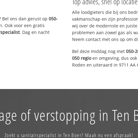
Top advies, snel op locati
Alle loodgieters die bij ons be
? Bel ons dan gerust op
050-
vakmanschap en zijn profession
n. Ook voor een gratis
wij over de modernste en juist
rspecialist
. Dag en nacht
problemen aan zowel gas als wat
Neem contact met ons op om di
Bel deze middag nog met
050-2
050 regio
en omgeving, dus ook 
Roden en uiteraard in 9711 AA 
age of verstopping in Ten 
Zoekt u sanitairspecialist in Ten Boer? Maak nu een afspraak!