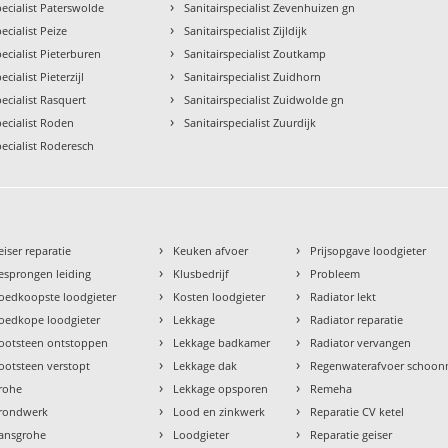
›
pecialist Paterswolde
Sanitairspecialist Zevenhuizen gn
›
ecialist Peize
Sanitairspecialist Zijldijk
›
pecialist Pieterburen
Sanitairspecialist Zoutkamp
›
ecialist Pieterzijl
Sanitairspecialist Zuidhorn
›
pecialist Rasquert
Sanitairspecialist Zuidwolde gn
›
pecialist Roden
Sanitairspecialist Zuurdijk
pecialist Roderesch
›
›
eiser reparatie
Keuken afvoer
Prijsopgave loodgieter
›
›
esprongen leiding
Klusbedrijf
Probleem
›
›
oedkoopste loodgieter
Kosten loodgieter
Radiator lekt
›
›
oedkope loodgieter
Lekkage
Radiator reparatie
›
›
ootsteen ontstoppen
Lekkage badkamer
Radiator vervangen
›
›
ootsteen verstopt
Lekkage dak
Regenwaterafvoer schoo
›
›
rohe
Lekkage opsporen
Remeha
›
›
rondwerk
Lood en zinkwerk
Reparatie CV ketel
›
›
ansgrohe
Loodgieter
Reparatie geiser