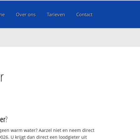
me
Over ons
Tarieven
Contact
r
er
?
 geen warm water? Aarzel niet en neem direct
26. U krijgt dan direct een loodgieter uit