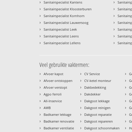
›
›
Sanitairspecialist Kantens
Sanitairs
›
›
Sanitairspecialist Kloosterburen
Sanitairsp
›
›
Sanitairspecialist Kornhorn
Sanitairs
›
›
Sanitairspecialist Lauwersoog
Sanitairsp
›
›
Sanitairspecialist Leek
Sanitairs
›
›
Sanitairspecialist Leens
Sanitairs
›
›
Sanitairspecialist Lellens
Sanitairs
Veel gebruikte vaktermen:
›
›
›
Afvoer kapot
CV Service
G
›
›
›
Afvoer ontstoppen
CV-ketel monteur
G
›
›
›
Afvoer verstopt
Dakbedekking
G
›
›
›
Agpo ferroli
Dakdekker
G
›
›
›
All-Inservice
Dakgoot lekkage
G
›
›
›
AWB
Dakgoot reinigen
G
›
›
›
Badkamer lekkage
Dakgoot reparatie
G
›
›
›
Badkamer renovatie
Dakgoot repareren
G
›
›
›
Badkamer ventilatie
Dakgoot schoonmaken
H