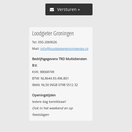
Versturen »
Loodgieter Groningen
Tel: 050-2069026
Mail:
info@loodgietergroningenbv.nl
Bedrijfsgegevens TRD Multidiensten
B.V.
KVK: 88068749
BTW: NL8644.93.496.B01
IBAN: NL50 INGB 0798 5512 32
Openingstijden
Iedere dag bereikbaar!
Ook in het weekend en op
feestdagen