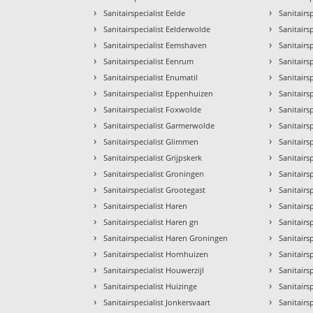
›
›
Sanitairspecialist Eelde
Sanitairs
›
›
Sanitairspecialist Eelderwolde
Sanitairs
›
›
Sanitairspecialist Eemshaven
Sanitairsp
›
›
Sanitairspecialist Eenrum
Sanitairs
›
›
Sanitairspecialist Enumatil
Sanitairs
›
›
Sanitairspecialist Eppenhuizen
Sanitairs
›
›
Sanitairspecialist Foxwolde
Sanitairs
›
›
Sanitairspecialist Garmerwolde
Sanitairs
›
›
Sanitairspecialist Glimmen
Sanitairs
›
›
Sanitairspecialist Grijpskerk
Sanitairs
›
›
Sanitairspecialist Groningen
Sanitairs
›
›
Sanitairspecialist Grootegast
Sanitairsp
›
›
Sanitairspecialist Haren
Sanitair
›
›
Sanitairspecialist Haren gn
Sanitairs
›
›
Sanitairspecialist Haren Groningen
Sanitairs
›
›
Sanitairspecialist Hornhuizen
Sanitairs
›
›
Sanitairspecialist Houwerzijl
Sanitairs
›
›
Sanitairspecialist Huizinge
Sanitairs
›
›
Sanitairspecialist Jonkersvaart
Sanitairs