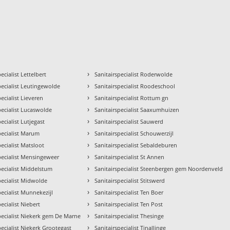
›
ecialist Lettelbert
Sanitairspecialist Roderwolde
›
pecialist Leutingewolde
Sanitairspecialist Roodeschool
›
pecialist Lieveren
Sanitairspecialist Rottum gn
›
pecialist Lucaswolde
Sanitairspecialist Saaxumhuizen
›
ecialist Lutjegast
Sanitairspecialist Sauwerd
›
pecialist Marum
Sanitairspecialist Schouwerzijl
›
pecialist Matsloot
Sanitairspecialist Sebaldeburen
›
pecialist Mensingeweer
Sanitairspecialist St Annen
›
pecialist Middelstum
Sanitairspecialist Steenbergen gem Noordenveld
›
pecialist Midwolde
Sanitairspecialist Stitswerd
›
pecialist Munnekezijl
Sanitairspecialist Ten Boer
›
pecialist Niebert
Sanitairspecialist Ten Post
›
pecialist Niekerk gem De Marne
Sanitairspecialist Thesinge
›
pecialist Niekerk Grootegast
Sanitairspecialist Tinallinge