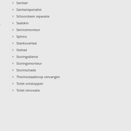
›
Sanitair
›
Sanitairspecialist
›
Schoorsteen reparatie
›
g
Sealskin
›
Servicemonteur
›
Sphinx
›
Stankoverlast
›
Stelrad
›
Storingsdienst
›
Storingsmonteur
›
Stormschade
›
Thermostaatknop vervangen
›
Toilet ontstoppen
›
Toilet renovatie