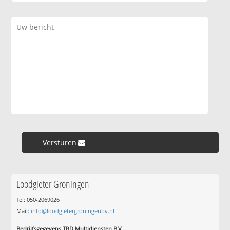
Versturen »
Loodgieter Groningen
Tel: 050-2069026
Mail:
info@loodgietergroningenbv.nl
Bedrijfsgegevens TRD Multidiensten B.V.