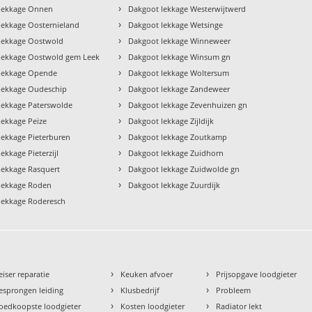
›
lekkage Onnen
Dakgoot lekkage Westerwijtwerd
›
lekkage Oosternieland
Dakgoot lekkage Wetsinge
›
lekkage Oostwold
Dakgoot lekkage Winneweer
›
lekkage Oostwold gem Leek
Dakgoot lekkage Winsum gn
›
lekkage Opende
Dakgoot lekkage Woltersum
›
lekkage Oudeschip
Dakgoot lekkage Zandeweer
›
lekkage Paterswolde
Dakgoot lekkage Zevenhuizen gn
›
lekkage Peize
Dakgoot lekkage Zijldijk
›
lekkage Pieterburen
Dakgoot lekkage Zoutkamp
›
ekkage Pieterzijl
Dakgoot lekkage Zuidhorn
›
lekkage Rasquert
Dakgoot lekkage Zuidwolde gn
›
lekkage Roden
Dakgoot lekkage Zuurdijk
lekkage Roderesch
›
›
eiser reparatie
Keuken afvoer
Prijsopgave loodgieter
›
›
esprongen leiding
Klusbedrijf
Probleem
›
›
oedkoopste loodgieter
Kosten loodgieter
Radiator lekt