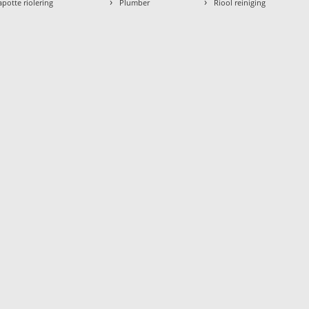
›
›
apotte riolering
Plumber
Riool reiniging