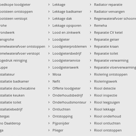
›
›
oedkope loodgieter
Lekkage
Radiator reparatie
›
›
ootsteen ontstoppen
Lekkage badkamer
Radiator vervangen
›
›
ootsteen verstopt
Lekkage dak
Regenwaterafvoer schoo
›
›
rohe
Lekkage opsporen
Remeha
›
›
rondwerk
Lood en zinkwerk
Reparatie CV ketel
›
›
ansgrohe
Loodgieter
Reparatie geiser
›
›
emelwaterafvoer ontstoppen
Loodgieterproblemen
Reparatie kraan
›
›
emelwaterafvoer verstopt
Loodgietersbedrijf
Reparatie toilet
›
›
ogedruk reiniging
Loodgieterservice
Reparatie verwarming
›
›
uppe
Loodgieterswerk
Reparatie vloerverwarmin
›
›
nstallateur
Mosa
Riolering ontstoppen
›
›
nstallatie badkamer
Nefit
Rioleringswerk
›
›
nstallatie douchecabine
Offerte loodgieter
Riool detectie
›
›
nstallatie keuken
Onderhoudsbedrijf
Riool inspectie
›
›
stallatie toilet
Onderhoudsmonteur
Riool leegzuigen
›
›
stallatiebedrijf
Ontluchten
Riool lekkage
›
›
ntergas
Ontstopping
Riool onderhoud
›
›
tho Daalderop
Pijpsnijder
Riool ontluchten
›
›
aga
Plieger
Riool ontstoppen