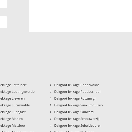
›
ekkage Lettelbert
Dakgoot lekkage Roderwolde
›
lekkage Leutingewolde
Dakgoot lekkage Roodeschool
›
lekkage Lieveren
Dakgoot lekkage Rottum gn
›
lekkage Lucaswolde
Dakgoot lekkage Saaxumhuizen
›
lekkage Lutjegast
Dakgoot lekkage Sauwerd
›
lekkage Marum
Dakgoot lekkage Schouwerzijl
›
lekkage Matsloot
Dakgoot lekkage Sebaldeburen
›