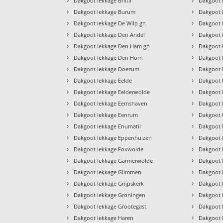
Dakgoot lekkage Briltil
Dakgoot 
›
›
Dakgoot lekkage Burum
Dakgoot 
›
›
Dakgoot lekkage De Wilp gn
Dakgoot 
›
›
Dakgoot lekkage Den Andel
Dakgoot 
›
›
Dakgoot lekkage Den Ham gn
Dakgoot 
›
›
Dakgoot lekkage Den Horn
Dakgoot 
›
›
Dakgoot lekkage Doezum
Dakgoot 
›
›
Dakgoot lekkage Eelde
Dakgoot 
›
›
Dakgoot lekkage Eelderwolde
Dakgoot 
›
›
Dakgoot lekkage Eemshaven
Dakgoot l
›
›
Dakgoot lekkage Eenrum
Dakgoot 
›
›
Dakgoot lekkage Enumatil
Dakgoot 
›
›
Dakgoot lekkage Eppenhuizen
Dakgoot 
›
›
Dakgoot lekkage Foxwolde
Dakgoot 
›
›
Dakgoot lekkage Garmerwolde
Dakgoot 
›
›
Dakgoot lekkage Glimmen
Dakgoot 
›
›
Dakgoot lekkage Grijpskerk
Dakgoot 
›
›
Dakgoot lekkage Groningen
Dakgoot 
›
›
Dakgoot lekkage Grootegast
Dakgoot 
›
›
Dakgoot lekkage Haren
Dakgoot