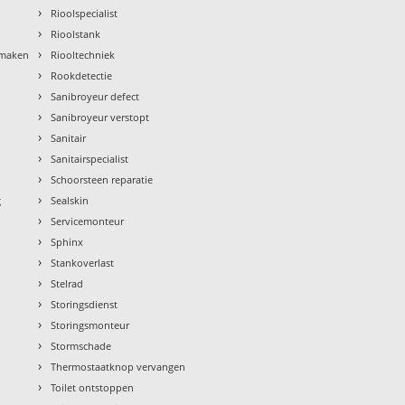
›
Rioolspecialist
›
Rioolstank
›
nmaken
Riooltechniek
›
Rookdetectie
›
Sanibroyeur defect
›
Sanibroyeur verstopt
›
Sanitair
›
Sanitairspecialist
›
Schoorsteen reparatie
›
g
Sealskin
›
Servicemonteur
›
Sphinx
›
Stankoverlast
›
Stelrad
›
Storingsdienst
›
Storingsmonteur
›
Stormschade
›
Thermostaatknop vervangen
›
Toilet ontstoppen