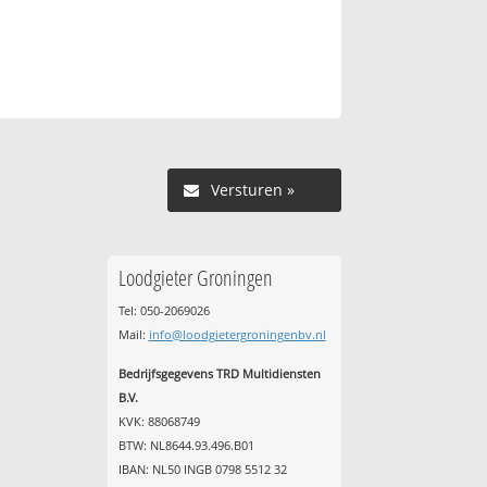
Versturen »
Loodgieter Groningen
Tel: 050-2069026
Mail:
info@loodgietergroningenbv.nl
Bedrijfsgegevens TRD Multidiensten
B.V.
KVK: 88068749
BTW: NL8644.93.496.B01
IBAN: NL50 INGB 0798 5512 32