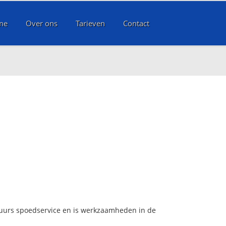
me
Over ons
Tarieven
Contact
4 uurs spoedservice en is werkzaamheden in de