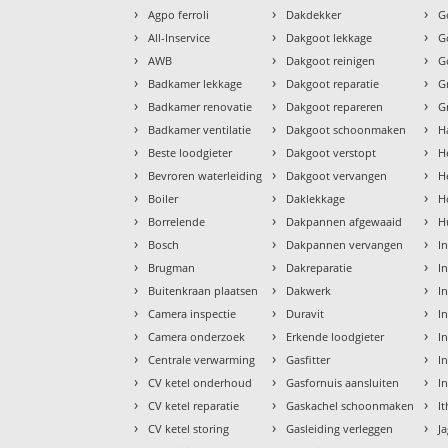
›
›
›
Agpo ferroli
Dakdekker
G
›
›
›
All-Inservice
Dakgoot lekkage
G
›
›
›
AWB
Dakgoot reinigen
G
›
›
›
Badkamer lekkage
Dakgoot reparatie
G
›
›
›
Badkamer renovatie
Dakgoot repareren
G
›
›
›
Badkamer ventilatie
Dakgoot schoonmaken
H
›
›
›
Beste loodgieter
Dakgoot verstopt
H
›
›
›
Bevroren waterleiding
Dakgoot vervangen
H
›
›
›
Boiler
Daklekkage
H
›
›
›
Borrelende
Dakpannen afgewaaid
H
›
›
›
Bosch
Dakpannen vervangen
I
›
›
›
Brugman
Dakreparatie
I
›
›
›
Buitenkraan plaatsen
Dakwerk
I
›
›
›
Camera inspectie
Duravit
I
›
›
›
Camera onderzoek
Erkende loodgieter
In
›
›
›
Centrale verwarming
Gasfitter
In
›
›
›
CV ketel onderhoud
Gasfornuis aansluiten
I
›
›
›
CV ketel reparatie
Gaskachel schoonmaken
I
›
›
›
CV ketel storing
Gasleiding verleggen
J