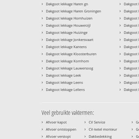
›
›
Dakgoot lekkage Haren gn
Dakgoot 
›
›
Dakgoot lekkage Haren Groningen
Dakgoot 
›
›
Dakgoot lekkage Hornhuizen
Dakgoot 
›
›
Dakgoot lekkage Houwerzijl
Dakgoot 
›
›
Dakgoot lekkage Huizinge
Dakgoot 
›
›
Dakgoot lekkage Jonkersvaart
Dakgoot 
›
›
Dakgoot lekkage Kantens
Dakgoot 
›
›
Dakgoot lekkage Kloosterburen
Dakgoot 
›
›
Dakgoot lekkage Kornhorn
Dakgoot 
›
›
Dakgoot lekkage Lauwersoog
Dakgoot l
›
›
Dakgoot lekkage Leek
Dakgoot 
›
›
Dakgoot lekkage Leens
Dakgoot 
›
›
Dakgoot lekkage Lellens
Dakgoot 
Veel gebruikte vaktermen:
›
›
›
Afvoer kapot
CV Service
G
›
›
›
Afvoer ontstoppen
CV-ketel monteur
G
›
›
›
Afvoer verstopt
Dakbedekking
G