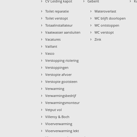
›
›
›
CV Leiding kapot
Geberit
K
›
›
Toilet reparatie
Wateroverlast
›
›
Toilet verstopt
WC blijft doorlopen
›
›
Totaalinstallateur
WC ontstoppen
›
›
Vaatwasser aansluiten
WC verstopt
›
›
Vacatures
Zink
›
Vaillant
›
Vasco
›
Verstopping riolering
›
Verstoppingen
›
Verstopte afvoer
›
Verstopte gootsteen
›
Verwarming
›
Verwarmingsbedrijf
›
Verwarmingsmonteur
›
Vetput vol
›
Villeroy & Boch
›
Vloerverwarming
›
Vloerverwarming lekt