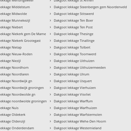
lekkage Mensingeweer
Dakgoot lekkage St Annen
›
lekkage Middelstum
Dakgoot lekkage Steenbergen gem Noordenveld
›
lekkage Midwolde
Dakgoot lekkage Stitswerd
›
lekkage Munnekezijl
Dakgoot lekkage Ten Boer
›
lekkage Niebert
Dakgoot lekkage Ten Post
›
lekkage Niekerk gem De Marne
Dakgoot lekkage Thesinge
›
lekkage Niekerk Grootegast
Dakgoot lekkage Tinallinge
›
lekkage Nietap
Dakgoot lekkage Tolbert
›
lekkage Nieuw-Roden
Dakgoot lekkage Toornwerd
›
ekkage Niezijl
Dakgoot lekkage Uithuizen
›
lekkage Noordhorn
Dakgoot lekkage Uithuizermeeden
›
lekkage Noordlaren
Dakgoot lekkage Ulrum
›
lekkage Noordwijk gn
Dakgoot lekkage Usquert
›
lekkage Noordwijk groningen
Dakgoot lekkage Vierhuizen
›
lekkage Noordwolde gn
Dakgoot lekkage Visvliet
›
lekkage noordwolde groningen
Dakgoot lekkage Warffum
›
lekkage Nuis
Dakgoot lekkage Warfhuizen
›
lekkage Oldekerk
Dakgoot lekkage Warfstermolen
›
lekkage Oldenzijl
Dakgoot lekkage Wehe-Den Hoorn
›
 lekkage Onderdendam
Dakgoot lekkage Westernieland