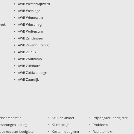
›
AWB Westerwijtwerd
›
AWB Wetsinge
›
AWB Winneweer
›
Leek
AWB Winsum gn
›
AWB Woltersum
›
AWB Zandeweer
›
AWB Zevenhuizen gn
›
AWB Zijldijk
›
AWB Zoutkamp
›
AWB Zuidhorn
›
AWB Zuidwolde gn
›
AWB Zuurdijk
›
›
eiser reparatie
Keuken afvoer
Prijsopgave loodgieter
›
›
esprongen leiding
Klusbedrijf
Probleem
›
›
oedkoopste loodgieter
Kosten loodgieter
Radiator lekt