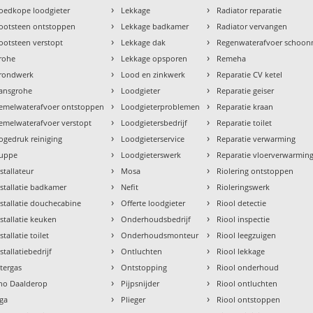
›
›
oedkope loodgieter
Lekkage
Radiator reparatie
›
›
ootsteen ontstoppen
Lekkage badkamer
Radiator vervangen
›
›
ootsteen verstopt
Lekkage dak
Regenwaterafvoer schoo
›
›
rohe
Lekkage opsporen
Remeha
›
›
rondwerk
Lood en zinkwerk
Reparatie CV ketel
›
›
ansgrohe
Loodgieter
Reparatie geiser
›
›
emelwaterafvoer ontstoppen
Loodgieterproblemen
Reparatie kraan
›
›
emelwaterafvoer verstopt
Loodgietersbedrijf
Reparatie toilet
›
›
ogedruk reiniging
Loodgieterservice
Reparatie verwarming
›
›
uppe
Loodgieterswerk
Reparatie vloerverwarmin
›
›
nstallateur
Mosa
Riolering ontstoppen
›
›
nstallatie badkamer
Nefit
Rioleringswerk
›
›
nstallatie douchecabine
Offerte loodgieter
Riool detectie
›
›
nstallatie keuken
Onderhoudsbedrijf
Riool inspectie
›
›
stallatie toilet
Onderhoudsmonteur
Riool leegzuigen
›
›
stallatiebedrijf
Ontluchten
Riool lekkage
›
›
ntergas
Ontstopping
Riool onderhoud
›
›
tho Daalderop
Pijpsnijder
Riool ontluchten
›
›
aga
Plieger
Riool ontstoppen