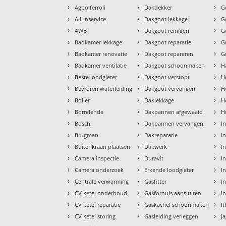
›
›
›
Agpo ferroli
Dakdekker
G
›
›
›
All-Inservice
Dakgoot lekkage
G
›
›
›
AWB
Dakgoot reinigen
G
›
›
›
Badkamer lekkage
Dakgoot reparatie
G
›
›
›
Badkamer renovatie
Dakgoot repareren
G
›
›
›
Badkamer ventilatie
Dakgoot schoonmaken
H
›
›
›
Beste loodgieter
Dakgoot verstopt
H
›
›
›
Bevroren waterleiding
Dakgoot vervangen
H
›
›
›
Boiler
Daklekkage
H
›
›
›
Borrelende
Dakpannen afgewaaid
H
›
›
›
Bosch
Dakpannen vervangen
I
›
›
›
Brugman
Dakreparatie
I
›
›
›
Buitenkraan plaatsen
Dakwerk
I
›
›
›
Camera inspectie
Duravit
I
›
›
›
Camera onderzoek
Erkende loodgieter
In
›
›
›
Centrale verwarming
Gasfitter
In
›
›
›
CV ketel onderhoud
Gasfornuis aansluiten
I
›
›
›
CV ketel reparatie
Gaskachel schoonmaken
I
›
›
›
CV ketel storing
Gasleiding verleggen
J