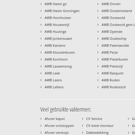
›
›
AWB Haren gn
AWB Onnen
›
›
AWB Haren Groningen
AWB Oosternieland
›
›
AWB Hornhuizen
AWB Oostwold
›
›
AWB Houwerzijl
AWB Oostwold gem 
›
›
AWB Huizinge
AWB Opende
›
›
AWB Jonkersvaart
AWB Oudeschip
›
›
AWB Kantens
AWB Paterswolde
›
›
AWB Kloosterburen
AWB Peize
›
›
AWB Kornhorn
AWB Pieterburen
›
›
AWB Lauwersoog
AWB Pieterzijl
›
›
AWB Leek
AWB Rasquert
›
›
AWB Leens
AWB Roden
›
›
AWB Lellens
AWB Roderesch
Veel gebruikte vaktermen:
›
›
›
Afvoer kapot
CV Service
G
›
›
›
Afvoer ontstoppen
CV-ketel monteur
G
›
›
›
Afvoer verstopt
Dakbedekking
G