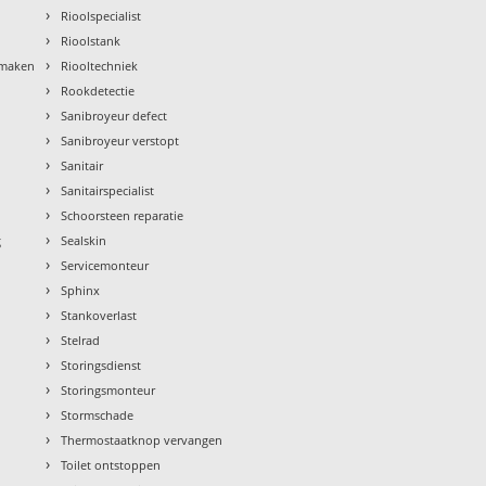
›
Rioolspecialist
›
Rioolstank
›
nmaken
Riooltechniek
›
Rookdetectie
›
Sanibroyeur defect
›
Sanibroyeur verstopt
›
Sanitair
›
Sanitairspecialist
›
Schoorsteen reparatie
›
g
Sealskin
›
Servicemonteur
›
Sphinx
›
Stankoverlast
›
Stelrad
›
Storingsdienst
›
Storingsmonteur
›
Stormschade
›
Thermostaatknop vervangen
›
Toilet ontstoppen