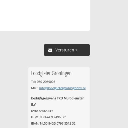
Versturen »
Loodgieter Groningen
Tel: 050-2069026
Mail:
info@loodgietergroningenbv.nl
Bedrijfsgegevens TRD Multidiensten
B.V.
KVK: 88068749
BTW: NL8644.93.496.B01
IBAN: NL50 INGB 0798 5512 32