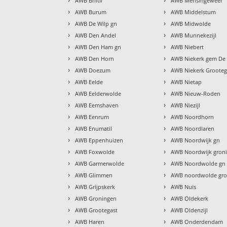
AWB Briltil
AWB Mensingeweer
›
›
AWB Burum
AWB Middelstum
›
›
AWB De Wilp gn
AWB Midwolde
›
›
AWB Den Andel
AWB Munnekezijl
›
›
AWB Den Ham gn
AWB Niebert
›
›
AWB Den Horn
AWB Niekerk gem De
›
›
AWB Doezum
AWB Niekerk Grooteg
›
›
AWB Eelde
AWB Nietap
›
›
AWB Eelderwolde
AWB Nieuw-Roden
›
›
AWB Eemshaven
AWB Niezijl
›
›
AWB Eenrum
AWB Noordhorn
›
›
AWB Enumatil
AWB Noordlaren
›
›
AWB Eppenhuizen
AWB Noordwijk gn
›
›
AWB Foxwolde
AWB Noordwijk gron
›
›
AWB Garmerwolde
AWB Noordwolde gn
›
›
AWB Glimmen
AWB noordwolde gro
›
›
AWB Grijpskerk
AWB Nuis
›
›
AWB Groningen
AWB Oldekerk
›
›
AWB Grootegast
AWB Oldenzijl
›
›
AWB Haren
AWB Onderdendam