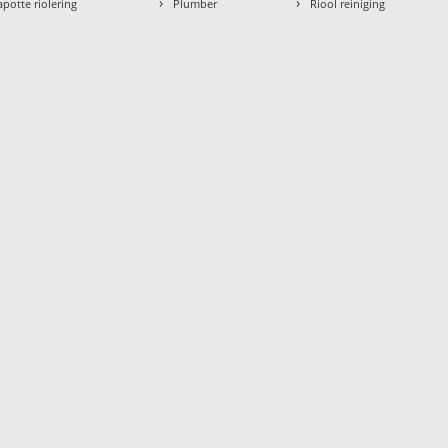
›
›
apotte riolering
Plumber
Riool reiniging