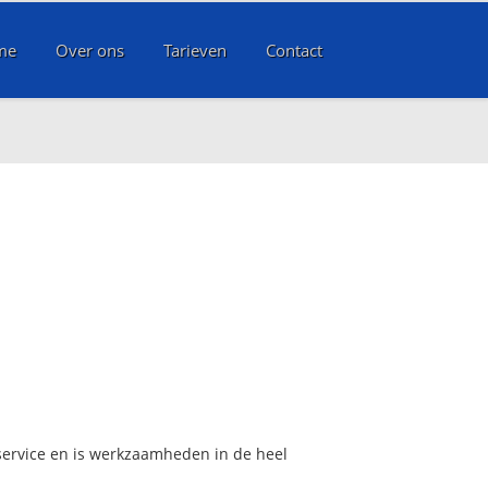
me
Over ons
Tarieven
Contact
service en is werkzaamheden in de heel