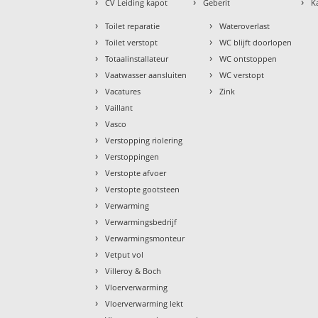
›
›
›
CV Leiding kapot
Geberit
K
›
›
Toilet reparatie
Wateroverlast
›
›
Toilet verstopt
WC blijft doorlopen
›
›
Totaalinstallateur
WC ontstoppen
›
›
Vaatwasser aansluiten
WC verstopt
›
›
Vacatures
Zink
›
Vaillant
›
Vasco
›
Verstopping riolering
›
Verstoppingen
›
Verstopte afvoer
›
Verstopte gootsteen
›
Verwarming
›
Verwarmingsbedrijf
›
Verwarmingsmonteur
›
Vetput vol
›
Villeroy & Boch
›
Vloerverwarming
›
Vloerverwarming lekt