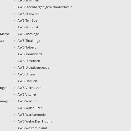
AWB St Annen
›
AWB Steenbergen gem Noordenveld
›
AWB Stitswerd
›
AWB Ten Boer
›
AWB Ten Post
›
 Marne
AWB Thesinge
›
ast
AWB Tinallinge
›
AWB Tolbert
›
AWB Toornwerd
›
AWB Uithuizen
›
AWB Uithuizermeeden
›
AWB Ulrum
›
AWB Usquert
›
ingen
AWB Vierhuizen
›
AWB Visvliet
›
ningen
AWB Warffum
›
AWB Warfhuizen
›
AWB Warfstermolen
›
AWB Wehe-Den Hoorn
›
AWB Westernieland