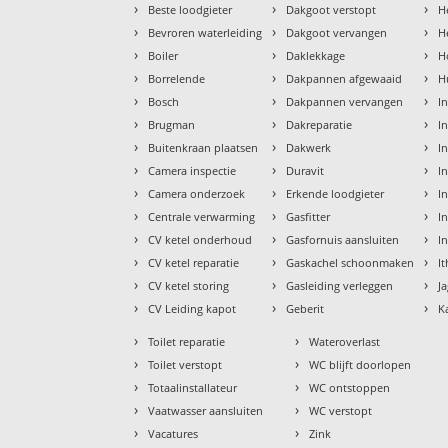
›
›
›
Beste loodgieter
Dakgoot verstopt
H
›
›
›
Bevroren waterleiding
Dakgoot vervangen
H
›
›
›
Boiler
Daklekkage
H
›
›
›
Borrelende
Dakpannen afgewaaid
H
›
›
›
Bosch
Dakpannen vervangen
I
›
›
›
Brugman
Dakreparatie
I
›
›
›
Buitenkraan plaatsen
Dakwerk
I
›
›
›
Camera inspectie
Duravit
I
›
›
›
Camera onderzoek
Erkende loodgieter
In
›
›
›
Centrale verwarming
Gasfitter
In
›
›
›
CV ketel onderhoud
Gasfornuis aansluiten
I
›
›
›
CV ketel reparatie
Gaskachel schoonmaken
I
›
›
›
CV ketel storing
Gasleiding verleggen
J
›
›
›
CV Leiding kapot
Geberit
K
›
›
Toilet reparatie
Wateroverlast
›
›
Toilet verstopt
WC blijft doorlopen
›
›
Totaalinstallateur
WC ontstoppen
›
›
Vaatwasser aansluiten
WC verstopt
›
›
Vacatures
Zink