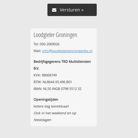
Versturen »
Loodgieter Groningen
Tel: 050-2069026
Mail:
info@loodgietergroningenbv.nl
Bedrijfsgegevens TRD Multidiensten
B.V.
KVK: 88068749
BTW: NL8644.93.496.B01
IBAN: NL50 INGB 0798 5512 32
Openingstijden
Iedere dag bereikbaar!
Ook in het weekend en op
feestdagen