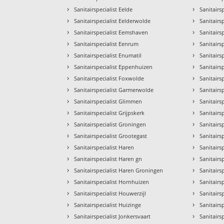
›
›
Sanitairspecialist Eelde
Sanitairs
›
›
Sanitairspecialist Eelderwolde
Sanitairs
›
›
Sanitairspecialist Eemshaven
Sanitairsp
›
›
Sanitairspecialist Eenrum
Sanitairs
›
›
Sanitairspecialist Enumatil
Sanitairs
›
›
Sanitairspecialist Eppenhuizen
Sanitairs
›
›
Sanitairspecialist Foxwolde
Sanitairs
›
›
Sanitairspecialist Garmerwolde
Sanitairs
›
›
Sanitairspecialist Glimmen
Sanitairs
›
›
Sanitairspecialist Grijpskerk
Sanitairs
›
›
Sanitairspecialist Groningen
Sanitairs
›
›
Sanitairspecialist Grootegast
Sanitairsp
›
›
Sanitairspecialist Haren
Sanitair
›
›
Sanitairspecialist Haren gn
Sanitairs
›
›
Sanitairspecialist Haren Groningen
Sanitairs
›
›
Sanitairspecialist Hornhuizen
Sanitairs
›
›
Sanitairspecialist Houwerzijl
Sanitairs
›
›
Sanitairspecialist Huizinge
Sanitairs
›
›
Sanitairspecialist Jonkersvaart
Sanitairs