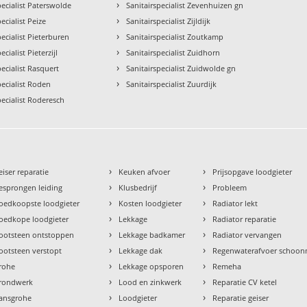
›
pecialist Paterswolde
Sanitairspecialist Zevenhuizen gn
›
ecialist Peize
Sanitairspecialist Zijldijk
›
pecialist Pieterburen
Sanitairspecialist Zoutkamp
›
ecialist Pieterzijl
Sanitairspecialist Zuidhorn
›
pecialist Rasquert
Sanitairspecialist Zuidwolde gn
›
pecialist Roden
Sanitairspecialist Zuurdijk
pecialist Roderesch
›
›
eiser reparatie
Keuken afvoer
Prijsopgave loodgieter
›
›
esprongen leiding
Klusbedrijf
Probleem
›
›
oedkoopste loodgieter
Kosten loodgieter
Radiator lekt
›
›
oedkope loodgieter
Lekkage
Radiator reparatie
›
›
ootsteen ontstoppen
Lekkage badkamer
Radiator vervangen
›
›
ootsteen verstopt
Lekkage dak
Regenwaterafvoer schoo
›
›
rohe
Lekkage opsporen
Remeha
›
›
rondwerk
Lood en zinkwerk
Reparatie CV ketel
›
›
ansgrohe
Loodgieter
Reparatie geiser