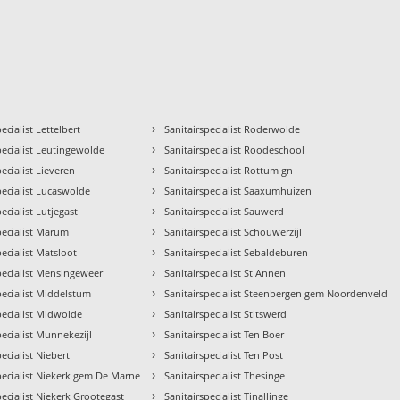
›
ecialist Lettelbert
Sanitairspecialist Roderwolde
›
pecialist Leutingewolde
Sanitairspecialist Roodeschool
›
pecialist Lieveren
Sanitairspecialist Rottum gn
›
pecialist Lucaswolde
Sanitairspecialist Saaxumhuizen
›
ecialist Lutjegast
Sanitairspecialist Sauwerd
›
pecialist Marum
Sanitairspecialist Schouwerzijl
›
pecialist Matsloot
Sanitairspecialist Sebaldeburen
›
pecialist Mensingeweer
Sanitairspecialist St Annen
›
pecialist Middelstum
Sanitairspecialist Steenbergen gem Noordenveld
›
pecialist Midwolde
Sanitairspecialist Stitswerd
›
pecialist Munnekezijl
Sanitairspecialist Ten Boer
›
pecialist Niebert
Sanitairspecialist Ten Post
›
pecialist Niekerk gem De Marne
Sanitairspecialist Thesinge
›
pecialist Niekerk Grootegast
Sanitairspecialist Tinallinge