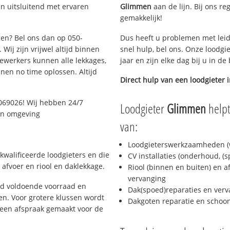
n uitsluitend met ervaren
Glimmen
aan de lijn. Bij ons re
gemakkelijk!
gen? Bel ons dan op 050-
Dus heeft u problemen met leid
Wij zijn vrijwel altijd binnen
snel hulp, bel ons. Onze loodgi
ewerkers kunnen alle lekkages,
jaar en zijn elke dag bij u in d
en no time oplossen. Altijd
Direct hulp van een loodgieter 
069026! Wij hebben 24/7
Loodgieter
Glimmen
helpt
 en omgeving
van:
Loodgieterswerkzaamheden (w
kwalificeerde loodgieters en die
CV installaties (onderhoud, (
afvoer en riool en daklekkage.
Riool (binnen en buiten) en a
vervanging
jd voldoende voorraad en
Dak(spoed)reparaties en verv
n. Voor grotere klussen wordt
Dakgoten reparatie en scho
 een afspraak gemaakt voor de