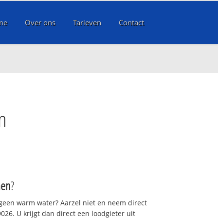
me
Over ons
Tarieven
Contact
n
men
?
 geen warm water? Aarzel niet en neem direct
26. U krijgt dan direct een loodgieter uit