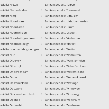
›
pecialist Nietap
Sanitairspecialist Tolbert
›
pecialist Nieuw-Roden
Sanitairspecialist Toornwerd
›
ecialist Niezijl
Sanitairspecialist Uithuizen
›
pecialist Noordhorn
Sanitairspecialist Uithuizermeeden
›
pecialist Noordlaren
Sanitairspecialist Ulrum
›
pecialist Noordwijk gn
Sanitairspecialist Usquert
›
pecialist Noordwijk groningen
Sanitairspecialist Vierhuizen
›
pecialist Noordwolde gn
Sanitairspecialist Visvliet
›
pecialist noordwolde groningen
Sanitairspecialist Warffum
›
pecialist Nuis
Sanitairspecialist Warfhuizen
›
pecialist Oldekerk
Sanitairspecialist Warfstermolen
›
ecialist Oldenzijl
Sanitairspecialist Wehe-Den Hoorn
›
specialist Onderdendam
Sanitairspecialist Westernieland
›
pecialist Onnen
Sanitairspecialist Westerwijtwerd
›
pecialist Oosternieland
Sanitairspecialist Wetsinge
›
pecialist Oostwold
Sanitairspecialist Winneweer
›
pecialist Oostwold gem Leek
Sanitairspecialist Winsum gn
›
pecialist Opende
Sanitairspecialist Woltersum
›
pecialist Oudeschip
Sanitairspecialist Zandeweer