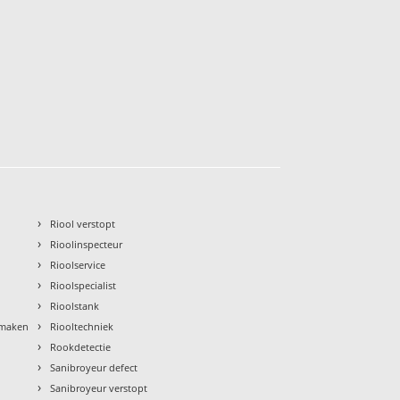
›
Riool verstopt
›
Rioolinspecteur
›
Rioolservice
›
Rioolspecialist
›
Rioolstank
›
nmaken
Riooltechniek
›
Rookdetectie
›
Sanibroyeur defect
›
Sanibroyeur verstopt