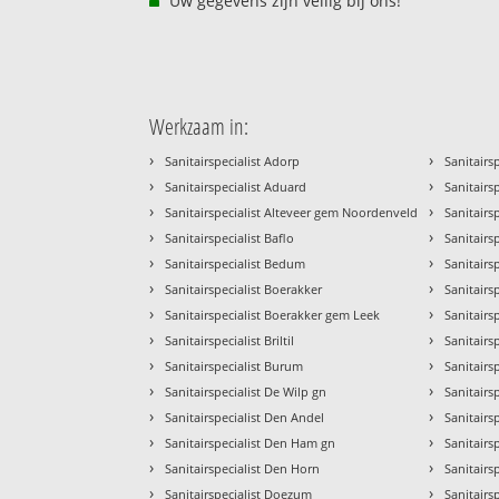
Uw gegevens zijn veilig bij ons!
Werkzaam in:
›
›
Sanitairspecialist Adorp
Sanitairsp
›
›
Sanitairspecialist Aduard
Sanitairs
›
›
Sanitairspecialist Alteveer gem Noordenveld
Sanitairs
›
›
Sanitairspecialist Baflo
Sanitairs
›
›
Sanitairspecialist Bedum
Sanitairsp
›
›
Sanitairspecialist Boerakker
Sanitairs
›
›
Sanitairspecialist Boerakker gem Leek
Sanitairs
›
›
Sanitairspecialist Briltil
Sanitairs
›
›
Sanitairspecialist Burum
Sanitairs
›
›
Sanitairspecialist De Wilp gn
Sanitairs
›
›
Sanitairspecialist Den Andel
Sanitairs
›
›
Sanitairspecialist Den Ham gn
Sanitairs
›
›
Sanitairspecialist Den Horn
Sanitairs
›
›
Sanitairspecialist Doezum
Sanitairs