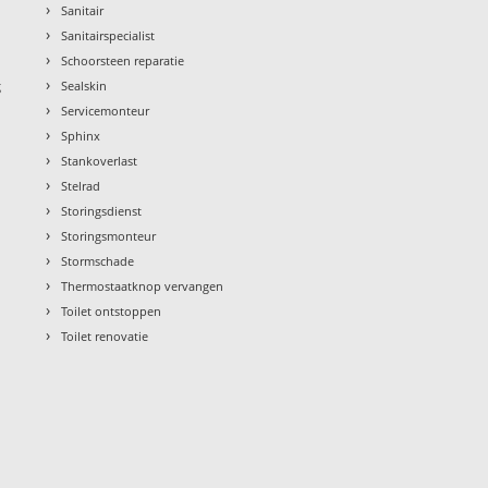
›
Sanitair
›
Sanitairspecialist
›
Schoorsteen reparatie
›
g
Sealskin
›
Servicemonteur
›
Sphinx
›
Stankoverlast
›
Stelrad
›
Storingsdienst
›
Storingsmonteur
›
Stormschade
›
Thermostaatknop vervangen
›
Toilet ontstoppen
›
Toilet renovatie