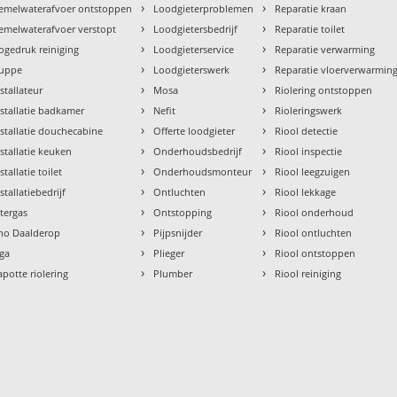
›
›
emelwaterafvoer ontstoppen
Loodgieterproblemen
Reparatie kraan
›
›
emelwaterafvoer verstopt
Loodgietersbedrijf
Reparatie toilet
›
›
ogedruk reiniging
Loodgieterservice
Reparatie verwarming
›
›
uppe
Loodgieterswerk
Reparatie vloerverwarmin
›
›
nstallateur
Mosa
Riolering ontstoppen
›
›
nstallatie badkamer
Nefit
Rioleringswerk
›
›
nstallatie douchecabine
Offerte loodgieter
Riool detectie
›
›
nstallatie keuken
Onderhoudsbedrijf
Riool inspectie
›
›
stallatie toilet
Onderhoudsmonteur
Riool leegzuigen
›
›
stallatiebedrijf
Ontluchten
Riool lekkage
›
›
ntergas
Ontstopping
Riool onderhoud
›
›
tho Daalderop
Pijpsnijder
Riool ontluchten
›
›
aga
Plieger
Riool ontstoppen
›
›
apotte riolering
Plumber
Riool reiniging