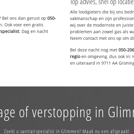
Top advies, snel op locati
Alle loodgieters die bij ons be
? Bel ons dan gerust op
050-
vakmanschap en zijn profession
n. Ook voor een gratis
wij over de modernste en juist
rspecialist
. Dag en nacht
problemen aan zowel gas als wat
Neem contact met ons op om di
Bel deze nacht nog met
050-20
regio
en omgeving, dus ook in: 
en uiteraard in 9711 AA Gronin
age of verstopping in Gli
Zoekt u sanitairspecialist in Glimmen? Maak nu een afspraak!