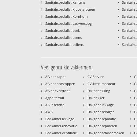
›
›
Sanitairspecialist Kantens
Sanitairs
›
›
Sanitairspecialist Kloosterburen
Sanitairsp
›
›
Sanitairspecialist Kornhorn
Sanitairs
›
›
Sanitairspecialist Lauwersoog
Sanitairsp
›
›
Sanitairspecialist Leek
Sanitairs
›
›
Sanitairspecialist Leens
Sanitairs
›
›
Sanitairspecialist Lellens
Sanitairs
Veel gebruikte vaktermen:
›
›
›
Afvoer kapot
CV Service
G
›
›
›
Afvoer ontstoppen
CV-ketel monteur
G
›
›
›
Afvoer verstopt
Dakbedekking
G
›
›
›
Agpo ferroli
Dakdekker
G
›
›
›
All-Inservice
Dakgoot lekkage
G
›
›
›
AWB
Dakgoot reinigen
G
›
›
›
Badkamer lekkage
Dakgoot reparatie
G
›
›
›
Badkamer renovatie
Dakgoot repareren
G
›
›
›
Badkamer ventilatie
Dakgoot schoonmaken
H