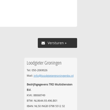
Versturen »
Loodgieter Groningen
Tel: 050-2069026
Mail:
info@loodgietergroningenbv.nl
Bedrijfsgegevens TRD Multidiensten
B.V.
KVK: 88068749
BTW: NL8644.93.496.B01
IBAN: NL50 INGB 0798 5512 32