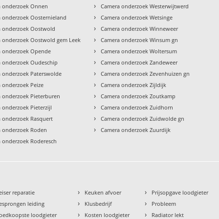
›
 onderzoek Onnen
Camera onderzoek Westerwijtwerd
›
 onderzoek Oosternieland
Camera onderzoek Wetsinge
›
 onderzoek Oostwold
Camera onderzoek Winneweer
›
 onderzoek Oostwold gem Leek
Camera onderzoek Winsum gn
›
 onderzoek Opende
Camera onderzoek Woltersum
›
 onderzoek Oudeschip
Camera onderzoek Zandeweer
›
 onderzoek Paterswolde
Camera onderzoek Zevenhuizen gn
›
 onderzoek Peize
Camera onderzoek Zijldijk
›
 onderzoek Pieterburen
Camera onderzoek Zoutkamp
›
onderzoek Pieterzijl
Camera onderzoek Zuidhorn
›
 onderzoek Rasquert
Camera onderzoek Zuidwolde gn
›
 onderzoek Roden
Camera onderzoek Zuurdijk
 onderzoek Roderesch
›
›
eiser reparatie
Keuken afvoer
Prijsopgave loodgieter
›
›
esprongen leiding
Klusbedrijf
Probleem
›
›
oedkoopste loodgieter
Kosten loodgieter
Radiator lekt