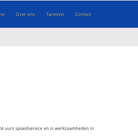
me
Over ons
Tarieven
Contact
 24 uurs spoedservice en is werkzaamheden in