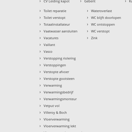
›
›
›
CV Leiding kapot
Geberit
K
›
›
Toilet reparatie
Wateroverlast
›
›
Toilet verstopt
WC blijft doorlopen
›
›
Totaalinstallateur
WC ontstoppen
›
›
Vaatwasser aansluiten
WC verstopt
›
›
Vacatures
Zink
›
Vaillant
›
Vasco
›
Verstopping riolering
›
Verstoppingen
›
Verstopte afvoer
›
Verstopte gootsteen
›
Verwarming
›
Verwarmingsbedrijf
›
Verwarmingsmonteur
›
Vetput vol
›
Villeroy & Boch
›
Vloerverwarming
›
Vloerverwarming lekt