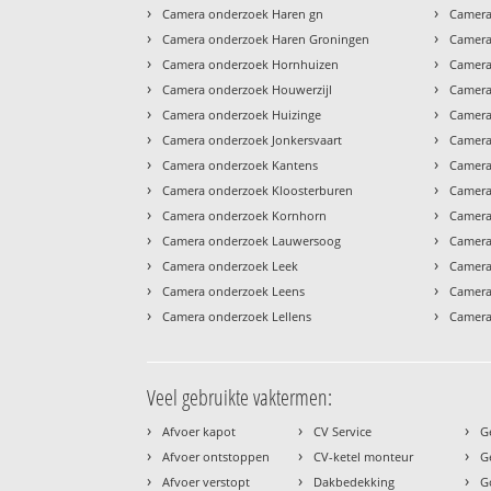
›
›
Camera onderzoek Haren gn
Camera
›
›
Camera onderzoek Haren Groningen
Camera
›
›
Camera onderzoek Hornhuizen
Camera
›
›
Camera onderzoek Houwerzijl
Camera
›
›
Camera onderzoek Huizinge
Camera
›
›
Camera onderzoek Jonkersvaart
Camera
›
›
Camera onderzoek Kantens
Camera
›
›
Camera onderzoek Kloosterburen
Camera
›
›
Camera onderzoek Kornhorn
Camera
›
›
Camera onderzoek Lauwersoog
Camera 
›
›
Camera onderzoek Leek
Camera
›
›
Camera onderzoek Leens
Camera
›
›
Camera onderzoek Lellens
Camera
Veel gebruikte vaktermen:
›
›
›
Afvoer kapot
CV Service
G
›
›
›
Afvoer ontstoppen
CV-ketel monteur
G
›
›
›
Afvoer verstopt
Dakbedekking
G