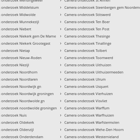
 onderzoek Mensingeweer
Camera onderzoek St Annen
›
 onderzoek Middelstum
Camera onderzoek Steenbergen gem Noorden
›
 onderzoek Midwolde
Camera onderzoek Stitswerd
›
 onderzoek Munnekezijl
Camera onderzoek Ten Boer
›
 onderzoek Niebert
Camera onderzoek Ten Post
›
 onderzoek Niekerk gem De Marne
Camera onderzoek Thesinge
›
 onderzoek Niekerk Grootegast
Camera onderzoek Tinallinge
›
 onderzoek Nietap
Camera onderzoek Tolbert
›
 onderzoek Nieuw-Roden
Camera onderzoek Toornwerd
›
 onderzoek Niezijl
Camera onderzoek Uithuizen
›
 onderzoek Noordhorn
Camera onderzoek Uithuizermeeden
›
 onderzoek Noordlaren
Camera onderzoek Ulrum
›
 onderzoek Noordwijk gn
Camera onderzoek Usquert
›
 onderzoek Noordwijk groningen
Camera onderzoek Vierhuizen
›
 onderzoek Noordwolde gn
Camera onderzoek Visvliet
›
 onderzoek noordwolde groningen
Camera onderzoek Warffum
›
 onderzoek Nuis
Camera onderzoek Warfhuizen
›
 onderzoek Oldekerk
Camera onderzoek Warfstermolen
›
 onderzoek Oldenzijl
Camera onderzoek Wehe-Den Hoorn
›
a onderzoek Onderdendam
Camera onderzoek Westernieland