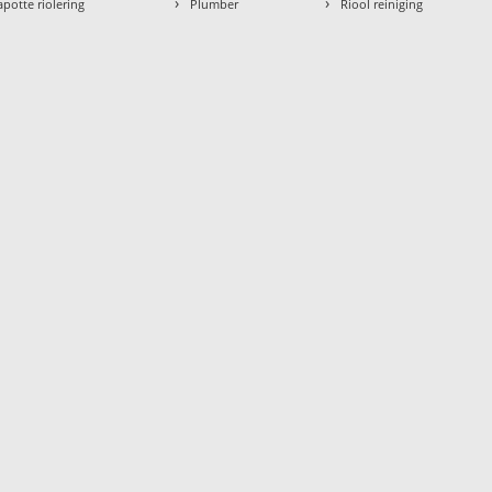
›
›
apotte riolering
Plumber
Riool reiniging