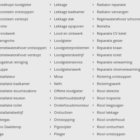
›
›
oedkope loodgieter
Lekkage
Radiator reparatie
›
›
ootsteen ontstoppen
Lekkage badkamer
Radiator vervangen
›
›
ootsteen verstopt
Lekkage dak
Regenwaterafvoer schoo
›
›
rohe
Lekkage opsporen
Remeha
›
›
rondwerk
Lood en zinkwerk
Reparatie CV ketel
›
›
ansgrohe
Loodgieter
Reparatie geiser
›
›
emelwaterafvoer ontstoppen
Loodgieterproblemen
Reparatie kraan
›
›
emelwaterafvoer verstopt
Loodgietersbedrijf
Reparatie toilet
›
›
ogedruk reiniging
Loodgieterservice
Reparatie verwarming
›
›
uppe
Loodgieterswerk
Reparatie vloerverwarmin
›
›
nstallateur
Mosa
Riolering ontstoppen
›
›
nstallatie badkamer
Nefit
Rioleringswerk
›
›
nstallatie douchecabine
Offerte loodgieter
Riool detectie
›
›
nstallatie keuken
Onderhoudsbedrijf
Riool inspectie
›
›
stallatie toilet
Onderhoudsmonteur
Riool leegzuigen
›
›
stallatiebedrijf
Ontluchten
Riool lekkage
›
›
ntergas
Ontstopping
Riool onderhoud
›
›
tho Daalderop
Pijpsnijder
Riool ontluchten
›
›
aga
Plieger
Riool ontstoppen