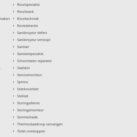
›
Rioolspecialist
›
Rioolstank
›
nmaken
Riooltechniek
›
Rookdetectie
›
Sanibroyeur defect
›
Sanibroyeur verstopt
›
Sanitair
›
Sanitairspecialist
›
Schoorsteen reparatie
›
g
Sealskin
›
Servicemonteur
›
Sphinx
›
Stankoverlast
›
Stelrad
›
Storingsdienst
›
Storingsmonteur
›
Stormschade
›
Thermostaatknop vervangen
›
Toilet ontstoppen