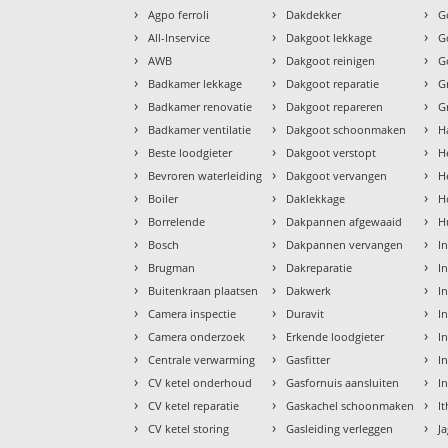
›
›
›
Agpo ferroli
Dakdekker
G
›
›
›
All-Inservice
Dakgoot lekkage
G
›
›
›
AWB
Dakgoot reinigen
G
›
›
›
Badkamer lekkage
Dakgoot reparatie
G
›
›
›
Badkamer renovatie
Dakgoot repareren
G
›
›
›
Badkamer ventilatie
Dakgoot schoonmaken
H
›
›
›
Beste loodgieter
Dakgoot verstopt
H
›
›
›
Bevroren waterleiding
Dakgoot vervangen
H
›
›
›
Boiler
Daklekkage
H
›
›
›
Borrelende
Dakpannen afgewaaid
H
›
›
›
Bosch
Dakpannen vervangen
I
›
›
›
Brugman
Dakreparatie
I
›
›
›
Buitenkraan plaatsen
Dakwerk
I
›
›
›
Camera inspectie
Duravit
I
›
›
›
Camera onderzoek
Erkende loodgieter
In
›
›
›
Centrale verwarming
Gasfitter
In
›
›
›
CV ketel onderhoud
Gasfornuis aansluiten
I
›
›
›
CV ketel reparatie
Gaskachel schoonmaken
I
›
›
›
CV ketel storing
Gasleiding verleggen
J