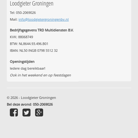
Loodgieter Groningen
Tel: 050-2069026
Mail:
info@loodgietergroningenbv.nl
Bedrijfsgegevens TRD Multidiensten B.V.
KVK: 88068749
BTW: NL8644.93.496.B01
IBAN: NL50 INGB 0798 5512 32
Openingstijden
Iedere dag bereikbaar!
Ook in het weekend en op feestdagen
© 2026 - Loodgieter Groningen
Bel deze avond
:
050-2069026