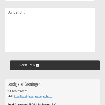
Versturen »
Loodgieter Groningen
Tel: 050-2069026
Mail:
info@loodgietergroningenbv.nl
Bedrijfsgegevens TRD Multidiensten B.V.