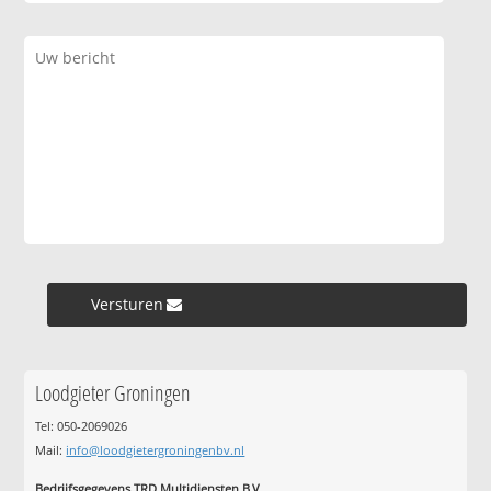
Versturen »
Loodgieter Groningen
Tel: 050-2069026
Mail:
info@loodgietergroningenbv.nl
Bedrijfsgegevens TRD Multidiensten B.V.