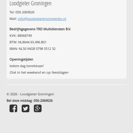
Loodgieter Groningen
Tel: 050-2069026
Mail:
info@loodgietergroningenbv.nl
Bedrijfsgegevens TRD Multidiensten B.V.
KVK: 88068749
BTW: NL8644.93.496.B01
IBAN: NL50 INGB 0798 5512 32
Openingstijden
Iedere dag bereikbaar!
Ook in het weekend en op feestdagen
© 2026 - Loodgieter Groningen
Bel deze middag
:
050-2069026