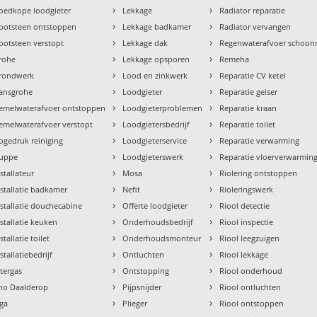
›
›
oedkope loodgieter
Lekkage
Radiator reparatie
›
›
ootsteen ontstoppen
Lekkage badkamer
Radiator vervangen
›
›
ootsteen verstopt
Lekkage dak
Regenwaterafvoer schoo
›
›
rohe
Lekkage opsporen
Remeha
›
›
rondwerk
Lood en zinkwerk
Reparatie CV ketel
›
›
ansgrohe
Loodgieter
Reparatie geiser
›
›
emelwaterafvoer ontstoppen
Loodgieterproblemen
Reparatie kraan
›
›
emelwaterafvoer verstopt
Loodgietersbedrijf
Reparatie toilet
›
›
ogedruk reiniging
Loodgieterservice
Reparatie verwarming
›
›
uppe
Loodgieterswerk
Reparatie vloerverwarmin
›
›
nstallateur
Mosa
Riolering ontstoppen
›
›
nstallatie badkamer
Nefit
Rioleringswerk
›
›
nstallatie douchecabine
Offerte loodgieter
Riool detectie
›
›
nstallatie keuken
Onderhoudsbedrijf
Riool inspectie
›
›
stallatie toilet
Onderhoudsmonteur
Riool leegzuigen
›
›
stallatiebedrijf
Ontluchten
Riool lekkage
›
›
ntergas
Ontstopping
Riool onderhoud
›
›
tho Daalderop
Pijpsnijder
Riool ontluchten
›
›
aga
Plieger
Riool ontstoppen