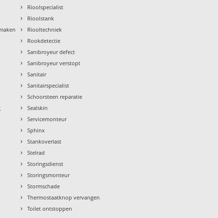
›
Rioolspecialist
›
Rioolstank
›
nmaken
Riooltechniek
›
Rookdetectie
›
Sanibroyeur defect
›
Sanibroyeur verstopt
›
Sanitair
›
Sanitairspecialist
›
Schoorsteen reparatie
›
g
Sealskin
›
Servicemonteur
›
Sphinx
›
Stankoverlast
›
Stelrad
›
Storingsdienst
›
Storingsmonteur
›
Stormschade
›
Thermostaatknop vervangen
›
Toilet ontstoppen