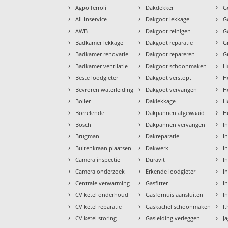
›
›
›
Agpo ferroli
Dakdekker
G
›
›
›
All-Inservice
Dakgoot lekkage
G
›
›
›
AWB
Dakgoot reinigen
G
›
›
›
Badkamer lekkage
Dakgoot reparatie
G
›
›
›
Badkamer renovatie
Dakgoot repareren
G
›
›
›
Badkamer ventilatie
Dakgoot schoonmaken
H
›
›
›
Beste loodgieter
Dakgoot verstopt
H
›
›
›
Bevroren waterleiding
Dakgoot vervangen
H
›
›
›
Boiler
Daklekkage
H
›
›
›
Borrelende
Dakpannen afgewaaid
H
›
›
›
Bosch
Dakpannen vervangen
I
›
›
›
Brugman
Dakreparatie
I
›
›
›
Buitenkraan plaatsen
Dakwerk
I
›
›
›
Camera inspectie
Duravit
I
›
›
›
Camera onderzoek
Erkende loodgieter
In
›
›
›
Centrale verwarming
Gasfitter
In
›
›
›
CV ketel onderhoud
Gasfornuis aansluiten
I
›
›
›
CV ketel reparatie
Gaskachel schoonmaken
I
›
›
›
CV ketel storing
Gasleiding verleggen
J