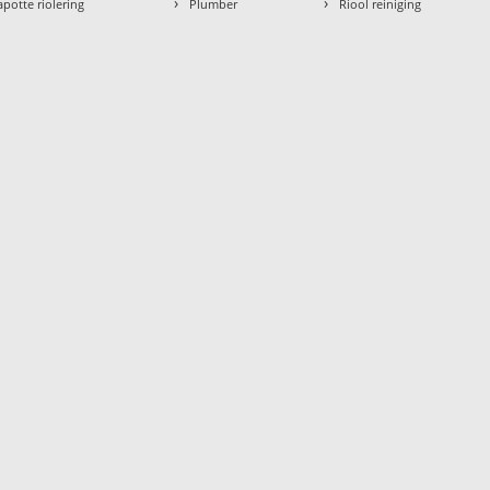
›
›
apotte riolering
Plumber
Riool reiniging