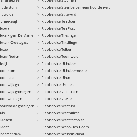
 Mensingeweer
Rioolservice St Annen
›
Middelstum
Rioolservice Steenbergen gem Noordenveld
›
Midwolde
Rioolservice Stitswerd
›
Munnekezijl
Rioolservice Ten Boer
›
iebert
Rioolservice Ten Post
›
Niekerk gem De Marne
Rioolservice Thesinge
›
Niekerk Grootegast
Rioolservice Tinallinge
›
Nietap
Rioolservice Tolbert
›
 Nieuw-Roden
Rioolservice Toornwerd
›
ezijl
Rioolservice Uithuizen
›
 Noordhorn
Rioolservice Uithuizermeeden
›
Noordlaren
Rioolservice Ulrum
›
Noordwijk gn
Rioolservice Usquert
›
Noordwijk groningen
Rioolservice Vierhuizen
›
 Noordwolde gn
Rioolservice Visvliet
›
 noordwolde groningen
Rioolservice Warffum
›
uis
Rioolservice Warfhuizen
›
Oldekerk
Rioolservice Warfstermolen
›
ldenzijl
Rioolservice Wehe-Den Hoorn
›
 Onderdendam
Rioolservice Westernieland