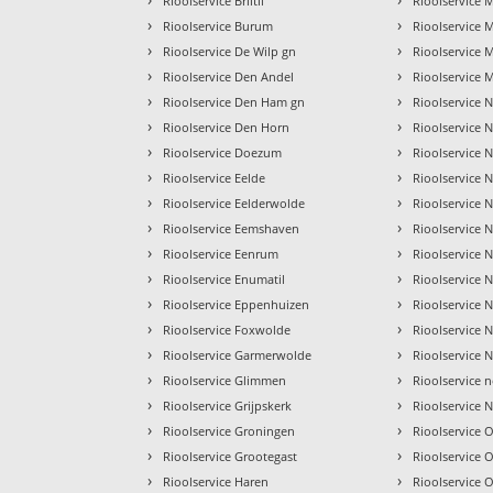
Rioolservice Briltil
Rioolservice
›
›
Rioolservice Burum
Rioolservice 
›
›
Rioolservice De Wilp gn
Rioolservice 
›
›
Rioolservice Den Andel
Rioolservice 
›
›
Rioolservice Den Ham gn
Rioolservice N
›
›
Rioolservice Den Horn
Rioolservice 
›
›
Rioolservice Doezum
Rioolservice 
›
›
Rioolservice Eelde
Rioolservice 
›
›
Rioolservice Eelderwolde
Rioolservice
›
›
Rioolservice Eemshaven
Rioolservice Ni
›
›
Rioolservice Eenrum
Rioolservice
›
›
Rioolservice Enumatil
Rioolservice 
›
›
Rioolservice Eppenhuizen
Rioolservice 
›
›
Rioolservice Foxwolde
Rioolservice 
›
›
Rioolservice Garmerwolde
Rioolservice
›
›
Rioolservice Glimmen
Rioolservice
›
›
Rioolservice Grijpskerk
Rioolservice N
›
›
Rioolservice Groningen
Rioolservice 
›
›
Rioolservice Grootegast
Rioolservice O
›
›
Rioolservice Haren
Rioolservice