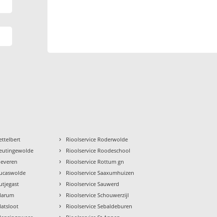
›
ettelbert
Rioolservice Roderwolde
›
Leutingewolde
Rioolservice Roodeschool
›
Lieveren
Rioolservice Rottum gn
›
Lucaswolde
Rioolservice Saaxumhuizen
›
utjegast
Rioolservice Sauwerd
›
 Marum
Rioolservice Schouwerzijl
›
Matsloot
Rioolservice Sebaldeburen
›