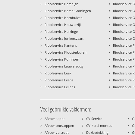
›
›
Rioolservice Haren gn
Rioolservice
›
›
Rioolservice Haren Groningen
Rioolservice 
›
›
Rioolservice Hornhuizen
Rioolservice 
›
›
Rioolservice Houwerzijl
Rioolservice
›
›
Rioolservice Huizinge
Rioolservice
›
›
Rioolservice Jonkersvaart
Rioolservice 
›
›
Rioolservice Kantens
Rioolservice 
›
›
Rioolservice Kloosterburen
Rioolservice P
›
›
Rioolservice Kornhorn
Rioolservice 
›
›
Rioolservice Lauwersoog
Rioolservice Pi
›
›
Rioolservice Leek
Rioolservice 
›
›
Rioolservice Leens
Rioolservice 
›
›
Rioolservice Lellens
Rioolservice 
Veel gebruikte vaktermen:
›
›
›
Afvoer kapot
CV Service
G
›
›
›
Afvoer ontstoppen
CV-ketel monteur
G
›
›
›
Afvoer verstopt
Dakbedekking
G