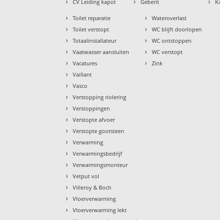
›
›
›
CV Leiding kapot
Geberit
K
›
›
Toilet reparatie
Wateroverlast
›
›
Toilet verstopt
WC blijft doorlopen
›
›
Totaalinstallateur
WC ontstoppen
›
›
Vaatwasser aansluiten
WC verstopt
›
›
Vacatures
Zink
›
Vaillant
›
Vasco
›
Verstopping riolering
›
Verstoppingen
›
Verstopte afvoer
›
Verstopte gootsteen
›
Verwarming
›
Verwarmingsbedrijf
›
Verwarmingsmonteur
›
Vetput vol
›
Villeroy & Boch
›
Vloerverwarming
›
Vloerverwarming lekt