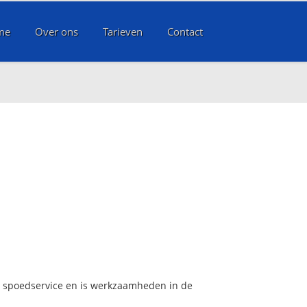
me
Over ons
Tarieven
Contact
rs spoedservice en is werkzaamheden in de