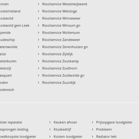
›
 Onnen
Rioolservice Westerwijtwerd
›
Oosternieland
Rioolservice Wetsinge
›
Oostwold
Rioolservice Winneweer
›
 Oostwold gem Leek
Rioolservice Winsum gn
›
 Opende
Rioolservice Woltersum
›
Oudeschip
Rioolservice Zandeweer
›
Paterswolde
Rioolservice Zevenhuizen gn
›
eize
Rioolservice Zijldijk
›
Pieterburen
Rioolservice Zoutkamp
›
eterzijl
Rioolservice Zuidhorn
›
Rasquert
Rioolservice Zuidwolde gn
›
Roden
Rioolservice Zuurdijk
Roderesch
›
›
eiser reparatie
Keuken afvoer
Prijsopgave loodgieter
›
›
esprongen leiding
Klusbedrijf
Probleem
›
›
oedkoopste loodgieter
Kosten loodgieter
Radiator lekt