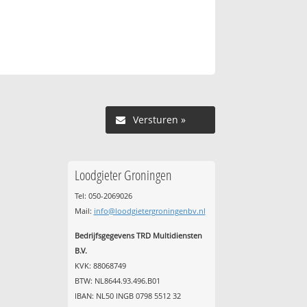
Versturen »
Loodgieter Groningen
Tel: 050-2069026
Mail:
info@loodgietergroningenbv.nl
Bedrijfsgegevens TRD Multidiensten
B.V.
KVK: 88068749
BTW: NL8644.93.496.B01
IBAN: NL50 INGB 0798 5512 32