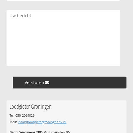
Versturen »
Loodgieter Groningen
Tel: 050-2069026
Mail:
info@loodgietergroningenbv.nl
Bedrijfsgegevens TRD Multidiensten B.V.