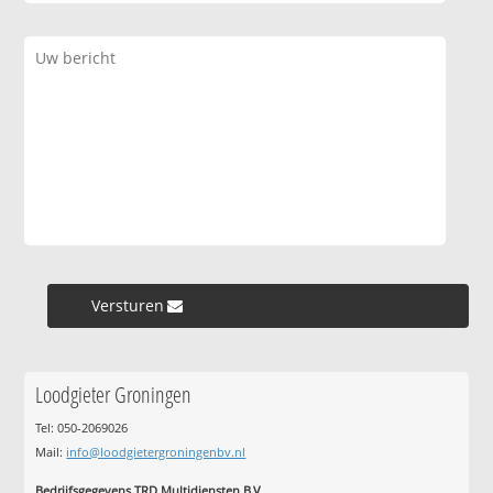
Versturen »
Loodgieter Groningen
Tel: 050-2069026
Mail:
info@loodgietergroningenbv.nl
Bedrijfsgegevens TRD Multidiensten B.V.