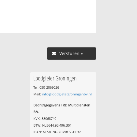
Versturen »
Loodgieter Groningen
Tel: 050-2069026
Mail:
info@loodgietergroningenbv.nl
Bedrijfsgegevens TRD Multidiensten
B.V.
KVK: 88068749
BTW: NL8644.93.496.B01
IBAN: NL50 INGB 0798 5512 32