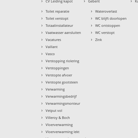
›
›
›
CV Leiding kapot
Geberit
K
›
›
Toilet reparatie
Wateroverlast
›
›
Toilet verstopt
WC blijft doorlopen
›
›
Totaalinstallateur
WC ontstoppen
›
›
Vaatwasser aansluiten
WC verstopt
›
›
Vacatures
Zink
›
Vaillant
›
Vasco
›
Verstopping riolering
›
Verstoppingen
›
Verstopte afvoer
›
Verstopte gootsteen
›
Verwarming
›
Verwarmingsbedrijf
›
Verwarmingsmonteur
›
Vetput vol
›
Villeroy & Boch
›
Vloerverwarming
›
Vloerverwarming lekt