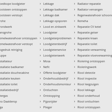
›
›
oedkope loodgieter
Lekkage
Radiator reparatie
›
›
ootsteen ontstoppen
Lekkage badkamer
Radiator vervangen
›
›
ootsteen verstopt
Lekkage dak
Regenwaterafvoer schoo
›
›
rohe
Lekkage opsporen
Remeha
›
›
rondwerk
Lood en zinkwerk
Reparatie CV ketel
›
›
ansgrohe
Loodgieter
Reparatie geiser
›
›
emelwaterafvoer ontstoppen
Loodgieterproblemen
Reparatie kraan
›
›
emelwaterafvoer verstopt
Loodgietersbedrijf
Reparatie toilet
›
›
ogedruk reiniging
Loodgieterservice
Reparatie verwarming
›
›
uppe
Loodgieterswerk
Reparatie vloerverwarmin
›
›
nstallateur
Mosa
Riolering ontstoppen
›
›
nstallatie badkamer
Nefit
Rioleringswerk
›
›
nstallatie douchecabine
Offerte loodgieter
Riool detectie
›
›
nstallatie keuken
Onderhoudsbedrijf
Riool inspectie
›
›
stallatie toilet
Onderhoudsmonteur
Riool leegzuigen
›
›
stallatiebedrijf
Ontluchten
Riool lekkage
›
›
ntergas
Ontstopping
Riool onderhoud
›
›
tho Daalderop
Pijpsnijder
Riool ontluchten
›
›
aga
Plieger
Riool ontstoppen