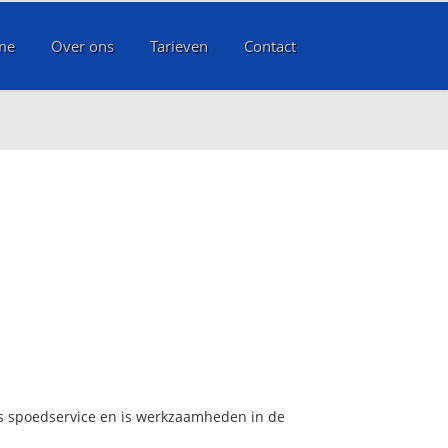
me
Over ons
Tarieven
Contact
rs spoedservice en is werkzaamheden in de