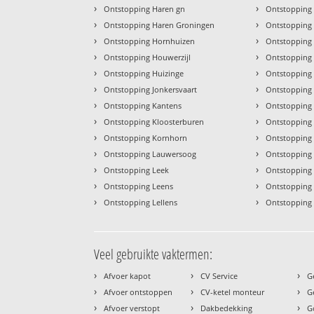
›
›
Ontstopping Haren gn
Ontstopping
›
›
Ontstopping Haren Groningen
Ontstopping
›
›
Ontstopping Hornhuizen
Ontstopping
›
›
Ontstopping Houwerzijl
Ontstopping
›
›
Ontstopping Huizinge
Ontstopping
›
›
Ontstopping Jonkersvaart
Ontstopping
›
›
Ontstopping Kantens
Ontstopping
›
›
Ontstopping Kloosterburen
Ontstopping 
›
›
Ontstopping Kornhorn
Ontstopping 
›
›
Ontstopping Lauwersoog
Ontstopping P
›
›
Ontstopping Leek
Ontstopping
›
›
Ontstopping Leens
Ontstopping
›
›
Ontstopping Lellens
Ontstopping
Veel gebruikte vaktermen:
›
›
›
Afvoer kapot
CV Service
G
›
›
›
Afvoer ontstoppen
CV-ketel monteur
G
›
›
›
Afvoer verstopt
Dakbedekking
G