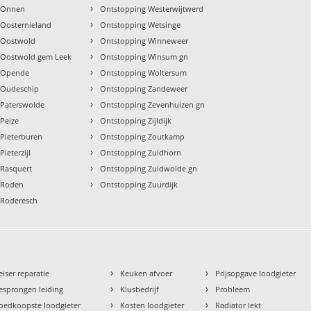
›
 Onnen
Ontstopping Westerwijtwerd
›
 Oosternieland
Ontstopping Wetsinge
›
 Oostwold
Ontstopping Winneweer
›
 Oostwold gem Leek
Ontstopping Winsum gn
›
 Opende
Ontstopping Woltersum
›
 Oudeschip
Ontstopping Zandeweer
›
 Paterswolde
Ontstopping Zevenhuizen gn
›
Peize
Ontstopping Zijldijk
›
Pieterburen
Ontstopping Zoutkamp
›
ieterzijl
Ontstopping Zuidhorn
›
 Rasquert
Ontstopping Zuidwolde gn
›
 Roden
Ontstopping Zuurdijk
 Roderesch
›
›
eiser reparatie
Keuken afvoer
Prijsopgave loodgieter
›
›
esprongen leiding
Klusbedrijf
Probleem
›
›
oedkoopste loodgieter
Kosten loodgieter
Radiator lekt