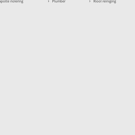
›
›
apotte riolering
Plumber
Riool reiniging