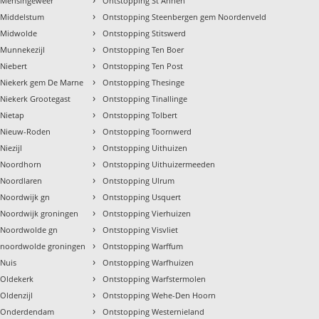
 Mensingeweer
Ontstopping St Annen
›
 Middelstum
Ontstopping Steenbergen gem Noordenveld
›
 Midwolde
Ontstopping Stitswerd
›
 Munnekezijl
Ontstopping Ten Boer
›
Niebert
Ontstopping Ten Post
›
 Niekerk gem De Marne
Ontstopping Thesinge
›
Niekerk Grootegast
Ontstopping Tinallinge
›
 Nietap
Ontstopping Tolbert
›
 Nieuw-Roden
Ontstopping Toornwerd
›
iezijl
Ontstopping Uithuizen
›
 Noordhorn
Ontstopping Uithuizermeeden
›
 Noordlaren
Ontstopping Ulrum
›
 Noordwijk gn
Ontstopping Usquert
›
 Noordwijk groningen
Ontstopping Vierhuizen
›
 Noordwolde gn
Ontstopping Visvliet
›
 noordwolde groningen
Ontstopping Warffum
›
 Nuis
Ontstopping Warfhuizen
›
 Oldekerk
Ontstopping Warfstermolen
›
Oldenzijl
Ontstopping Wehe-Den Hoorn
›
g Onderdendam
Ontstopping Westernieland