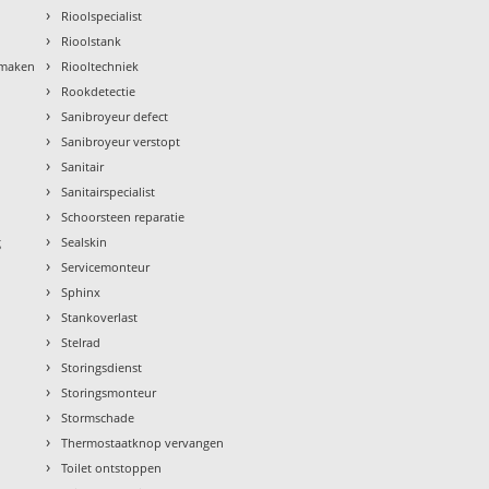
›
Rioolspecialist
›
Rioolstank
›
nmaken
Riooltechniek
›
Rookdetectie
›
Sanibroyeur defect
›
Sanibroyeur verstopt
›
Sanitair
›
Sanitairspecialist
›
Schoorsteen reparatie
›
g
Sealskin
›
Servicemonteur
›
Sphinx
›
Stankoverlast
›
Stelrad
›
Storingsdienst
›
Storingsmonteur
›
Stormschade
›
Thermostaatknop vervangen
›
Toilet ontstoppen