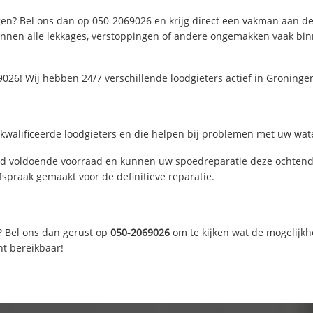
en? Bel ons dan op 050-2069026 en krijg direct een vakman aan de li
nen alle lekkages, verstoppingen of andere ongemakken vaak binne
026! Wij hebben 24/7 verschillende loodgieters actief in Groning
walificeerde loodgieters en die helpen bij problemen met uw water
d voldoende voorraad en kunnen uw spoedreparatie deze ochtend u
fspraak gemaakt voor de definitieve reparatie.
? Bel ons dan gerust op
050-2069026
om te kijken wat de mogelijkh
ht bereikbaar!