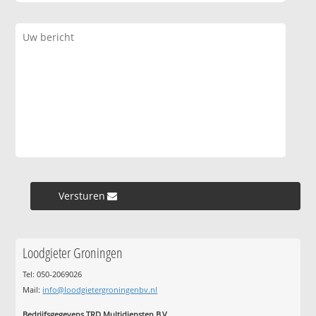
Versturen »
Loodgieter Groningen
Tel: 050-2069026
Mail:
info@loodgietergroningenbv.nl
Bedrijfsgegevens TRD Multidiensten B.V.