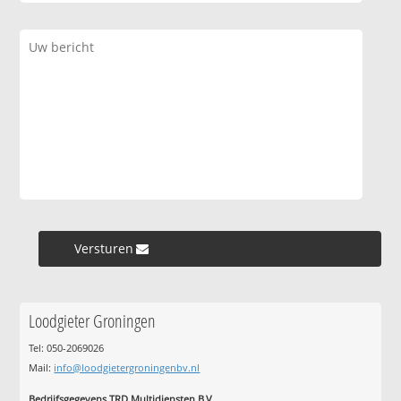
Versturen »
Loodgieter Groningen
Tel: 050-2069026
Mail:
info@loodgietergroningenbv.nl
Bedrijfsgegevens TRD Multidiensten B.V.