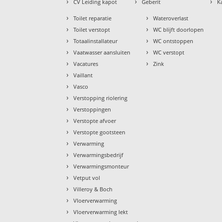
›
›
›
CV Leiding kapot
Geberit
K
›
›
Toilet reparatie
Wateroverlast
›
›
Toilet verstopt
WC blijft doorlopen
›
›
Totaalinstallateur
WC ontstoppen
›
›
Vaatwasser aansluiten
WC verstopt
›
›
Vacatures
Zink
›
Vaillant
›
Vasco
›
Verstopping riolering
›
Verstoppingen
›
Verstopte afvoer
›
Verstopte gootsteen
›
Verwarming
›
Verwarmingsbedrijf
›
Verwarmingsmonteur
›
Vetput vol
›
Villeroy & Boch
›
Vloerverwarming
›
Vloerverwarming lekt