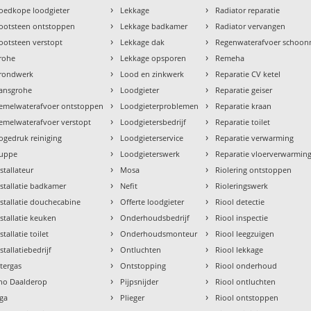
›
›
oedkope loodgieter
Lekkage
Radiator reparatie
›
›
ootsteen ontstoppen
Lekkage badkamer
Radiator vervangen
›
›
ootsteen verstopt
Lekkage dak
Regenwaterafvoer schoo
›
›
rohe
Lekkage opsporen
Remeha
›
›
rondwerk
Lood en zinkwerk
Reparatie CV ketel
›
›
ansgrohe
Loodgieter
Reparatie geiser
›
›
emelwaterafvoer ontstoppen
Loodgieterproblemen
Reparatie kraan
›
›
emelwaterafvoer verstopt
Loodgietersbedrijf
Reparatie toilet
›
›
ogedruk reiniging
Loodgieterservice
Reparatie verwarming
›
›
uppe
Loodgieterswerk
Reparatie vloerverwarmin
›
›
nstallateur
Mosa
Riolering ontstoppen
›
›
nstallatie badkamer
Nefit
Rioleringswerk
›
›
nstallatie douchecabine
Offerte loodgieter
Riool detectie
›
›
nstallatie keuken
Onderhoudsbedrijf
Riool inspectie
›
›
stallatie toilet
Onderhoudsmonteur
Riool leegzuigen
›
›
stallatiebedrijf
Ontluchten
Riool lekkage
›
›
ntergas
Ontstopping
Riool onderhoud
›
›
tho Daalderop
Pijpsnijder
Riool ontluchten
›
›
aga
Plieger
Riool ontstoppen