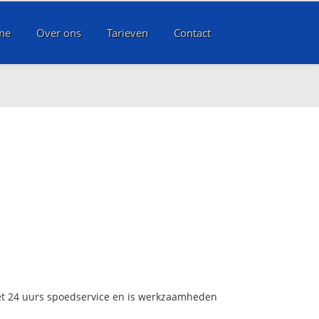
me
Over ons
Tarieven
Contact
met 24 uurs spoedservice en is werkzaamheden