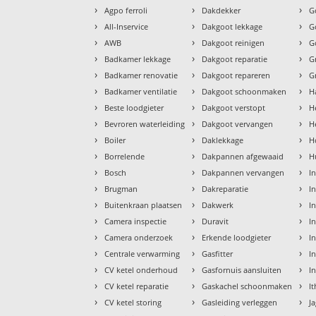
›
›
›
Agpo ferroli
Dakdekker
G
›
›
›
All-Inservice
Dakgoot lekkage
G
›
›
›
AWB
Dakgoot reinigen
G
›
›
›
Badkamer lekkage
Dakgoot reparatie
G
›
›
›
Badkamer renovatie
Dakgoot repareren
G
›
›
›
Badkamer ventilatie
Dakgoot schoonmaken
H
›
›
›
Beste loodgieter
Dakgoot verstopt
H
›
›
›
Bevroren waterleiding
Dakgoot vervangen
H
›
›
›
Boiler
Daklekkage
H
›
›
›
Borrelende
Dakpannen afgewaaid
H
›
›
›
Bosch
Dakpannen vervangen
I
›
›
›
Brugman
Dakreparatie
I
›
›
›
Buitenkraan plaatsen
Dakwerk
I
›
›
›
Camera inspectie
Duravit
I
›
›
›
Camera onderzoek
Erkende loodgieter
In
›
›
›
Centrale verwarming
Gasfitter
In
›
›
›
CV ketel onderhoud
Gasfornuis aansluiten
I
›
›
›
CV ketel reparatie
Gaskachel schoonmaken
I
›
›
›
CV ketel storing
Gasleiding verleggen
J