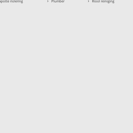
›
›
apotte riolering
Plumber
Riool reiniging