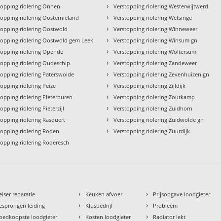
›
topping riolering Onnen
Verstopping riolering Westerwijtwerd
›
topping riolering Oosternieland
Verstopping riolering Wetsinge
›
topping riolering Oostwold
Verstopping riolering Winneweer
›
topping riolering Oostwold gem Leek
Verstopping riolering Winsum gn
›
topping riolering Opende
Verstopping riolering Woltersum
›
topping riolering Oudeschip
Verstopping riolering Zandeweer
›
topping riolering Paterswolde
Verstopping riolering Zevenhuizen gn
›
topping riolering Peize
Verstopping riolering Zijldijk
›
topping riolering Pieterburen
Verstopping riolering Zoutkamp
›
opping riolering Pieterzijl
Verstopping riolering Zuidhorn
›
topping riolering Rasquert
Verstopping riolering Zuidwolde gn
›
topping riolering Roden
Verstopping riolering Zuurdijk
topping riolering Roderesch
›
›
eiser reparatie
Keuken afvoer
Prijsopgave loodgieter
›
›
esprongen leiding
Klusbedrijf
Probleem
›
›
oedkoopste loodgieter
Kosten loodgieter
Radiator lekt