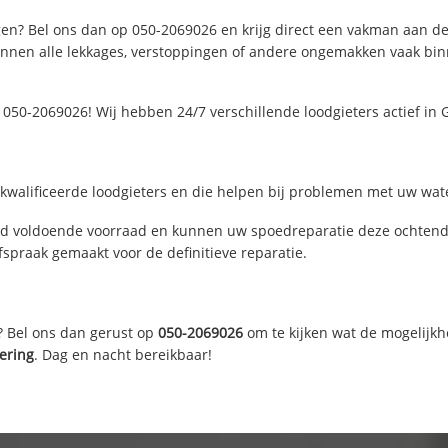
en? Bel ons dan op 050-2069026 en krijg direct een vakman aan de li
nen alle lekkages, verstoppingen of andere ongemakken vaak binne
 050-2069026! Wij hebben 24/7 verschillende loodgieters actief i
walificeerde loodgieters en die helpen bij problemen met uw water
d voldoende voorraad en kunnen uw spoedreparatie deze ochtend u
fspraak gemaakt voor de definitieve reparatie.
? Bel ons dan gerust op
050-2069026
om te kijken wat de mogelijkh
lering
. Dag en nacht bereikbaar!