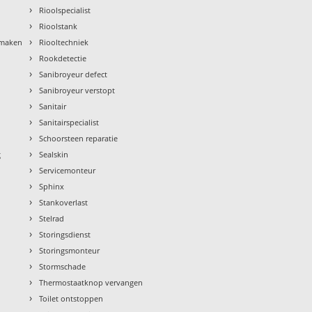
›
Rioolspecialist
›
Rioolstank
›
nmaken
Riooltechniek
›
Rookdetectie
›
Sanibroyeur defect
›
Sanibroyeur verstopt
›
Sanitair
›
Sanitairspecialist
›
Schoorsteen reparatie
›
g
Sealskin
›
Servicemonteur
›
Sphinx
›
Stankoverlast
›
Stelrad
›
Storingsdienst
›
Storingsmonteur
›
Stormschade
›
Thermostaatknop vervangen
›
Toilet ontstoppen