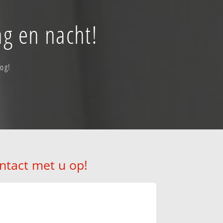
ag en nacht!
nog!
ntact met u op!