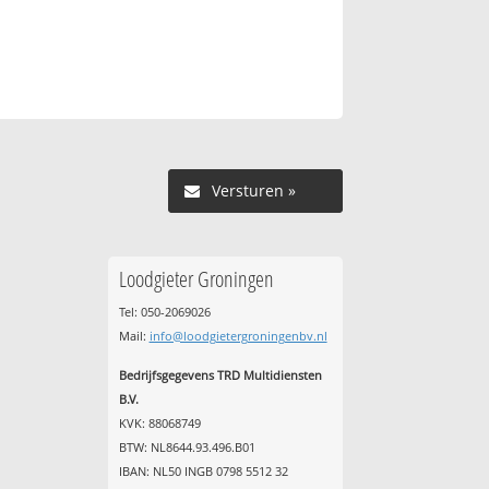
Versturen »
Loodgieter Groningen
Tel: 050-2069026
Mail:
info@loodgietergroningenbv.nl
Bedrijfsgegevens TRD Multidiensten
B.V.
KVK: 88068749
BTW: NL8644.93.496.B01
IBAN: NL50 INGB 0798 5512 32