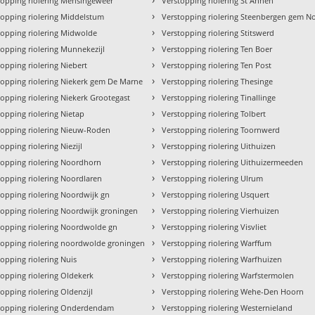
topping riolering Mensingeweer
Verstopping riolering St Annen
›
topping riolering Middelstum
Verstopping riolering Steenbergen gem N
›
topping riolering Midwolde
Verstopping riolering Stitswerd
›
topping riolering Munnekezijl
Verstopping riolering Ten Boer
›
topping riolering Niebert
Verstopping riolering Ten Post
›
topping riolering Niekerk gem De Marne
Verstopping riolering Thesinge
›
topping riolering Niekerk Grootegast
Verstopping riolering Tinallinge
›
topping riolering Nietap
Verstopping riolering Tolbert
›
topping riolering Nieuw-Roden
Verstopping riolering Toornwerd
›
opping riolering Niezijl
Verstopping riolering Uithuizen
›
topping riolering Noordhorn
Verstopping riolering Uithuizermeeden
›
topping riolering Noordlaren
Verstopping riolering Ulrum
›
topping riolering Noordwijk gn
Verstopping riolering Usquert
›
topping riolering Noordwijk groningen
Verstopping riolering Vierhuizen
›
topping riolering Noordwolde gn
Verstopping riolering Visvliet
›
topping riolering noordwolde groningen
Verstopping riolering Warffum
›
topping riolering Nuis
Verstopping riolering Warfhuizen
›
topping riolering Oldekerk
Verstopping riolering Warfstermolen
›
opping riolering Oldenzijl
Verstopping riolering Wehe-Den Hoorn
›
topping riolering Onderdendam
Verstopping riolering Westernieland