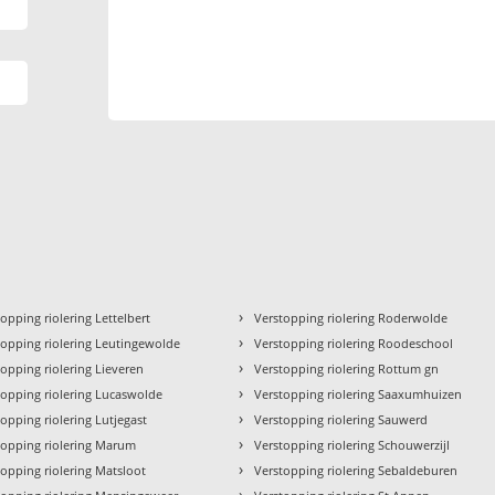
›
opping riolering Lettelbert
Verstopping riolering Roderwolde
›
topping riolering Leutingewolde
Verstopping riolering Roodeschool
›
topping riolering Lieveren
Verstopping riolering Rottum gn
›
topping riolering Lucaswolde
Verstopping riolering Saaxumhuizen
›
topping riolering Lutjegast
Verstopping riolering Sauwerd
›
topping riolering Marum
Verstopping riolering Schouwerzijl
›
topping riolering Matsloot
Verstopping riolering Sebaldeburen
›