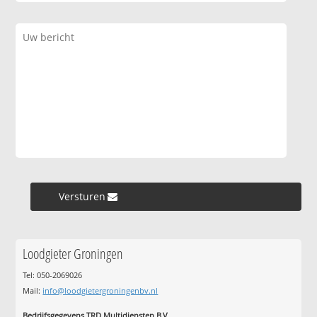
Versturen »
Loodgieter Groningen
Tel: 050-2069026
Mail:
info@loodgietergroningenbv.nl
Bedrijfsgegevens TRD Multidiensten B.V.