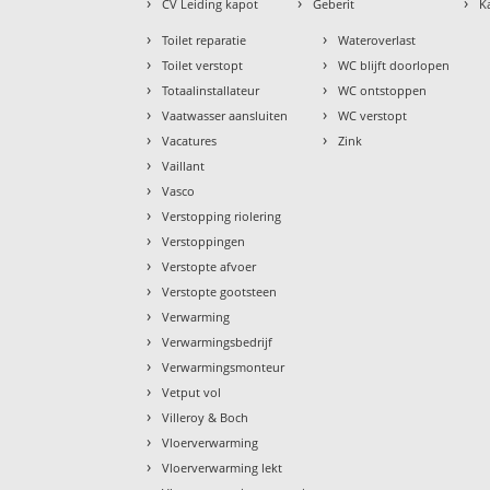
›
›
›
CV Leiding kapot
Geberit
K
›
›
Toilet reparatie
Wateroverlast
›
›
Toilet verstopt
WC blijft doorlopen
›
›
Totaalinstallateur
WC ontstoppen
›
›
Vaatwasser aansluiten
WC verstopt
›
›
Vacatures
Zink
›
Vaillant
›
Vasco
›
Verstopping riolering
›
Verstoppingen
›
Verstopte afvoer
›
Verstopte gootsteen
›
Verwarming
›
Verwarmingsbedrijf
›
Verwarmingsmonteur
›
Vetput vol
›
Villeroy & Boch
›
Vloerverwarming
›
Vloerverwarming lekt