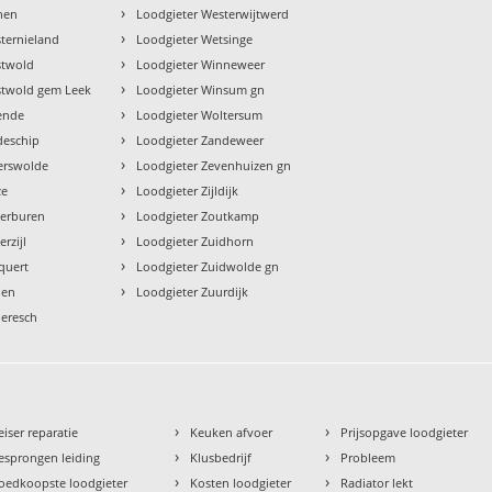
›
nen
Loodgieter Westerwijtwerd
›
ternieland
Loodgieter Wetsinge
›
stwold
Loodgieter Winneweer
›
stwold gem Leek
Loodgieter Winsum gn
›
ende
Loodgieter Woltersum
›
deschip
Loodgieter Zandeweer
›
erswolde
Loodgieter Zevenhuizen gn
›
ze
Loodgieter Zijldijk
›
terburen
Loodgieter Zoutkamp
›
rzijl
Loodgieter Zuidhorn
›
quert
Loodgieter Zuidwolde gn
›
den
Loodgieter Zuurdijk
deresch
›
›
eiser reparatie
Keuken afvoer
Prijsopgave loodgieter
›
›
esprongen leiding
Klusbedrijf
Probleem
›
›
oedkoopste loodgieter
Kosten loodgieter
Radiator lekt