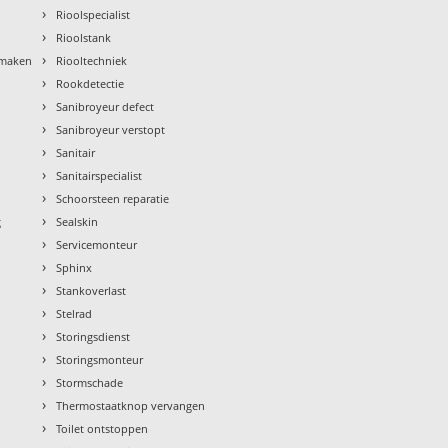
›
Rioolspecialist
›
Rioolstank
›
nmaken
Riooltechniek
›
Rookdetectie
›
Sanibroyeur defect
›
Sanibroyeur verstopt
›
Sanitair
›
Sanitairspecialist
›
Schoorsteen reparatie
›
g
Sealskin
›
Servicemonteur
›
Sphinx
›
Stankoverlast
›
Stelrad
›
Storingsdienst
›
Storingsmonteur
›
Stormschade
›
Thermostaatknop vervangen
›
Toilet ontstoppen