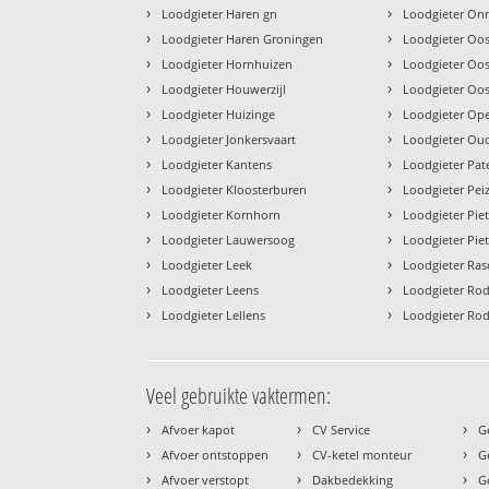
›
›
Loodgieter Haren gn
Loodgieter On
›
›
Loodgieter Haren Groningen
Loodgieter Oos
›
›
Loodgieter Hornhuizen
Loodgieter Oo
›
›
Loodgieter Houwerzijl
Loodgieter Oo
›
›
Loodgieter Huizinge
Loodgieter Op
›
›
Loodgieter Jonkersvaart
Loodgieter Ou
›
›
Loodgieter Kantens
Loodgieter Pat
›
›
Loodgieter Kloosterburen
Loodgieter Pei
›
›
Loodgieter Kornhorn
Loodgieter Pie
›
›
Loodgieter Lauwersoog
Loodgieter Piete
›
›
Loodgieter Leek
Loodgieter Ras
›
›
Loodgieter Leens
Loodgieter Ro
›
›
Loodgieter Lellens
Loodgieter Ro
Veel gebruikte vaktermen:
›
›
›
Afvoer kapot
CV Service
G
›
›
›
Afvoer ontstoppen
CV-ketel monteur
G
›
›
›
Afvoer verstopt
Dakbedekking
G