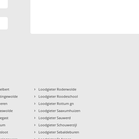
›
elbert
Loodgieter Roderwolde
›
utingewolde
Loodgieter Roodeschool
›
veren
Loodgieter Rottum gn
›
caswolde
Loodgieter Saaxumhuizen
›
jegast
Loodgieter Sauwerd
›
rum
Loodgieter Schouwerzijl
›
sloot
Loodgieter Sebaldeburen
›