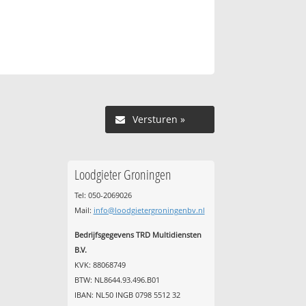
Versturen »
Loodgieter Groningen
Tel: 050-2069026
Mail:
info@loodgietergroningenbv.nl
Bedrijfsgegevens TRD Multidiensten
B.V.
KVK: 88068749
BTW: NL8644.93.496.B01
IBAN: NL50 INGB 0798 5512 32