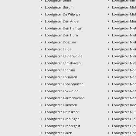
Loodgieter Briltil
Loodgieter Me
›
›
Loodgieter Burum
Loodgieter Mi
›
›
Loodgieter De Wilp gn
Loodgieter Mi
›
›
Loodgieter Den Andel
Loodgieter Mun
›
›
Loodgieter Den Ham gn
Loodgieter Nie
›
›
Loodgieter Den Horn
Loodgieter Ni
›
›
Loodgieter Doezum
Loodgieter Nie
›
›
Loodgieter Eelde
Loodgieter Nie
›
›
Loodgieter Eelderwolde
Loodgieter Ni
›
›
Loodgieter Eemshaven
Loodgieter Niez
›
›
Loodgieter Eenrum
Loodgieter No
›
›
Loodgieter Enumatil
Loodgieter No
›
›
Loodgieter Eppenhuizen
Loodgieter Noo
›
›
Loodgieter Foxwolde
Loodgieter No
›
›
Loodgieter Garmerwolde
Loodgieter No
›
›
Loodgieter Glimmen
Loodgieter no
›
›
Loodgieter Grijpskerk
Loodgieter Nui
›
›
Loodgieter Groningen
Loodgieter Old
›
›
Loodgieter Grootegast
Loodgieter Old
›
›
Loodgieter Haren
Loodgieter O