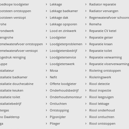
›
›
oedkope loodgieter
Lekkage
Radiator reparatie
›
›
ootsteen ontstoppen
Lekkage badkamer
Radiator vervangen
›
›
ootsteen verstopt
Lekkage dak
Regenwaterafvoer schoo
›
›
rohe
Lekkage opsporen
Remeha
›
›
rondwerk
Lood en zinkwerk
Reparatie CV ketel
›
›
ansgrohe
Loodgieter
Reparatie geiser
›
›
emelwaterafvoer ontstoppen
Loodgieterproblemen
Reparatie kraan
›
›
emelwaterafvoer verstopt
Loodgietersbedrijf
Reparatie toilet
›
›
ogedruk reiniging
Loodgieterservice
Reparatie verwarming
›
›
uppe
Loodgieterswerk
Reparatie vloerverwarmin
›
›
nstallateur
Mosa
Riolering ontstoppen
›
›
nstallatie badkamer
Nefit
Rioleringswerk
›
›
nstallatie douchecabine
Offerte loodgieter
Riool detectie
›
›
nstallatie keuken
Onderhoudsbedrijf
Riool inspectie
›
›
stallatie toilet
Onderhoudsmonteur
Riool leegzuigen
›
›
stallatiebedrijf
Ontluchten
Riool lekkage
›
›
ntergas
Ontstopping
Riool onderhoud
›
›
tho Daalderop
Pijpsnijder
Riool ontluchten
›
›
aga
Plieger
Riool ontstoppen