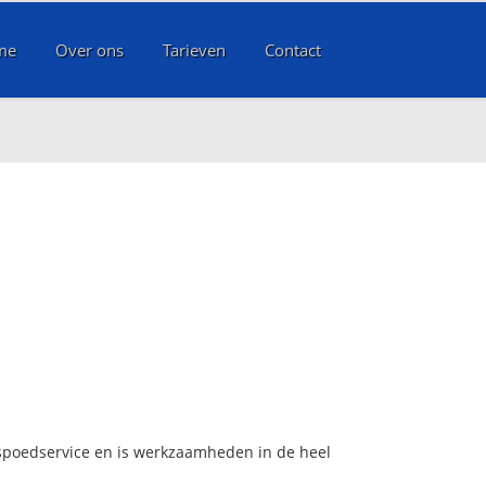
me
Over ons
Tarieven
Contact
 spoedservice en is werkzaamheden in de heel