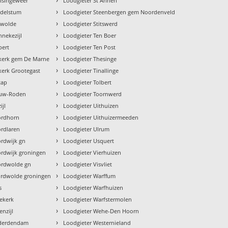
nsingeweer
Loodgieter St Annen
›
ddelstum
Loodgieter Steenbergen gem Noordenveld
›
dwolde
Loodgieter Stitswerd
›
nekezijl
Loodgieter Ten Boer
›
bert
Loodgieter Ten Post
›
ekerk gem De Marne
Loodgieter Thesinge
›
kerk Grootegast
Loodgieter Tinallinge
›
tap
Loodgieter Tolbert
›
euw-Roden
Loodgieter Toornwerd
›
ijl
Loodgieter Uithuizen
›
ordhorn
Loodgieter Uithuizermeeden
›
ordlaren
Loodgieter Ulrum
›
rdwijk gn
Loodgieter Usquert
›
ordwijk groningen
Loodgieter Vierhuizen
›
ordwolde gn
Loodgieter Visvliet
›
ordwolde groningen
Loodgieter Warffum
›
s
Loodgieter Warfhuizen
›
ekerk
Loodgieter Warfstermolen
›
enzijl
Loodgieter Wehe-Den Hoorn
›
nderdendam
Loodgieter Westernieland