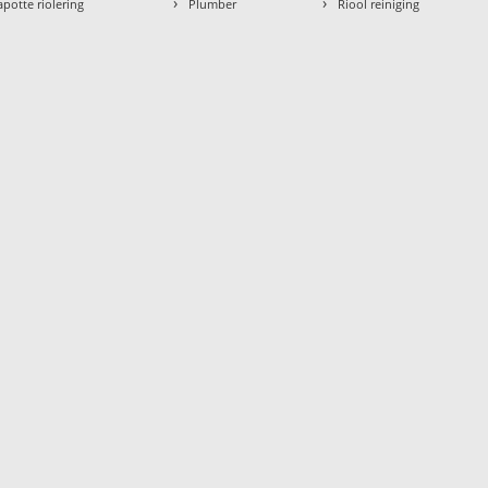
›
›
apotte riolering
Plumber
Riool reiniging