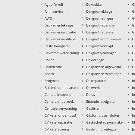
›
›
›
Agpo ferroli
Dakdekker
G
›
›
›
All-Inservice
Dakgoot lekkage
G
›
›
›
AWB
Dakgoot reinigen
G
›
›
›
Badkamer lekkage
Dakgoot reparatie
G
›
›
›
Badkamer renovatie
Dakgoot repareren
G
›
›
›
Badkamer ventilatie
Dakgoot schoonmaken
H
›
›
›
Beste loodgieter
Dakgoot verstopt
H
›
›
›
Bevroren waterleiding
Dakgoot vervangen
H
›
›
›
Boiler
Daklekkage
H
›
›
›
Borrelende
Dakpannen afgewaaid
H
›
›
›
Bosch
Dakpannen vervangen
I
›
›
›
Brugman
Dakreparatie
I
›
›
›
Buitenkraan plaatsen
Dakwerk
I
›
›
›
Camera inspectie
Duravit
I
›
›
›
Camera onderzoek
Erkende loodgieter
In
›
›
›
Centrale verwarming
Gasfitter
In
›
›
›
CV ketel onderhoud
Gasfornuis aansluiten
I
›
›
›
CV ketel reparatie
Gaskachel schoonmaken
I
›
›
›
CV ketel storing
Gasleiding verleggen
J