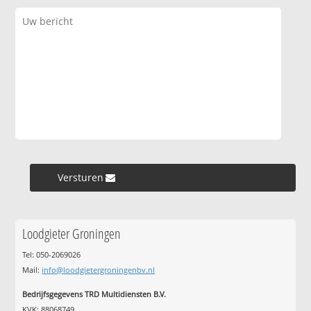
Versturen »
Loodgieter Groningen
Tel: 050-2069026
Mail:
info@loodgietergroningenbv.nl
Bedrijfsgegevens TRD Multidiensten B.V.
KVK: 88068749