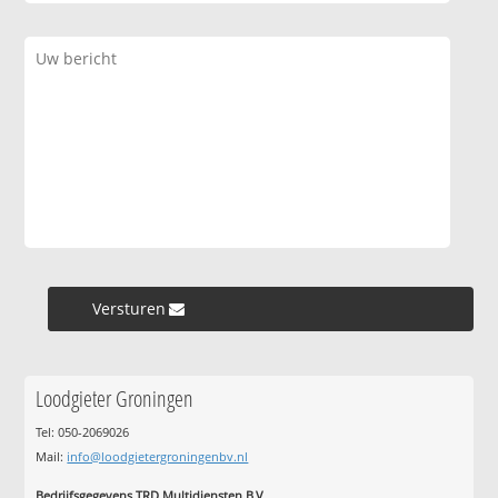
Versturen »
Loodgieter Groningen
Tel: 050-2069026
Mail:
info@loodgietergroningenbv.nl
Bedrijfsgegevens TRD Multidiensten B.V.