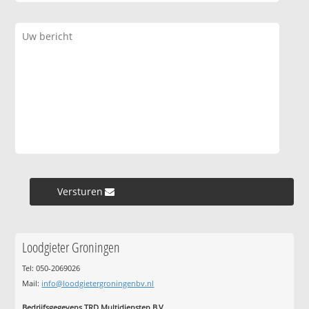
Versturen »
Loodgieter Groningen
Tel: 050-2069026
Mail:
info@loodgietergroningenbv.nl
Bedrijfsgegevens TRD Multidiensten B.V.