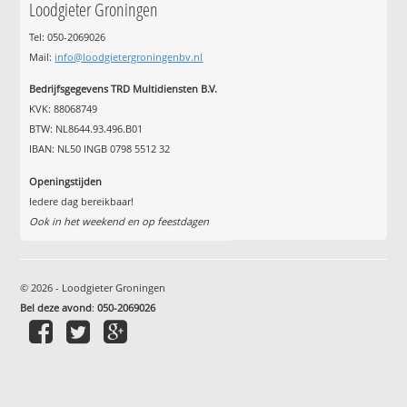
Loodgieter Groningen
Tel: 050-2069026
Mail:
info@loodgietergroningenbv.nl
Bedrijfsgegevens TRD Multidiensten B.V.
KVK: 88068749
BTW: NL8644.93.496.B01
IBAN: NL50 INGB 0798 5512 32
Openingstijden
Iedere dag bereikbaar!
Ook in het weekend en op feestdagen
© 2026 - Loodgieter Groningen
Bel deze avond
:
050-2069026