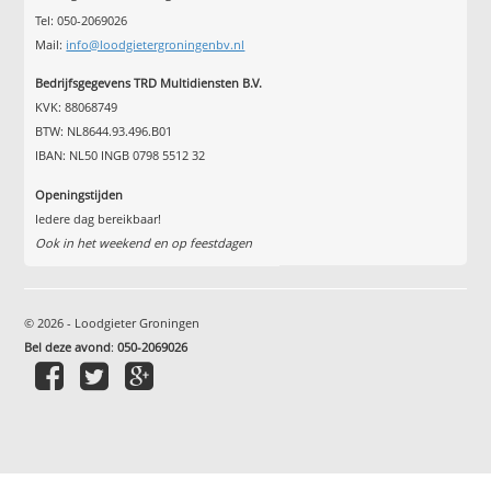
Tel: 050-2069026
Mail:
info@loodgietergroningenbv.nl
Bedrijfsgegevens TRD Multidiensten B.V.
KVK: 88068749
BTW: NL8644.93.496.B01
IBAN: NL50 INGB 0798 5512 32
Openingstijden
Iedere dag bereikbaar!
Ook in het weekend en op feestdagen
© 2026 - Loodgieter Groningen
Bel deze avond
:
050-2069026