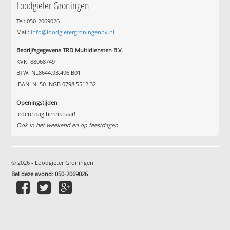
Loodgieter Groningen
Tel: 050-2069026
Mail:
info@loodgietergroningenbv.nl
Bedrijfsgegevens TRD Multidiensten B.V.
KVK: 88068749
BTW: NL8644.93.496.B01
IBAN: NL50 INGB 0798 5512 32
Openingstijden
Iedere dag bereikbaar!
Ook in het weekend en op feestdagen
© 2026 - Loodgieter Groningen
Bel deze avond
:
050-2069026