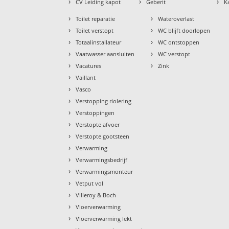
›
›
›
CV Leiding kapot
Geberit
K
›
›
Toilet reparatie
Wateroverlast
›
›
Toilet verstopt
WC blijft doorlopen
›
›
Totaalinstallateur
WC ontstoppen
›
›
Vaatwasser aansluiten
WC verstopt
›
›
Vacatures
Zink
›
Vaillant
›
Vasco
›
Verstopping riolering
›
Verstoppingen
›
Verstopte afvoer
›
Verstopte gootsteen
›
Verwarming
›
Verwarmingsbedrijf
›
Verwarmingsmonteur
›
Vetput vol
›
Villeroy & Boch
›
Vloerverwarming
›
Vloerverwarming lekt