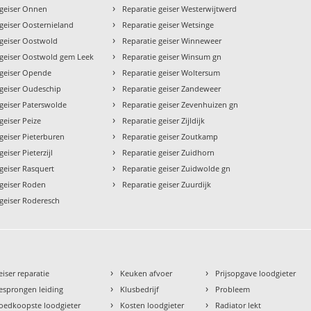
›
 geiser Onnen
Reparatie geiser Westerwijtwerd
›
 geiser Oosternieland
Reparatie geiser Wetsinge
›
 geiser Oostwold
Reparatie geiser Winneweer
›
 geiser Oostwold gem Leek
Reparatie geiser Winsum gn
›
 geiser Opende
Reparatie geiser Woltersum
›
 geiser Oudeschip
Reparatie geiser Zandeweer
›
 geiser Paterswolde
Reparatie geiser Zevenhuizen gn
›
geiser Peize
Reparatie geiser Zijldijk
›
geiser Pieterburen
Reparatie geiser Zoutkamp
›
eiser Pieterzijl
Reparatie geiser Zuidhorn
›
geiser Rasquert
Reparatie geiser Zuidwolde gn
›
 geiser Roden
Reparatie geiser Zuurdijk
 geiser Roderesch
›
›
eiser reparatie
Keuken afvoer
Prijsopgave loodgieter
›
›
esprongen leiding
Klusbedrijf
Probleem
›
›
oedkoopste loodgieter
Kosten loodgieter
Radiator lekt