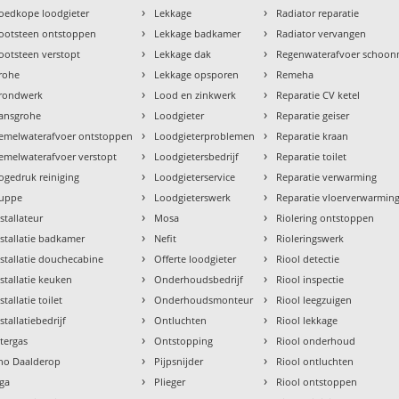
›
›
oedkope loodgieter
Lekkage
Radiator reparatie
›
›
ootsteen ontstoppen
Lekkage badkamer
Radiator vervangen
›
›
ootsteen verstopt
Lekkage dak
Regenwaterafvoer schoo
›
›
rohe
Lekkage opsporen
Remeha
›
›
rondwerk
Lood en zinkwerk
Reparatie CV ketel
›
›
ansgrohe
Loodgieter
Reparatie geiser
›
›
emelwaterafvoer ontstoppen
Loodgieterproblemen
Reparatie kraan
›
›
emelwaterafvoer verstopt
Loodgietersbedrijf
Reparatie toilet
›
›
ogedruk reiniging
Loodgieterservice
Reparatie verwarming
›
›
uppe
Loodgieterswerk
Reparatie vloerverwarmin
›
›
nstallateur
Mosa
Riolering ontstoppen
›
›
nstallatie badkamer
Nefit
Rioleringswerk
›
›
nstallatie douchecabine
Offerte loodgieter
Riool detectie
›
›
nstallatie keuken
Onderhoudsbedrijf
Riool inspectie
›
›
stallatie toilet
Onderhoudsmonteur
Riool leegzuigen
›
›
stallatiebedrijf
Ontluchten
Riool lekkage
›
›
ntergas
Ontstopping
Riool onderhoud
›
›
tho Daalderop
Pijpsnijder
Riool ontluchten
›
›
aga
Plieger
Riool ontstoppen