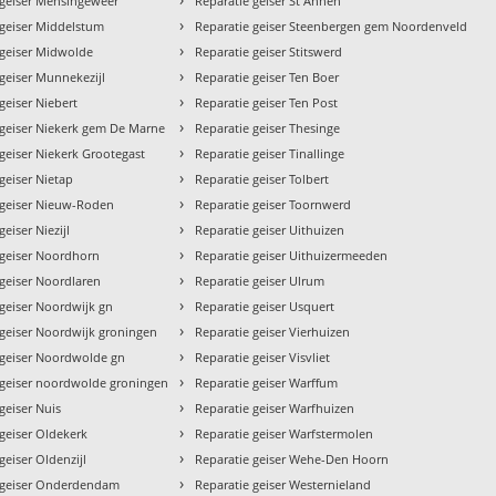
 geiser Mensingeweer
Reparatie geiser St Annen
›
 geiser Middelstum
Reparatie geiser Steenbergen gem Noordenveld
›
 geiser Midwolde
Reparatie geiser Stitswerd
›
 geiser Munnekezijl
Reparatie geiser Ten Boer
›
geiser Niebert
Reparatie geiser Ten Post
›
 geiser Niekerk gem De Marne
Reparatie geiser Thesinge
›
geiser Niekerk Grootegast
Reparatie geiser Tinallinge
›
geiser Nietap
Reparatie geiser Tolbert
›
 geiser Nieuw-Roden
Reparatie geiser Toornwerd
›
geiser Niezijl
Reparatie geiser Uithuizen
›
 geiser Noordhorn
Reparatie geiser Uithuizermeeden
›
 geiser Noordlaren
Reparatie geiser Ulrum
›
 geiser Noordwijk gn
Reparatie geiser Usquert
›
 geiser Noordwijk groningen
Reparatie geiser Vierhuizen
›
 geiser Noordwolde gn
Reparatie geiser Visvliet
›
 geiser noordwolde groningen
Reparatie geiser Warffum
›
geiser Nuis
Reparatie geiser Warfhuizen
›
 geiser Oldekerk
Reparatie geiser Warfstermolen
›
geiser Oldenzijl
Reparatie geiser Wehe-Den Hoorn
›
 geiser Onderdendam
Reparatie geiser Westernieland