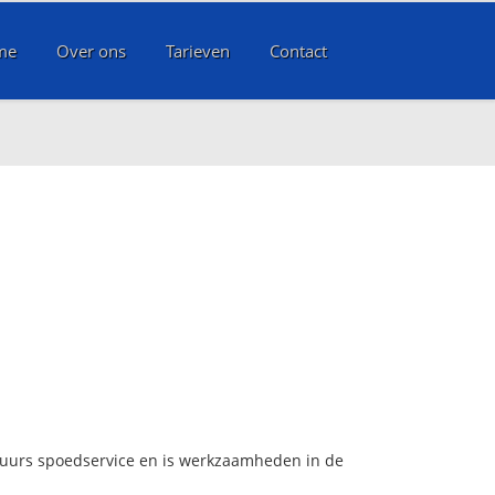
me
Over ons
Tarieven
Contact
4 uurs spoedservice en is werkzaamheden in de