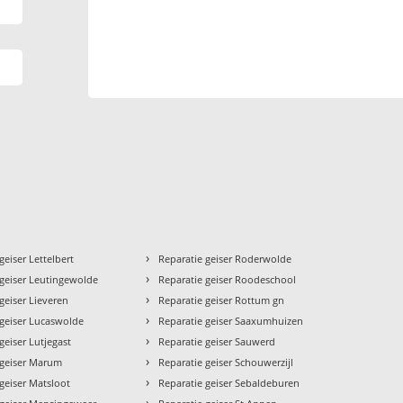
›
geiser Lettelbert
Reparatie geiser Roderwolde
›
 geiser Leutingewolde
Reparatie geiser Roodeschool
›
geiser Lieveren
Reparatie geiser Rottum gn
›
 geiser Lucaswolde
Reparatie geiser Saaxumhuizen
›
geiser Lutjegast
Reparatie geiser Sauwerd
›
 geiser Marum
Reparatie geiser Schouwerzijl
›
geiser Matsloot
Reparatie geiser Sebaldeburen
›