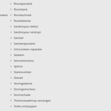
›
Rioolspecialist
›
Rioolstank
›
nmaken
Riooltechniek
›
Rookdetectie
›
Sanibroyeur defect
›
Sanibroyeur verstopt
›
Sanitair
›
Sanitairspecialist
›
Schoorsteen reparatie
›
g
Sealskin
›
Servicemonteur
›
Sphinx
›
Stankoverlast
›
Stelrad
›
Storingsdienst
›
Storingsmonteur
›
Stormschade
›
Thermostaatknop vervangen
›
Toilet ontstoppen