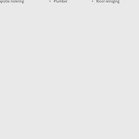
›
›
apotte riolering
Plumber
Riool reiniging