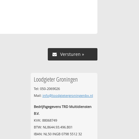
Versturen »
Loodgieter Groningen
Tel: 050-2069026
Mail:
info@loodgietergroningenbv.nl
Bedrijfsgegevens TRD Multidiensten
B.V.
KVK: 88068749
BTW: NL8644.93.496.B01
IBAN: NL50 INGB 0798 5512 32