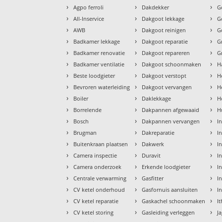
›
›
›
Agpo ferroli
Dakdekker
G
›
›
›
All-Inservice
Dakgoot lekkage
G
›
›
›
AWB
Dakgoot reinigen
G
›
›
›
Badkamer lekkage
Dakgoot reparatie
G
›
›
›
Badkamer renovatie
Dakgoot repareren
G
›
›
›
Badkamer ventilatie
Dakgoot schoonmaken
H
›
›
›
Beste loodgieter
Dakgoot verstopt
H
›
›
›
Bevroren waterleiding
Dakgoot vervangen
H
›
›
›
Boiler
Daklekkage
H
›
›
›
Borrelende
Dakpannen afgewaaid
H
›
›
›
Bosch
Dakpannen vervangen
I
›
›
›
Brugman
Dakreparatie
I
›
›
›
Buitenkraan plaatsen
Dakwerk
I
›
›
›
Camera inspectie
Duravit
I
›
›
›
Camera onderzoek
Erkende loodgieter
In
›
›
›
Centrale verwarming
Gasfitter
In
›
›
›
CV ketel onderhoud
Gasfornuis aansluiten
I
›
›
›
CV ketel reparatie
Gaskachel schoonmaken
I
›
›
›
CV ketel storing
Gasleiding verleggen
J