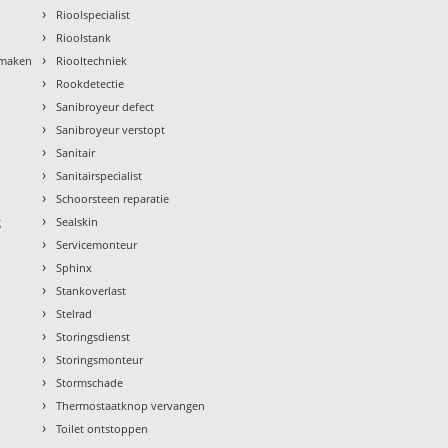
›
Rioolspecialist
›
Rioolstank
›
nmaken
Riooltechniek
›
Rookdetectie
›
Sanibroyeur defect
›
Sanibroyeur verstopt
›
Sanitair
›
Sanitairspecialist
›
Schoorsteen reparatie
›
g
Sealskin
›
Servicemonteur
›
Sphinx
›
Stankoverlast
›
Stelrad
›
Storingsdienst
›
Storingsmonteur
›
Stormschade
›
Thermostaatknop vervangen
›
Toilet ontstoppen