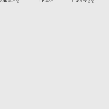
›
›
apotte riolering
Plumber
Riool reiniging