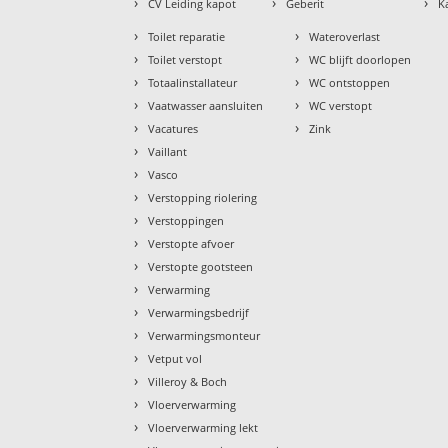
›
›
›
CV Leiding kapot
Geberit
K
›
›
Toilet reparatie
Wateroverlast
›
›
Toilet verstopt
WC blijft doorlopen
›
›
Totaalinstallateur
WC ontstoppen
›
›
Vaatwasser aansluiten
WC verstopt
›
›
Vacatures
Zink
›
Vaillant
›
Vasco
›
Verstopping riolering
›
Verstoppingen
›
Verstopte afvoer
›
Verstopte gootsteen
›
Verwarming
›
Verwarmingsbedrijf
›
Verwarmingsmonteur
›
Vetput vol
›
Villeroy & Boch
›
Vloerverwarming
›
Vloerverwarming lekt