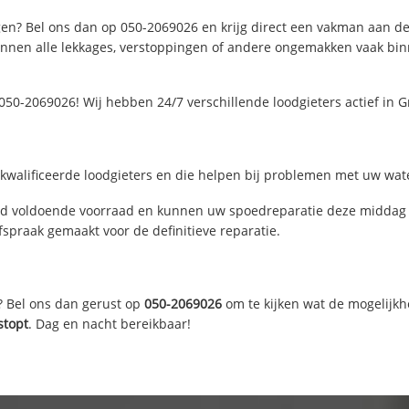
en? Bel ons dan op 050-2069026 en krijg direct een vakman aan de li
nen alle lekkages, verstoppingen of andere ongemakken vaak binne
050-2069026! Wij hebben 24/7 verschillende loodgieters actief in
walificeerde loodgieters en die helpen bij problemen met uw water
d voldoende voorraad en kunnen uw spoedreparatie deze middag u
fspraak gemaakt voor de definitieve reparatie.
? Bel ons dan gerust op
050-2069026
om te kijken wat de mogelijkh
stopt
. Dag en nacht bereikbaar!