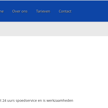
me
Over ons
Tarieven
Contact
met 24 uurs spoedservice en is werkzaamheden