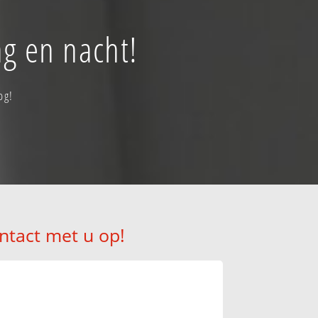
ag en nacht!
og!
ntact met u op!