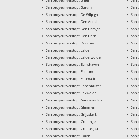
Sanibroyeur verstopt Briltil
Sani
›
›
Sanibroyeur verstopt Burum
Sani
›
›
Sanibroyeur verstopt De Wilp gn
Sani
›
›
Sanibroyeur verstopt Den Andel
Sani
›
›
Sanibroyeur verstopt Den Ham gn
Sani
›
›
Sanibroyeur verstopt Den Horn
Sani
›
›
Sanibroyeur verstopt Doezum
Sani
›
›
Sanibroyeur verstopt Eelde
Sani
›
›
Sanibroyeur verstopt Eelderwolde
Sani
›
›
Sanibroyeur verstopt Eemshaven
Sanib
›
›
Sanibroyeur verstopt Eenrum
Sani
›
›
Sanibroyeur verstopt Enumatil
Sani
›
›
Sanibroyeur verstopt Eppenhuizen
Sani
›
›
Sanibroyeur verstopt Foxwolde
Sani
›
›
Sanibroyeur verstopt Garmerwolde
Sani
›
›
Sanibroyeur verstopt Glimmen
Sani
›
›
Sanibroyeur verstopt Grijpskerk
Sani
›
›
Sanibroyeur verstopt Groningen
Sani
›
›
Sanibroyeur verstopt Grootegast
Sani
›
›
Sanibroyeur verstopt Haren
Sani