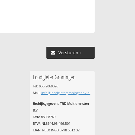
Versturen »
Loodgieter Groningen
Tel: 050-2069026
Mail:
info@loodgietergroningenbv.nl
Bedrijfsgegevens TRD Multidiensten
B.V.
KVK: 88068749
BTW: NL8644.93.496.B01
IBAN: NL50 INGB 0798 5512 32