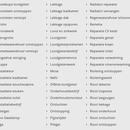
›
›
oedkope loodgieter
Lekkage
Radiator reparatie
›
›
ootsteen ontstoppen
Lekkage badkamer
Radiator vervangen
›
›
ootsteen verstopt
Lekkage dak
Regenwaterafvoer schoo
›
›
rohe
Lekkage opsporen
Remeha
›
›
rondwerk
Lood en zinkwerk
Reparatie CV ketel
›
›
ansgrohe
Loodgieter
Reparatie geiser
›
›
emelwaterafvoer ontstoppen
Loodgieterproblemen
Reparatie kraan
›
›
emelwaterafvoer verstopt
Loodgietersbedrijf
Reparatie toilet
›
›
ogedruk reiniging
Loodgieterservice
Reparatie verwarming
›
›
uppe
Loodgieterswerk
Reparatie vloerverwarmin
›
›
nstallateur
Mosa
Riolering ontstoppen
›
›
nstallatie badkamer
Nefit
Rioleringswerk
›
›
nstallatie douchecabine
Offerte loodgieter
Riool detectie
›
›
nstallatie keuken
Onderhoudsbedrijf
Riool inspectie
›
›
stallatie toilet
Onderhoudsmonteur
Riool leegzuigen
›
›
stallatiebedrijf
Ontluchten
Riool lekkage
›
›
ntergas
Ontstopping
Riool onderhoud
›
›
tho Daalderop
Pijpsnijder
Riool ontluchten
›
›
aga
Plieger
Riool ontstoppen