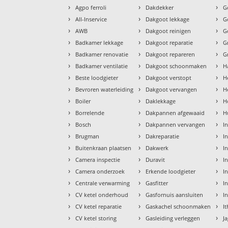
›
›
›
Agpo ferroli
Dakdekker
G
›
›
›
All-Inservice
Dakgoot lekkage
G
›
›
›
AWB
Dakgoot reinigen
G
›
›
›
Badkamer lekkage
Dakgoot reparatie
G
›
›
›
Badkamer renovatie
Dakgoot repareren
G
›
›
›
Badkamer ventilatie
Dakgoot schoonmaken
H
›
›
›
Beste loodgieter
Dakgoot verstopt
H
›
›
›
Bevroren waterleiding
Dakgoot vervangen
H
›
›
›
Boiler
Daklekkage
H
›
›
›
Borrelende
Dakpannen afgewaaid
H
›
›
›
Bosch
Dakpannen vervangen
I
›
›
›
Brugman
Dakreparatie
I
›
›
›
Buitenkraan plaatsen
Dakwerk
I
›
›
›
Camera inspectie
Duravit
I
›
›
›
Camera onderzoek
Erkende loodgieter
In
›
›
›
Centrale verwarming
Gasfitter
In
›
›
›
CV ketel onderhoud
Gasfornuis aansluiten
I
›
›
›
CV ketel reparatie
Gaskachel schoonmaken
I
›
›
›
CV ketel storing
Gasleiding verleggen
J