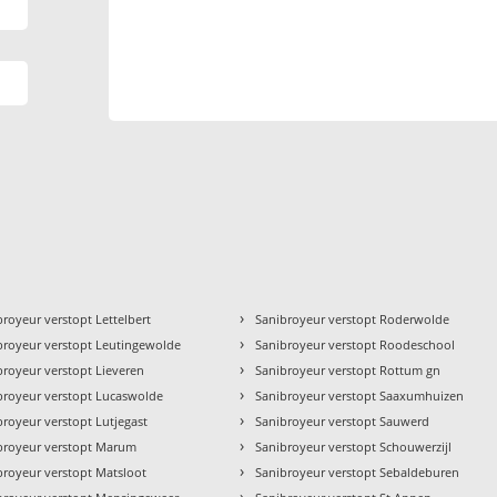
›
broyeur verstopt Lettelbert
Sanibroyeur verstopt Roderwolde
›
broyeur verstopt Leutingewolde
Sanibroyeur verstopt Roodeschool
›
broyeur verstopt Lieveren
Sanibroyeur verstopt Rottum gn
›
broyeur verstopt Lucaswolde
Sanibroyeur verstopt Saaxumhuizen
›
broyeur verstopt Lutjegast
Sanibroyeur verstopt Sauwerd
›
broyeur verstopt Marum
Sanibroyeur verstopt Schouwerzijl
›
broyeur verstopt Matsloot
Sanibroyeur verstopt Sebaldeburen
›