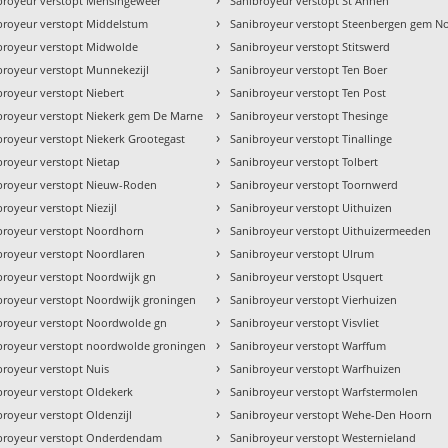
broyeur verstopt Mensingeweer
Sanibroyeur verstopt St Annen
›
broyeur verstopt Middelstum
Sanibroyeur verstopt Steenbergen gem N
›
broyeur verstopt Midwolde
Sanibroyeur verstopt Stitswerd
›
broyeur verstopt Munnekezijl
Sanibroyeur verstopt Ten Boer
›
broyeur verstopt Niebert
Sanibroyeur verstopt Ten Post
›
broyeur verstopt Niekerk gem De Marne
Sanibroyeur verstopt Thesinge
›
broyeur verstopt Niekerk Grootegast
Sanibroyeur verstopt Tinallinge
›
broyeur verstopt Nietap
Sanibroyeur verstopt Tolbert
›
broyeur verstopt Nieuw-Roden
Sanibroyeur verstopt Toornwerd
›
royeur verstopt Niezijl
Sanibroyeur verstopt Uithuizen
›
broyeur verstopt Noordhorn
Sanibroyeur verstopt Uithuizermeeden
›
broyeur verstopt Noordlaren
Sanibroyeur verstopt Ulrum
›
broyeur verstopt Noordwijk gn
Sanibroyeur verstopt Usquert
›
broyeur verstopt Noordwijk groningen
Sanibroyeur verstopt Vierhuizen
›
broyeur verstopt Noordwolde gn
Sanibroyeur verstopt Visvliet
›
broyeur verstopt noordwolde groningen
Sanibroyeur verstopt Warffum
›
broyeur verstopt Nuis
Sanibroyeur verstopt Warfhuizen
›
broyeur verstopt Oldekerk
Sanibroyeur verstopt Warfstermolen
›
broyeur verstopt Oldenzijl
Sanibroyeur verstopt Wehe-Den Hoorn
›
broyeur verstopt Onderdendam
Sanibroyeur verstopt Westernieland