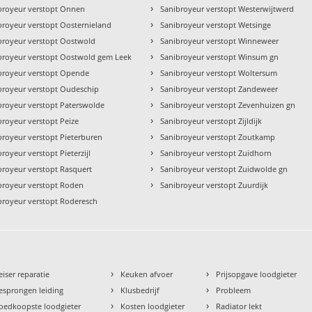
›
broyeur verstopt Onnen
Sanibroyeur verstopt Westerwijtwerd
›
broyeur verstopt Oosternieland
Sanibroyeur verstopt Wetsinge
›
broyeur verstopt Oostwold
Sanibroyeur verstopt Winneweer
›
broyeur verstopt Oostwold gem Leek
Sanibroyeur verstopt Winsum gn
›
broyeur verstopt Opende
Sanibroyeur verstopt Woltersum
›
broyeur verstopt Oudeschip
Sanibroyeur verstopt Zandeweer
›
broyeur verstopt Paterswolde
Sanibroyeur verstopt Zevenhuizen gn
›
broyeur verstopt Peize
Sanibroyeur verstopt Zijldijk
›
broyeur verstopt Pieterburen
Sanibroyeur verstopt Zoutkamp
›
royeur verstopt Pieterzijl
Sanibroyeur verstopt Zuidhorn
›
broyeur verstopt Rasquert
Sanibroyeur verstopt Zuidwolde gn
›
broyeur verstopt Roden
Sanibroyeur verstopt Zuurdijk
broyeur verstopt Roderesch
›
›
eiser reparatie
Keuken afvoer
Prijsopgave loodgieter
›
›
esprongen leiding
Klusbedrijf
Probleem
›
›
oedkoopste loodgieter
Kosten loodgieter
Radiator lekt