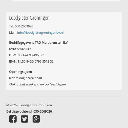
Loodgieter Groningen
Tel: 050-2069026
Mail:
info@loodgietergroningenbv.nl
Bedrijfsgegevens TRD Multidiensten B.V.
KVK: 88068749
BTW: NL8644.93.496.B01
IBAN: NL50 INGB 0798 5512 32
Openingstijden
Iedere dag bereikbaar!
Ook in het weekend en op feestdagen
© 2026 - Loodgieter Groningen
Bel deze ochtend
:
050-2069026