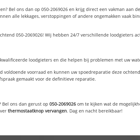
en? Bel ons dan op 050-2069026 en krijg direct een vakman aan de li
nen alle lekkages, verstoppingen of andere ongemakken vaak binne
ochtend 050-2069026! Wij hebben 24/7 verschillende loodgieters ac
walificeerde loodgieters en die helpen bij problemen met uw water
d voldoende voorraad en kunnen uw spoedreparatie deze ochtend u
fspraak gemaakt voor de definitieve reparatie.
? Bel ons dan gerust op
050-2069026
om te kijken wat de mogelijkh
over
thermostaatknop vervangen
. Dag en nacht bereikbaar!