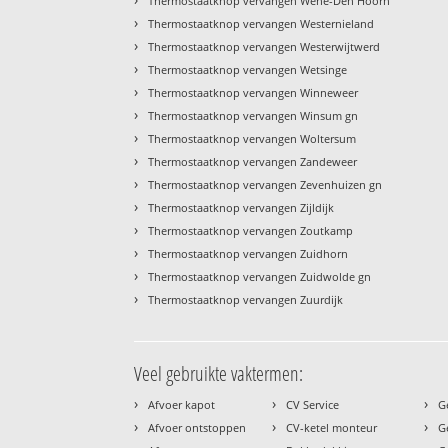
Thermostaatknop vervangen Wehe-Den Hoorn
›
Thermostaatknop vervangen Westernieland
›
Thermostaatknop vervangen Westerwijtwerd
›
Thermostaatknop vervangen Wetsinge
›
Thermostaatknop vervangen Winneweer
›
Thermostaatknop vervangen Winsum gn
›
Thermostaatknop vervangen Woltersum
›
Thermostaatknop vervangen Zandeweer
›
Thermostaatknop vervangen Zevenhuizen gn
›
Thermostaatknop vervangen Zijldijk
›
Thermostaatknop vervangen Zoutkamp
›
Thermostaatknop vervangen Zuidhorn
›
Thermostaatknop vervangen Zuidwolde gn
›
Thermostaatknop vervangen Zuurdijk
Veel gebruikte vaktermen:
›
›
›
Afvoer kapot
CV Service
G
›
›
›
Afvoer ontstoppen
CV-ketel monteur
G