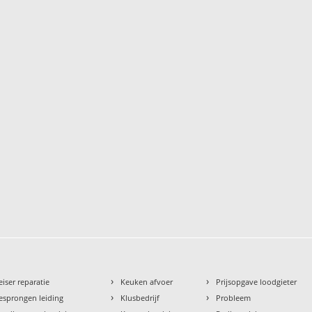
›
›
eiser reparatie
Keuken afvoer
Prijsopgave loodgieter
›
›
esprongen leiding
Klusbedrijf
Probleem