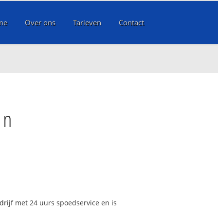
me
Over ons
Tarieven
Contact
en
rijf met 24 uurs spoedservice en is