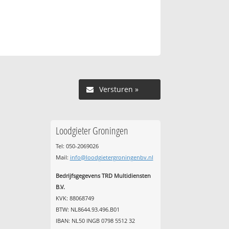
Versturen »
Loodgieter Groningen
Tel: 050-2069026
Mail:
info@loodgietergroningenbv.nl
Bedrijfsgegevens TRD Multidiensten
B.V.
KVK: 88068749
BTW: NL8644.93.496.B01
IBAN: NL50 INGB 0798 5512 32