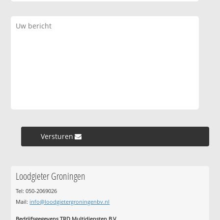
Versturen »
Loodgieter Groningen
Tel: 050-2069026
Mail:
info@loodgietergroningenbv.nl
Bedrijfsgegevens TRD Multidiensten B.V.