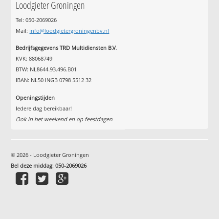
Loodgieter Groningen
Tel: 050-2069026
Mail:
info@loodgietergroningenbv.nl
Bedrijfsgegevens TRD Multidiensten B.V.
KVK: 88068749
BTW: NL8644.93.496.B01
IBAN: NL50 INGB 0798 5512 32
Openingstijden
Iedere dag bereikbaar!
Ook in het weekend en op feestdagen
© 2026 - Loodgieter Groningen
Bel deze middag
:
050-2069026