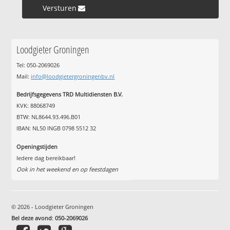
Versturen »
Loodgieter Groningen
Tel: 050-2069026
Mail:
info@loodgietergroningenbv.nl
Bedrijfsgegevens TRD Multidiensten B.V.
KVK: 88068749
BTW: NL8644.93.496.B01
IBAN: NL50 INGB 0798 5512 32
Openingstijden
Iedere dag bereikbaar!
Ook in het weekend en op feestdagen
© 2026 - Loodgieter Groningen
Bel deze avond
:
050-2069026