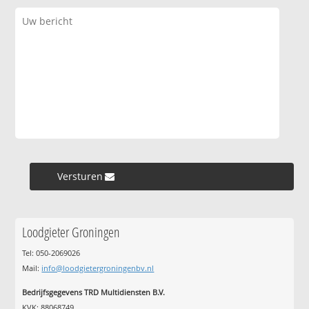
Versturen »
Loodgieter Groningen
Tel: 050-2069026
Mail:
info@loodgietergroningenbv.nl
Bedrijfsgegevens TRD Multidiensten B.V.
KVK: 88068749