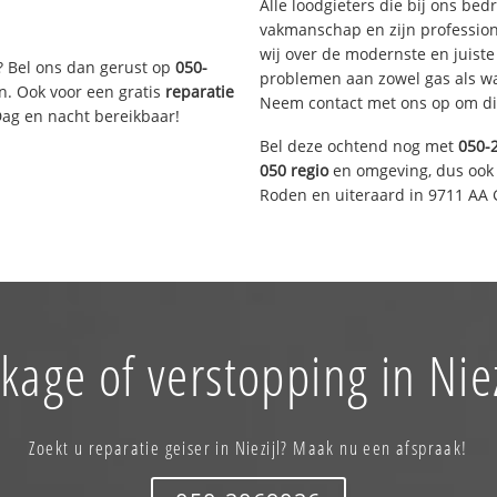
Alle loodgieters die bij ons be
vakmanschap en zijn profession
wij over de modernste en juist
? Bel ons dan gerust op
050-
problemen aan zowel gas als wat
n. Ook voor een gratis
reparatie
Neem contact met ons op om di
Dag en nacht bereikbaar!
Bel deze ochtend nog met
050-
050 regio
en omgeving, dus ook 
Roden en uiteraard in 9711 AA 
kage of verstopping in Niez
Zoekt u reparatie geiser in Niezijl? Maak nu een afspraak!