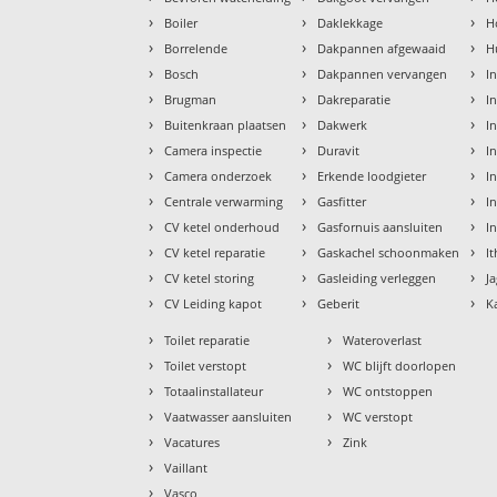
›
›
›
Boiler
Daklekkage
H
›
›
›
Borrelende
Dakpannen afgewaaid
H
›
›
›
Bosch
Dakpannen vervangen
I
›
›
›
Brugman
Dakreparatie
I
›
›
›
Buitenkraan plaatsen
Dakwerk
I
›
›
›
Camera inspectie
Duravit
I
›
›
›
Camera onderzoek
Erkende loodgieter
In
›
›
›
Centrale verwarming
Gasfitter
In
›
›
›
CV ketel onderhoud
Gasfornuis aansluiten
I
›
›
›
CV ketel reparatie
Gaskachel schoonmaken
I
›
›
›
CV ketel storing
Gasleiding verleggen
J
›
›
›
CV Leiding kapot
Geberit
K
›
›
Toilet reparatie
Wateroverlast
›
›
Toilet verstopt
WC blijft doorlopen
›
›
Totaalinstallateur
WC ontstoppen
›
›
Vaatwasser aansluiten
WC verstopt
›
›
Vacatures
Zink
›
Vaillant
›
Vasco