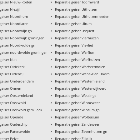
›
 geiser Nieuw-Roden
Reparatie geiser Toornwerd
›
geiser Niezijl
Reparatie geiser Uithuizen
›
 geiser Noordhorn
Reparatie geiser Uithuizermeeden
›
 geiser Noordlaren
Reparatie geiser Ulrum
›
 geiser Noordwijk gn
Reparatie geiser Usquert
›
 geiser Noordwijk groningen
Reparatie geiser Vierhuizen
›
 geiser Noordwolde gn
Reparatie geiser Visvliet
›
 geiser noordwolde groningen
Reparatie geiser Warffum
›
geiser Nuis
Reparatie geiser Warfhuizen
›
 geiser Oldekerk
Reparatie geiser Warfstermolen
›
geiser Oldenzijl
Reparatie geiser Wehe-Den Hoorn
›
 geiser Onderdendam
Reparatie geiser Westernieland
›
 geiser Onnen
Reparatie geiser Westerwijtwerd
›
 geiser Oosternieland
Reparatie geiser Wetsinge
›
 geiser Oostwold
Reparatie geiser Winneweer
›
 geiser Oostwold gem Leek
Reparatie geiser Winsum gn
›
 geiser Opende
Reparatie geiser Woltersum
›
 geiser Oudeschip
Reparatie geiser Zandeweer
›
 geiser Paterswolde
Reparatie geiser Zevenhuizen gn
›
geiser Peize
Reparatie geiser Zijldijk