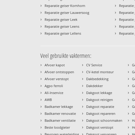
›
›
Reparatie geiser Kornhorn
Reparatie 
›
›
Reparatie geiser Lauwersoog
Reparatie g
›
›
Reparatie geiser Leek
Reparatie 
›
›
Reparatie geiser Leens
Reparatie
›
›
Reparatie geiser Lellens
Reparatie
Veel gebruikte vaktermen:
›
›
›
Afvoer kapot
CV Service
G
›
›
›
Afvoer ontstoppen
CV-ketel monteur
G
›
›
›
Afvoer verstopt
Dakbedekking
G
›
›
›
Agpo ferroli
Dakdekker
G
›
›
›
All-Inservice
Dakgoot lekkage
G
›
›
›
AWB
Dakgoot reinigen
G
›
›
›
Badkamer lekkage
Dakgoot reparatie
G
›
›
›
Badkamer renovatie
Dakgoot repareren
G
›
›
›
Badkamer ventilatie
Dakgoot schoonmaken
H
›
›
›
Beste loodgieter
Dakgoot verstopt
H
›
›
›
Bevroren waterleiding
Dakgoot vervangen
H