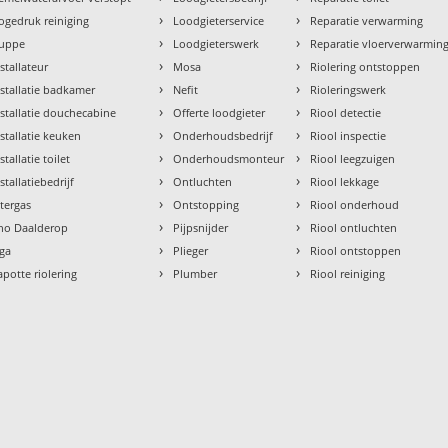
›
›
ogedruk reiniging
Loodgieterservice
Reparatie verwarming
›
›
uppe
Loodgieterswerk
Reparatie vloerverwarmin
›
›
nstallateur
Mosa
Riolering ontstoppen
›
›
nstallatie badkamer
Nefit
Rioleringswerk
›
›
nstallatie douchecabine
Offerte loodgieter
Riool detectie
›
›
nstallatie keuken
Onderhoudsbedrijf
Riool inspectie
›
›
stallatie toilet
Onderhoudsmonteur
Riool leegzuigen
›
›
stallatiebedrijf
Ontluchten
Riool lekkage
›
›
ntergas
Ontstopping
Riool onderhoud
›
›
tho Daalderop
Pijpsnijder
Riool ontluchten
›
›
aga
Plieger
Riool ontstoppen
›
›
apotte riolering
Plumber
Riool reiniging