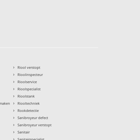
›
Riool verstopt
›
Rioolinspecteur
›
Rioolservice
›
Rioolspecialist
›
Rioolstank
›
nmaken
Riooltechniek
›
Rookdetectie
›
Sanibroyeur defect
›
Sanibroyeur verstopt
›
Sanitair
›
Sanitairspecialist