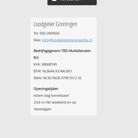
Loodgieter Groningen
Tel: 050-2069026
Mail:
info@loodgietergroningenbv.nl
Bedrijfsgegevens TRD Multidiensten
B.V.
KVK: 88068749
BTW: NL8644.93.496.B01
IBAN: NL50 INGB 0798 5512 32
Openingstijden
Iedere dag bereikbaar!
Ook in het weekend en op
feestdagen