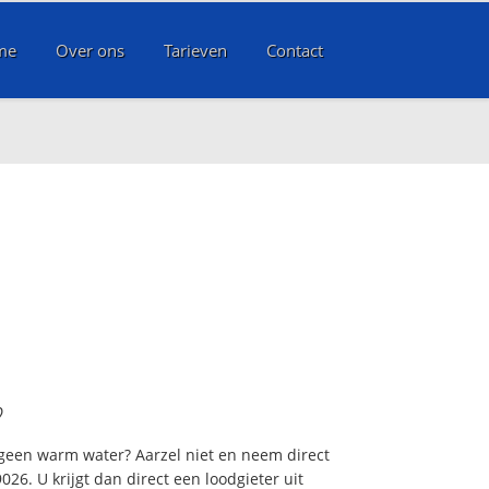
me
Over ons
Tarieven
Contact
?
 geen warm water? Aarzel niet en neem direct
26. U krijgt dan direct een loodgieter uit