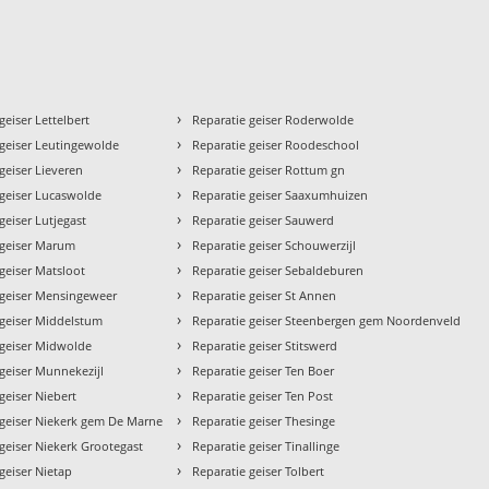
›
geiser Lettelbert
Reparatie geiser Roderwolde
›
 geiser Leutingewolde
Reparatie geiser Roodeschool
›
geiser Lieveren
Reparatie geiser Rottum gn
›
 geiser Lucaswolde
Reparatie geiser Saaxumhuizen
›
geiser Lutjegast
Reparatie geiser Sauwerd
›
 geiser Marum
Reparatie geiser Schouwerzijl
›
geiser Matsloot
Reparatie geiser Sebaldeburen
›
 geiser Mensingeweer
Reparatie geiser St Annen
›
 geiser Middelstum
Reparatie geiser Steenbergen gem Noordenveld
›
 geiser Midwolde
Reparatie geiser Stitswerd
›
 geiser Munnekezijl
Reparatie geiser Ten Boer
›
geiser Niebert
Reparatie geiser Ten Post
›
 geiser Niekerk gem De Marne
Reparatie geiser Thesinge
›
geiser Niekerk Grootegast
Reparatie geiser Tinallinge
›
geiser Nietap
Reparatie geiser Tolbert