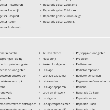
›
geiser Pieterburen
Reparatie geiser Zoutkamp
›
eiser Pieterzijl
Reparatie geiser Zuidhorn
›
geiser Rasquert
Reparatie geiser Zuidwolde gn
›
 geiser Roden
Reparatie geiser Zuurdijk
 geiser Roderesch
›
›
eiser reparatie
Keuken afvoer
Prijsopgave loodgieter
›
›
esprongen leiding
Klusbedrijf
Probleem
›
›
oedkoopste loodgieter
Kosten loodgieter
Radiator lekt
›
›
oedkope loodgieter
Lekkage
Radiator reparatie
›
›
ootsteen ontstoppen
Lekkage badkamer
Radiator vervangen
›
›
ootsteen verstopt
Lekkage dak
Regenwaterafvoer schoo
›
›
rohe
Lekkage opsporen
Remeha
›
›
rondwerk
Lood en zinkwerk
Reparatie CV ketel
›
›
ansgrohe
Loodgieter
Reparatie geiser
›
›
emelwaterafvoer ontstoppen
Loodgieterproblemen
Reparatie kraan
›
›
emelwaterafvoer verstopt
Loodgietersbedrijf
Reparatie toilet