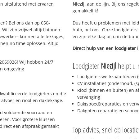
n uitsluitend met ervaren
Niezijl
aan de lijn. Bij ons regel
gemakkelijk!
gen? Bel ons dan op 050-
Dus heeft u problemen met leid
Wij zijn vrijwel altijd binnen
hulp, bel ons. Onze loodgieters
ewerkers kunnen alle lekkages,
en zijn elke dag bij u in de buu
en no time oplossen. Altijd
Direct hulp van een loodgieter 
2069026! Wij hebben 24/7
Loodgieter
Niezijl
helpt u 
 en omgeving
Loodgieterswerkzaamheden (w
CV installaties (onderhoud, (
Riool (binnen en buiten) en a
kwalificeerde loodgieters en die
vervanging
afvoer en riool en daklekkage.
Dak(spoed)reparaties en verv
Dakgoten reparatie en scho
jd voldoende voorraad en
ren. Voor grotere klussen
 direct een afspraak gemaakt
Top advies, snel op locati