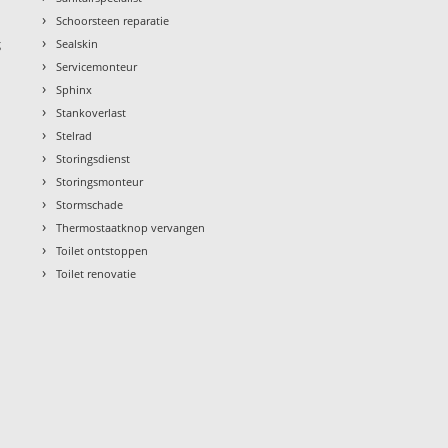
›
Schoorsteen reparatie
›
g
Sealskin
›
Servicemonteur
›
Sphinx
›
Stankoverlast
›
Stelrad
›
Storingsdienst
›
Storingsmonteur
›
Stormschade
›
Thermostaatknop vervangen
›
Toilet ontstoppen
›
Toilet renovatie