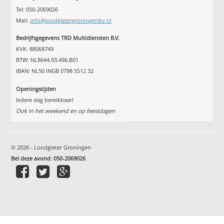
Tel: 050-2069026
Mail:
info@loodgietergroningenbv.nl
Bedrijfsgegevens TRD Multidiensten B.V.
KVK: 88068749
BTW: NL8644.93.496.B01
IBAN: NL50 INGB 0798 5512 32
Openingstijden
Iedere dag bereikbaar!
Ook in het weekend en op feestdagen
© 2026 - Loodgieter Groningen
Bel deze avond
:
050-2069026