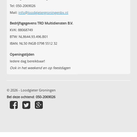
Tel: 050-2069026
Mail:
info@loodgietergroningenbv.nl
Bedrijfsgegevens TRD Multidiensten B.V.
KVK: 88068749
BTW: NL8644.93.496.B01
IBAN: NL50 INGB 0798 5512 32
Openingstijden
Iedere dag bereikbaar!
Ook in het weekend en op feestdagen
© 2026 - Loodgieter Groningen
Bel deze ochtend
:
050-2069026