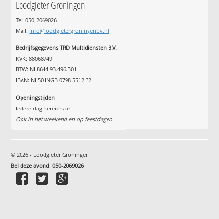
Loodgieter Groningen
Tel: 050-2069026
Mail:
info@loodgietergroningenbv.nl
Bedrijfsgegevens TRD Multidiensten B.V.
KVK: 88068749
BTW: NL8644.93.496.B01
IBAN: NL50 INGB 0798 5512 32
Openingstijden
Iedere dag bereikbaar!
Ook in het weekend en op feestdagen
© 2026 - Loodgieter Groningen
Bel deze avond
:
050-2069026