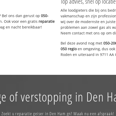
Top advies, snel op locati
Alle loodgieters die bij ons be
? Bel ons dan gerust op
050-
vakmanschap en zijn profession
n. Ook voor een gratis
reparatie
wij over de modernste en juist
Dag en nacht bereikbaar!
problemen aan zowel gas als wat
Neem contact met ons op om di
Bel deze avond nog met
050-20
050 regio
en omgeving, dus ook 
Roden en uiteraard in 9711 AA 
e of verstopping in Den 
Zoekt u reparatie geiser in Den Ham gn? Maak nu een afspraak!