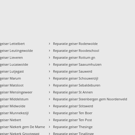
›
geiser Lettelbert
Reparatie geiser Roderwolde
›
 geiser Leutingewolde
Reparatie geiser Roodeschool
›
geiser Lieveren
Reparatie geiser Rottum gn
›
 geiser Lucaswolde
Reparatie geiser Saaxumhuizen
›
geiser Lutjegast
Reparatie geiser Sauwerd
›
 geiser Marum
Reparatie geiser Schouwerzijl
›
geiser Matsloot
Reparatie geiser Sebaldeburen
›
 geiser Mensingeweer
Reparatie geiser St Annen
›
 geiser Middelstum
Reparatie geiser Steenbergen gem Noordenveld
›
 geiser Midwolde
Reparatie geiser Stitswerd
›
 geiser Munnekezijl
Reparatie geiser Ten Boer
›
geiser Niebert
Reparatie geiser Ten Post
›
 geiser Niekerk gem De Marne
Reparatie geiser Thesinge
›
geiser Niekerk Grootegast
Reparatie geiser Tinallinge