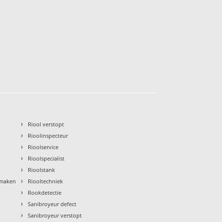
›
Riool verstopt
›
Rioolinspecteur
›
Rioolservice
›
Rioolspecialist
›
Rioolstank
›
nmaken
Riooltechniek
›
Rookdetectie
›
Sanibroyeur defect
›
Sanibroyeur verstopt