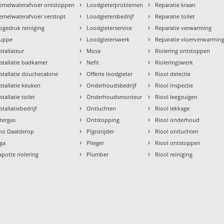
›
›
emelwaterafvoer ontstoppen
Loodgieterproblemen
Reparatie kraan
›
›
emelwaterafvoer verstopt
Loodgietersbedrijf
Reparatie toilet
›
›
ogedruk reiniging
Loodgieterservice
Reparatie verwarming
›
›
uppe
Loodgieterswerk
Reparatie vloerverwarmin
›
›
nstallateur
Mosa
Riolering ontstoppen
›
›
nstallatie badkamer
Nefit
Rioleringswerk
›
›
nstallatie douchecabine
Offerte loodgieter
Riool detectie
›
›
nstallatie keuken
Onderhoudsbedrijf
Riool inspectie
›
›
stallatie toilet
Onderhoudsmonteur
Riool leegzuigen
›
›
stallatiebedrijf
Ontluchten
Riool lekkage
›
›
ntergas
Ontstopping
Riool onderhoud
›
›
tho Daalderop
Pijpsnijder
Riool ontluchten
›
›
aga
Plieger
Riool ontstoppen
›
›
apotte riolering
Plumber
Riool reiniging