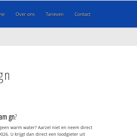
me
Over ons
Tarieven
Contact
gn
am gn
?
 geen warm water? Aarzel niet en neem direct
26. U krijgt dan direct een loodgieter uit