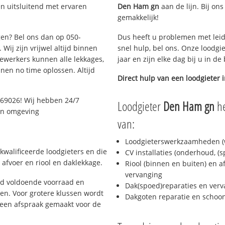
n uitsluitend met ervaren
Den Ham gn
aan de lijn. Bij ons
gemakkelijk!
gen? Bel ons dan op 050-
Dus heeft u problemen met leid
Wij zijn vrijwel altijd binnen
snel hulp, bel ons. Onze loodgi
ewerkers kunnen alle lekkages,
jaar en zijn elke dag bij u in d
en no time oplossen. Altijd
Direct hulp van een loodgieter 
069026! Wij hebben 24/7
Loodgieter
Den Ham gn
he
 en omgeving
van:
Loodgieterswerkzaamheden (w
kwalificeerde loodgieters en die
CV installaties (onderhoud, (
afvoer en riool en daklekkage.
Riool (binnen en buiten) en a
vervanging
jd voldoende voorraad en
Dak(spoed)reparaties en verv
n. Voor grotere klussen wordt
Dakgoten reparatie en scho
 een afspraak gemaakt voor de