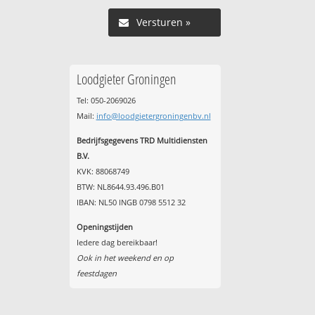
Versturen »
Loodgieter Groningen
Tel: 050-2069026
Mail:
info@loodgietergroningenbv.nl
Bedrijfsgegevens TRD Multidiensten
B.V.
KVK: 88068749
BTW: NL8644.93.496.B01
IBAN: NL50 INGB 0798 5512 32
Openingstijden
Iedere dag bereikbaar!
Ook in het weekend en op
feestdagen