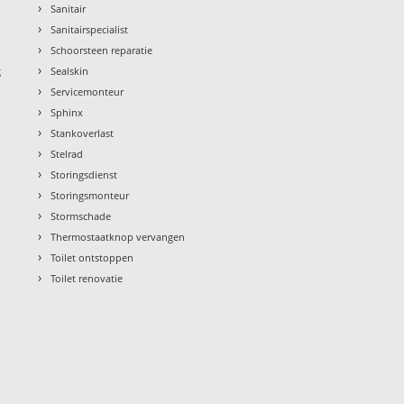
›
Sanitair
›
Sanitairspecialist
›
Schoorsteen reparatie
›
g
Sealskin
›
Servicemonteur
›
Sphinx
›
Stankoverlast
›
Stelrad
›
Storingsdienst
›
Storingsmonteur
›
Stormschade
›
Thermostaatknop vervangen
›
Toilet ontstoppen
›
Toilet renovatie