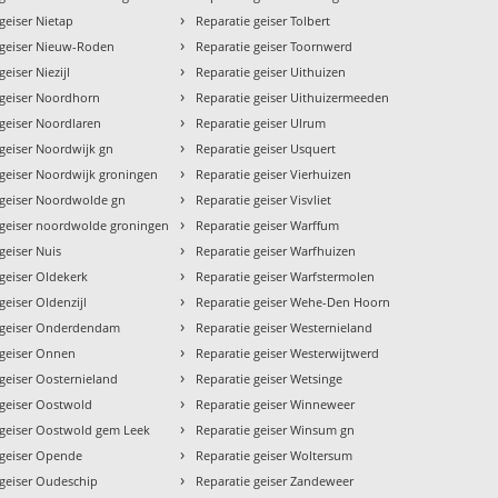
›
geiser Nietap
Reparatie geiser Tolbert
›
 geiser Nieuw-Roden
Reparatie geiser Toornwerd
›
geiser Niezijl
Reparatie geiser Uithuizen
›
 geiser Noordhorn
Reparatie geiser Uithuizermeeden
›
 geiser Noordlaren
Reparatie geiser Ulrum
›
 geiser Noordwijk gn
Reparatie geiser Usquert
›
 geiser Noordwijk groningen
Reparatie geiser Vierhuizen
›
 geiser Noordwolde gn
Reparatie geiser Visvliet
›
 geiser noordwolde groningen
Reparatie geiser Warffum
›
geiser Nuis
Reparatie geiser Warfhuizen
›
 geiser Oldekerk
Reparatie geiser Warfstermolen
›
geiser Oldenzijl
Reparatie geiser Wehe-Den Hoorn
›
 geiser Onderdendam
Reparatie geiser Westernieland
›
 geiser Onnen
Reparatie geiser Westerwijtwerd
›
 geiser Oosternieland
Reparatie geiser Wetsinge
›
 geiser Oostwold
Reparatie geiser Winneweer
›
 geiser Oostwold gem Leek
Reparatie geiser Winsum gn
›
 geiser Opende
Reparatie geiser Woltersum
›
 geiser Oudeschip
Reparatie geiser Zandeweer