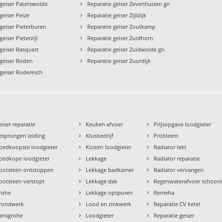
›
 geiser Paterswolde
Reparatie geiser Zevenhuizen gn
›
geiser Peize
Reparatie geiser Zijldijk
›
geiser Pieterburen
Reparatie geiser Zoutkamp
›
eiser Pieterzijl
Reparatie geiser Zuidhorn
›
geiser Rasquert
Reparatie geiser Zuidwolde gn
›
 geiser Roden
Reparatie geiser Zuurdijk
 geiser Roderesch
›
›
eiser reparatie
Keuken afvoer
Prijsopgave loodgieter
›
›
esprongen leiding
Klusbedrijf
Probleem
›
›
oedkoopste loodgieter
Kosten loodgieter
Radiator lekt
›
›
oedkope loodgieter
Lekkage
Radiator reparatie
›
›
ootsteen ontstoppen
Lekkage badkamer
Radiator vervangen
›
›
ootsteen verstopt
Lekkage dak
Regenwaterafvoer schoo
›
›
rohe
Lekkage opsporen
Remeha
›
›
rondwerk
Lood en zinkwerk
Reparatie CV ketel
›
›
ansgrohe
Loodgieter
Reparatie geiser