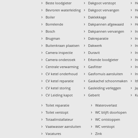
›
›
›
Beste loodgieter
Dakgoot verstopt
H
›
›
›
Bevroren waterleiding
Dakgoot vervangen
H
›
›
›
Boiler
Daklekkage
H
›
›
›
Borrelende
Dakpannen afgewaaid
H
›
›
›
Bosch
Dakpannen vervangen
I
›
›
›
Brugman
Dakreparatie
I
›
›
›
Buitenkraan plaatsen
Dakwerk
I
›
›
›
Camera inspectie
Duravit
I
›
›
›
Camera onderzoek
Erkende loodgieter
In
›
›
›
Centrale verwarming
Gasfitter
In
›
›
›
CV ketel onderhoud
Gasfornuis aansluiten
I
›
›
›
CV ketel reparatie
Gaskachel schoonmaken
I
›
›
›
CV ketel storing
Gasleiding verleggen
J
›
›
›
CV Leiding kapot
Geberit
K
›
›
Toilet reparatie
Wateroverlast
›
›
Toilet verstopt
WC blijft doorlopen
›
›
Totaalinstallateur
WC ontstoppen
›
›
Vaatwasser aansluiten
WC verstopt
›
›
Vacatures
Zink