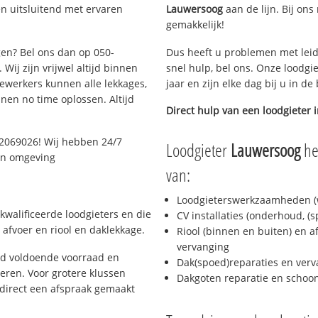
n uitsluitend met ervaren
Lauwersoog
aan de lijn. Bij ons
gemakkelijk!
gen? Bel ons dan op 050-
Dus heeft u problemen met leid
Wij zijn vrijwel altijd binnen
snel hulp, bel ons. Onze loodgi
ewerkers kunnen alle lekkages,
jaar en zijn elke dag bij u in d
en no time oplossen. Altijd
Direct hulp van een loodgieter 
2069026! Wij hebben 24/7
Loodgieter
Lauwersoog
he
 en omgeving
van:
Loodgieterswerkzaamheden (w
kwalificeerde loodgieters en die
CV installaties (onderhoud, (
afvoer en riool en daklekkage.
Riool (binnen en buiten) en a
vervanging
jd voldoende voorraad en
Dak(spoed)reparaties en verv
ren. Voor grotere klussen
Dakgoten reparatie en scho
 direct een afspraak gemaakt