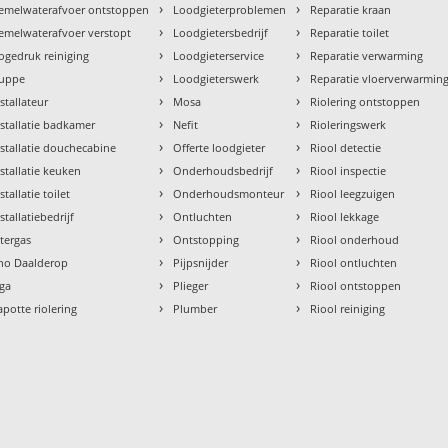
›
›
emelwaterafvoer ontstoppen
Loodgieterproblemen
Reparatie kraan
›
›
emelwaterafvoer verstopt
Loodgietersbedrijf
Reparatie toilet
›
›
ogedruk reiniging
Loodgieterservice
Reparatie verwarming
›
›
uppe
Loodgieterswerk
Reparatie vloerverwarmin
›
›
nstallateur
Mosa
Riolering ontstoppen
›
›
nstallatie badkamer
Nefit
Rioleringswerk
›
›
nstallatie douchecabine
Offerte loodgieter
Riool detectie
›
›
nstallatie keuken
Onderhoudsbedrijf
Riool inspectie
›
›
stallatie toilet
Onderhoudsmonteur
Riool leegzuigen
›
›
stallatiebedrijf
Ontluchten
Riool lekkage
›
›
ntergas
Ontstopping
Riool onderhoud
›
›
tho Daalderop
Pijpsnijder
Riool ontluchten
›
›
aga
Plieger
Riool ontstoppen
›
›
apotte riolering
Plumber
Riool reiniging