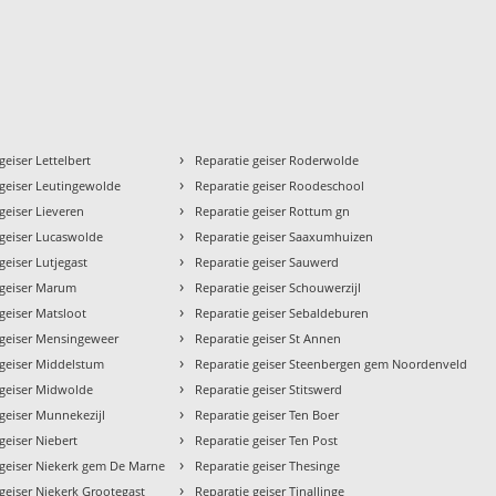
›
geiser Lettelbert
Reparatie geiser Roderwolde
›
 geiser Leutingewolde
Reparatie geiser Roodeschool
›
geiser Lieveren
Reparatie geiser Rottum gn
›
 geiser Lucaswolde
Reparatie geiser Saaxumhuizen
›
geiser Lutjegast
Reparatie geiser Sauwerd
›
 geiser Marum
Reparatie geiser Schouwerzijl
›
geiser Matsloot
Reparatie geiser Sebaldeburen
›
 geiser Mensingeweer
Reparatie geiser St Annen
›
 geiser Middelstum
Reparatie geiser Steenbergen gem Noordenveld
›
 geiser Midwolde
Reparatie geiser Stitswerd
›
 geiser Munnekezijl
Reparatie geiser Ten Boer
›
geiser Niebert
Reparatie geiser Ten Post
›
 geiser Niekerk gem De Marne
Reparatie geiser Thesinge
›
geiser Niekerk Grootegast
Reparatie geiser Tinallinge