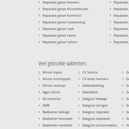
›
›
Reparatie geiser Kantens
Reparatie
›
›
Reparatie geiser Kloosterburen
Reparatie 
›
›
Reparatie geiser Kornhorn
Reparatie 
›
›
Reparatie geiser Lauwersoog
Reparatie g
›
›
Reparatie geiser Leek
Reparatie 
›
›
Reparatie geiser Leens
Reparatie
›
›
Reparatie geiser Lellens
Reparatie
Veel gebruikte vaktermen:
›
›
›
Afvoer kapot
CV Service
G
›
›
›
Afvoer ontstoppen
CV-ketel monteur
G
›
›
›
Afvoer verstopt
Dakbedekking
G
›
›
›
Agpo ferroli
Dakdekker
G
›
›
›
All-Inservice
Dakgoot lekkage
G
›
›
›
AWB
Dakgoot reinigen
G
›
›
›
Badkamer lekkage
Dakgoot reparatie
G
›
›
›
Badkamer renovatie
Dakgoot repareren
G
›
›
›
Badkamer ventilatie
Dakgoot schoonmaken
H