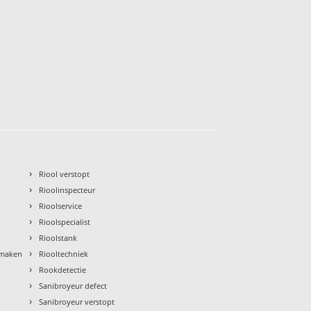
›
Riool verstopt
›
Rioolinspecteur
›
Rioolservice
›
Rioolspecialist
›
Rioolstank
›
nmaken
Riooltechniek
›
Rookdetectie
›
Sanibroyeur defect
›
Sanibroyeur verstopt