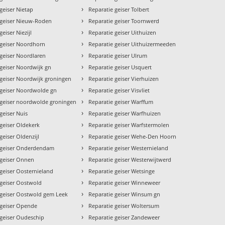
›
geiser Nietap
Reparatie geiser Tolbert
›
 geiser Nieuw-Roden
Reparatie geiser Toornwerd
›
geiser Niezijl
Reparatie geiser Uithuizen
›
 geiser Noordhorn
Reparatie geiser Uithuizermeeden
›
 geiser Noordlaren
Reparatie geiser Ulrum
›
 geiser Noordwijk gn
Reparatie geiser Usquert
›
 geiser Noordwijk groningen
Reparatie geiser Vierhuizen
›
 geiser Noordwolde gn
Reparatie geiser Visvliet
›
 geiser noordwolde groningen
Reparatie geiser Warffum
›
geiser Nuis
Reparatie geiser Warfhuizen
›
 geiser Oldekerk
Reparatie geiser Warfstermolen
›
geiser Oldenzijl
Reparatie geiser Wehe-Den Hoorn
›
 geiser Onderdendam
Reparatie geiser Westernieland
›
 geiser Onnen
Reparatie geiser Westerwijtwerd
›
 geiser Oosternieland
Reparatie geiser Wetsinge
›
 geiser Oostwold
Reparatie geiser Winneweer
›
 geiser Oostwold gem Leek
Reparatie geiser Winsum gn
›
 geiser Opende
Reparatie geiser Woltersum
›
 geiser Oudeschip
Reparatie geiser Zandeweer