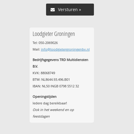
Versturen »
Loodgieter Groningen
Tel: 050-2069026
Mail:
info@loodgietergroningenbv.nl
Bedrijfsgegevens TRD Multidiensten
B.V.
KVK: 88068749
BTW: NL8644.93.496.B01
IBAN: NL50 INGB 0798 5512 32
Openingstijden
Iedere dag bereikbaar!
Ook in het weekend en op
feestdagen