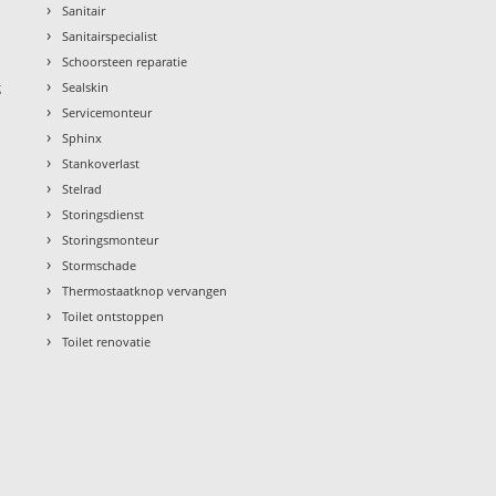
›
Sanitair
›
Sanitairspecialist
›
Schoorsteen reparatie
›
g
Sealskin
›
Servicemonteur
›
Sphinx
›
Stankoverlast
›
Stelrad
›
Storingsdienst
›
Storingsmonteur
›
Stormschade
›
Thermostaatknop vervangen
›
Toilet ontstoppen
›
Toilet renovatie