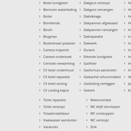
›
›
›
Beste loodgieter
Dakgoot verstopt
H
›
›
›
Bevroren waterleiding
Dakgoot vervangen
H
›
›
›
Boiler
Daklekkage
H
›
›
›
Borrelende
Dakpannen afgewaaid
H
›
›
›
Bosch
Dakpannen vervangen
I
›
›
›
Brugman
Dakreparatie
I
›
›
›
Buitenkraan plaatsen
Dakwerk
I
›
›
›
Camera inspectie
Duravit
I
›
›
›
Camera onderzoek
Erkende loodgieter
In
›
›
›
Centrale verwarming
Gasfitter
In
›
›
›
CV ketel onderhoud
Gasfornuis aansluiten
I
›
›
›
CV ketel reparatie
Gaskachel schoonmaken
I
›
›
›
CV ketel storing
Gasleiding verleggen
J
›
›
›
CV Leiding kapot
Geberit
K
›
›
Toilet reparatie
Wateroverlast
›
›
Toilet verstopt
WC blijft doorlopen
›
›
Totaalinstallateur
WC ontstoppen
›
›
Vaatwasser aansluiten
WC verstopt
›
›
Vacatures
Zink