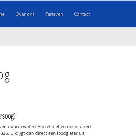
me
Over ons
Tarieven
Contact
og
rsoog
?
 geen warm water? Aarzel niet en neem direct
26. U krijgt dan direct een loodgieter uit