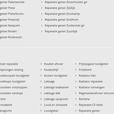
›
 geiser Paterswolde
Reparatie geiser Zevenhuizen gn
›
geiser Peize
Reparatie geiser Zijldijk
›
geiser Pieterburen
Reparatie geiser Zoutkamp
›
eiser Pieterzijl
Reparatie geiser Zuidhorn
›
geiser Rasquert
Reparatie geiser Zuidwolde gn
›
 geiser Roden
Reparatie geiser Zuurdijk
 geiser Roderesch
›
›
eiser reparatie
Keuken afvoer
Prijsopgave loodgieter
›
›
esprongen leiding
Klusbedrijf
Probleem
›
›
oedkoopste loodgieter
Kosten loodgieter
Radiator lekt
›
›
oedkope loodgieter
Lekkage
Radiator reparatie
›
›
ootsteen ontstoppen
Lekkage badkamer
Radiator vervangen
›
›
ootsteen verstopt
Lekkage dak
Regenwaterafvoer schoo
›
›
rohe
Lekkage opsporen
Remeha
›
›
rondwerk
Lood en zinkwerk
Reparatie CV ketel
›
›
ansgrohe
Loodgieter
Reparatie geiser