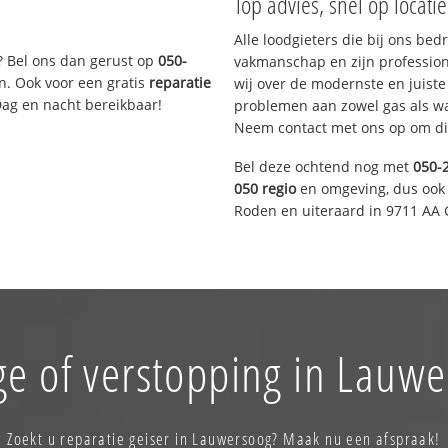
Top advies, snel op locati
Alle loodgieters die bij ons be
? Bel ons dan gerust op
050-
vakmanschap en zijn profession
n. Ook voor een gratis
reparatie
wij over de modernste en juist
Dag en nacht bereikbaar!
problemen aan zowel gas als wat
Neem contact met ons op om di
Bel deze ochtend nog met
050-
050 regio
en omgeving, dus ook 
Roden en uiteraard in 9711 AA 
ge of verstopping in Lauwe
Zoekt u reparatie geiser in Lauwersoog? Maak nu een afspraak!