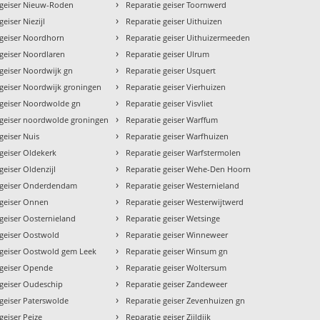
›
 geiser Nieuw-Roden
Reparatie geiser Toornwerd
›
geiser Niezijl
Reparatie geiser Uithuizen
›
 geiser Noordhorn
Reparatie geiser Uithuizermeeden
›
 geiser Noordlaren
Reparatie geiser Ulrum
›
 geiser Noordwijk gn
Reparatie geiser Usquert
›
 geiser Noordwijk groningen
Reparatie geiser Vierhuizen
›
 geiser Noordwolde gn
Reparatie geiser Visvliet
›
 geiser noordwolde groningen
Reparatie geiser Warffum
›
geiser Nuis
Reparatie geiser Warfhuizen
›
 geiser Oldekerk
Reparatie geiser Warfstermolen
›
geiser Oldenzijl
Reparatie geiser Wehe-Den Hoorn
›
 geiser Onderdendam
Reparatie geiser Westernieland
›
 geiser Onnen
Reparatie geiser Westerwijtwerd
›
 geiser Oosternieland
Reparatie geiser Wetsinge
›
 geiser Oostwold
Reparatie geiser Winneweer
›
 geiser Oostwold gem Leek
Reparatie geiser Winsum gn
›
 geiser Opende
Reparatie geiser Woltersum
›
 geiser Oudeschip
Reparatie geiser Zandeweer
›
 geiser Paterswolde
Reparatie geiser Zevenhuizen gn
›
geiser Peize
Reparatie geiser Zijldijk