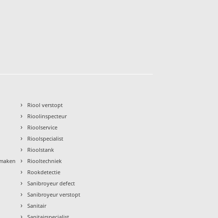
›
Riool verstopt
›
Rioolinspecteur
›
Rioolservice
›
Rioolspecialist
›
Rioolstank
›
nmaken
Riooltechniek
›
Rookdetectie
›
Sanibroyeur defect
›
Sanibroyeur verstopt
›
Sanitair
›
Sanitairspecialist