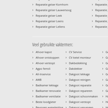
›
›
Reparatie geiser Kornhorn
Reparatie 
›
›
Reparatie geiser Lauwersoog
Reparatie g
›
›
Reparatie geiser Leek
Reparatie 
›
›
Reparatie geiser Leens
Reparatie
›
›
Reparatie geiser Lellens
Reparatie
Veel gebruikte vaktermen:
›
›
›
Afvoer kapot
CV Service
G
›
›
›
Afvoer ontstoppen
CV-ketel monteur
G
›
›
›
Afvoer verstopt
Dakbedekking
G
›
›
›
Agpo ferroli
Dakdekker
G
›
›
›
All-Inservice
Dakgoot lekkage
G
›
›
›
AWB
Dakgoot reinigen
G
›
›
›
Badkamer lekkage
Dakgoot reparatie
G
›
›
›
Badkamer renovatie
Dakgoot repareren
G
›
›
›
Badkamer ventilatie
Dakgoot schoonmaken
H
›
›
›
Beste loodgieter
Dakgoot verstopt
H
›
›
›
Bevroren waterleiding
Dakgoot vervangen
H