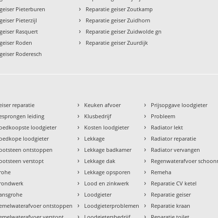
›
geiser Pieterburen
Reparatie geiser Zoutkamp
›
eiser Pieterzijl
Reparatie geiser Zuidhorn
›
geiser Rasquert
Reparatie geiser Zuidwolde gn
›
 geiser Roden
Reparatie geiser Zuurdijk
 geiser Roderesch
›
›
eiser reparatie
Keuken afvoer
Prijsopgave loodgieter
›
›
esprongen leiding
Klusbedrijf
Probleem
›
›
oedkoopste loodgieter
Kosten loodgieter
Radiator lekt
›
›
oedkope loodgieter
Lekkage
Radiator reparatie
›
›
ootsteen ontstoppen
Lekkage badkamer
Radiator vervangen
›
›
ootsteen verstopt
Lekkage dak
Regenwaterafvoer schoo
›
›
rohe
Lekkage opsporen
Remeha
›
›
rondwerk
Lood en zinkwerk
Reparatie CV ketel
›
›
ansgrohe
Loodgieter
Reparatie geiser
›
›
emelwaterafvoer ontstoppen
Loodgieterproblemen
Reparatie kraan
›
›
emelwaterafvoer verstopt
Loodgietersbedrijf
Reparatie toilet