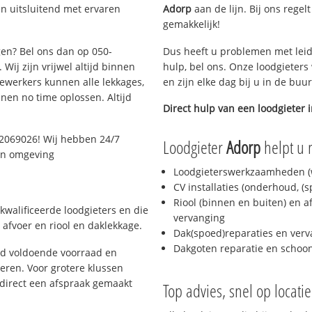
n uitsluitend met ervaren
Adorp
aan de lijn. Bij ons regel
gemakkelijk!
gen? Bel ons dan op 050-
Dus heeft u problemen met leid
Wij zijn vrijwel altijd binnen
hulp, bel ons. Onze loodgieters
ewerkers kunnen alle lekkages,
en zijn elke dag bij u in de buu
en no time oplossen. Altijd
Direct hulp van een loodgieter 
2069026! Wij hebben 24/7
Loodgieter
Adorp
helpt u 
 en omgeving
Loodgieterswerkzaamheden (w
CV installaties (onderhoud, (
Riool (binnen en buiten) en a
kwalificeerde loodgieters en die
vervanging
afvoer en riool en daklekkage.
Dak(spoed)reparaties en verv
Dakgoten reparatie en scho
jd voldoende voorraad en
ren. Voor grotere klussen
 direct een afspraak gemaakt
Top advies, snel op locati