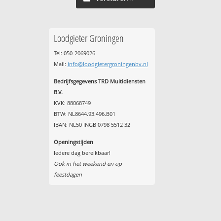
Loodgieter Groningen
Tel: 050-2069026
Mail:
info@loodgietergroningenbv.nl
Bedrijfsgegevens TRD Multidiensten
B.V.
KVK: 88068749
BTW: NL8644.93.496.B01
IBAN: NL50 INGB 0798 5512 32
Openingstijden
Iedere dag bereikbaar!
Ook in het weekend en op
feestdagen