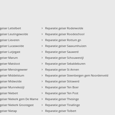
›
geiser Lettelbert
Reparatie geiser Roderwolde
›
 geiser Leutingewolde
Reparatie geiser Roodeschool
›
geiser Lieveren
Reparatie geiser Rottum gn
›
 geiser Lucaswolde
Reparatie geiser Saaxumhuizen
›
geiser Lutjegast
Reparatie geiser Sauwerd
›
 geiser Marum
Reparatie geiser Schouwerzijl
›
geiser Matsloot
Reparatie geiser Sebaldeburen
›
 geiser Mensingeweer
Reparatie geiser St Annen
›
 geiser Middelstum
Reparatie geiser Steenbergen gem Noordenveld
›
 geiser Midwolde
Reparatie geiser Stitswerd
›
 geiser Munnekezijl
Reparatie geiser Ten Boer
›
geiser Niebert
Reparatie geiser Ten Post
›
 geiser Niekerk gem De Marne
Reparatie geiser Thesinge
›
geiser Niekerk Grootegast
Reparatie geiser Tinallinge
›
geiser Nietap
Reparatie geiser Tolbert