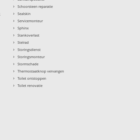
›
Schoorsteen reparatie
›
g
Sealskin
›
Servicemonteur
›
Sphinx
›
Stankoverlast
›
Stelrad
›
Storingsdienst
›
Storingsmonteur
›
Stormschade
›
Thermostaatknop vervangen
›
Toilet ontstoppen
›
Toilet renovatie