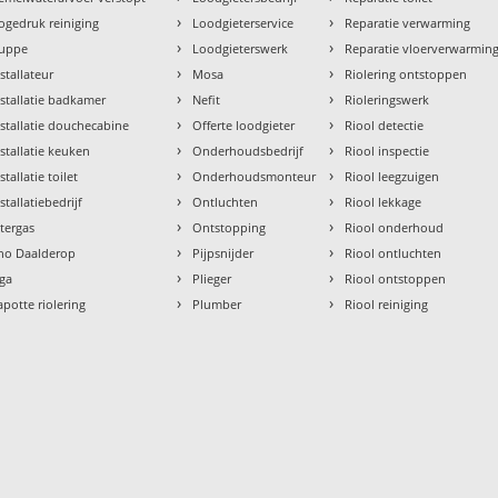
›
›
ogedruk reiniging
Loodgieterservice
Reparatie verwarming
›
›
uppe
Loodgieterswerk
Reparatie vloerverwarmin
›
›
nstallateur
Mosa
Riolering ontstoppen
›
›
nstallatie badkamer
Nefit
Rioleringswerk
›
›
nstallatie douchecabine
Offerte loodgieter
Riool detectie
›
›
nstallatie keuken
Onderhoudsbedrijf
Riool inspectie
›
›
stallatie toilet
Onderhoudsmonteur
Riool leegzuigen
›
›
stallatiebedrijf
Ontluchten
Riool lekkage
›
›
ntergas
Ontstopping
Riool onderhoud
›
›
tho Daalderop
Pijpsnijder
Riool ontluchten
›
›
aga
Plieger
Riool ontstoppen
›
›
apotte riolering
Plumber
Riool reiniging