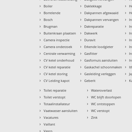
›
›
›
Boiler
Daklekkage
H
›
›
›
Borrelende
Dakpannen afgewaaid
H
›
›
›
Bosch
Dakpannen vervangen
I
›
›
›
Brugman
Dakreparatie
I
›
›
›
Buitenkraan plaatsen
Dakwerk
I
›
›
›
Camera inspectie
Duravit
I
›
›
›
Camera onderzoek
Erkende loodgieter
In
›
›
›
Centrale verwarming
Gasfitter
In
›
›
›
CV ketel onderhoud
Gasfornuis aansluiten
I
›
›
›
CV ketel reparatie
Gaskachel schoonmaken
I
›
›
›
CV ketel storing
Gasleiding verleggen
J
›
›
›
CV Leiding kapot
Geberit
K
›
›
Toilet reparatie
Wateroverlast
›
›
Toilet verstopt
WC blijft doorlopen
›
›
Totaalinstallateur
WC ontstoppen
›
›
Vaatwasser aansluiten
WC verstopt
›
›
Vacatures
Zink
›
Vaillant
›
Vasco