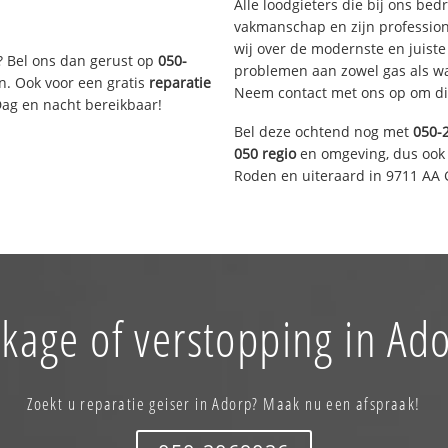
Alle loodgieters die bij ons be
vakmanschap en zijn profession
wij over de modernste en juist
? Bel ons dan gerust op
050-
problemen aan zowel gas als wat
n. Ook voor een gratis
reparatie
Neem contact met ons op om di
Dag en nacht bereikbaar!
Bel deze ochtend nog met
050-
050 regio
en omgeving, dus ook 
Roden en uiteraard in 9711 AA 
kage of verstopping in Ad
Zoekt u reparatie geiser in Adorp? Maak nu een afspraak!