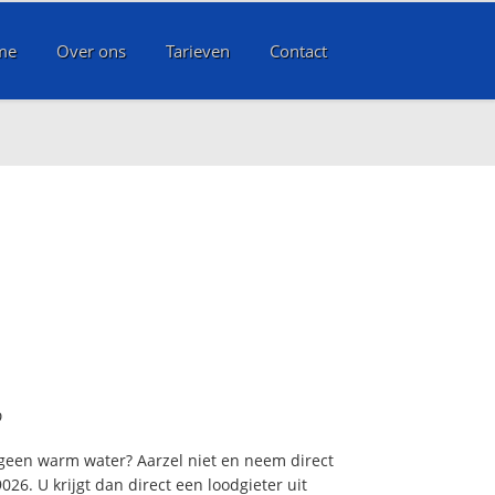
me
Over ons
Tarieven
Contact
?
 geen warm water? Aarzel niet en neem direct
26. U krijgt dan direct een loodgieter uit