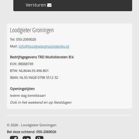
Versturen »
Loodgieter Groningen
Tel: 050-2069026
Mail:
info@loodgietergroningenbv.nl
Bedrijfsgegevens TRD Multidiensten B.V.
KVK: 88068749
BTW: NL8644.93.496.B01
IBAN: NL50 INGB 0798 5512 32
Openingstijden
Iedere dag bereikbaar!
Ook in het weekend en op feestdagen
© 2026 - Loodgieter Groningen
Bel deze ochtend
:
050-2069026