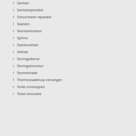
›
Sanitair
›
Sanitairspecialist
›
Schoorsteen reparatie
›
g
Sealskin
›
Servicemonteur
›
Sphinx
›
Stankoverlast
›
Stelrad
›
Storingsdienst
›
Storingsmonteur
›
Stormschade
›
Thermostaatknop vervangen
›
Toilet ontstoppen
›
Toilet renovatie