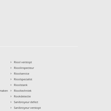
›
Riool verstopt
›
Rioolinspecteur
›
Rioolservice
›
Rioolspecialist
›
Rioolstank
›
nmaken
Riooltechniek
›
Rookdetectie
›
Sanibroyeur defect
›
Sanibroyeur verstopt