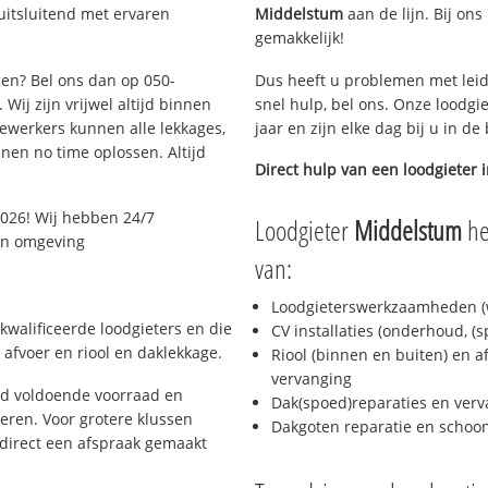
uitsluitend met ervaren
Middelstum
aan de lijn. Bij ons
gemakkelijk!
gen? Bel ons dan op 050-
Dus heeft u problemen met leid
Wij zijn vrijwel altijd binnen
snel hulp, bel ons. Onze loodgi
ewerkers kunnen alle lekkages,
jaar en zijn elke dag bij u in d
en no time oplossen. Altijd
Direct hulp van een loodgieter 
026! Wij hebben 24/7
Loodgieter
Middelstum
he
 en omgeving
van:
Loodgieterswerkzaamheden (w
kwalificeerde loodgieters en die
CV installaties (onderhoud, (
afvoer en riool en daklekkage.
Riool (binnen en buiten) en a
vervanging
jd voldoende voorraad en
Dak(spoed)reparaties en verv
ren. Voor grotere klussen
Dakgoten reparatie en scho
 direct een afspraak gemaakt