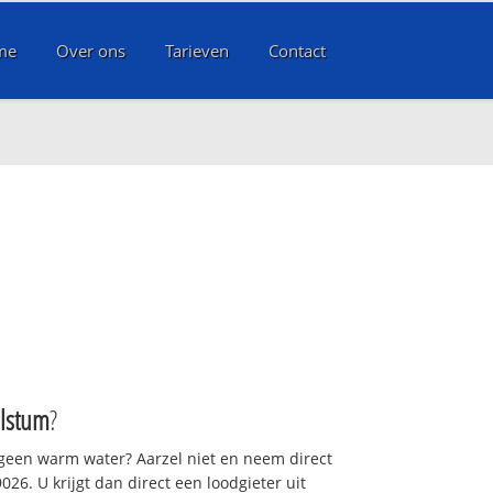
me
Over ons
Tarieven
Contact
lstum
?
 geen warm water? Aarzel niet en neem direct
26. U krijgt dan direct een loodgieter uit