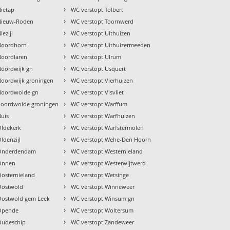
›
Nietap
WC verstopt Tolbert
›
Nieuw-Roden
WC verstopt Toornwerd
›
ezijl
WC verstopt Uithuizen
›
Noordhorn
WC verstopt Uithuizermeeden
›
Noordlaren
WC verstopt Ulrum
›
Noordwijk gn
WC verstopt Usquert
›
Noordwijk groningen
WC verstopt Vierhuizen
›
Noordwolde gn
WC verstopt Visvliet
›
noordwolde groningen
WC verstopt Warffum
›
Nuis
WC verstopt Warfhuizen
›
Oldekerk
WC verstopt Warfstermolen
›
ldenzijl
WC verstopt Wehe-Den Hoorn
›
 Onderdendam
WC verstopt Westernieland
›
 Onnen
WC verstopt Westerwijtwerd
›
Oosternieland
WC verstopt Wetsinge
›
Oostwold
WC verstopt Winneweer
›
Oostwold gem Leek
WC verstopt Winsum gn
›
 Opende
WC verstopt Woltersum
›
Oudeschip
WC verstopt Zandeweer