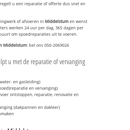
 regelt u een reparatie of offerte dus snel en
ingwerk of afvoeren in
Middelstum
en wenst
eters werken 24 uur per dag, 365 dagen per
e buurt om spoedreparaties uit te voeren.
in
Middelstum
: bel ons 050-2069026
lpt u met de reparatie of vervanging
ater- en gasleiding)
spoed)reparatie en vervanging)
fvoer ontstoppen, reparatie, renovatie en
anging (dakpannen en dakleer)
onmaken