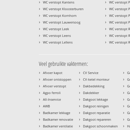
›
›
WC verstopt Kantens
WC verstopt 
›
›
WC verstopt Kloosterburen
WC verstopt P
›
›
WC verstopt Kornhorn
WC verstopt 
›
›
WC verstopt Lauwersoog
WC verstopt Pi
›
›
WC verstopt Leek
WC verstopt 
›
›
WC verstopt Leens
WC verstopt 
›
›
WC verstopt Lellens
WC verstopt 
Veel gebruikte vaktermen:
›
›
›
Afvoer kapot
CV Service
G
›
›
›
Afvoer ontstoppen
CV-ketel monteur
G
›
›
›
Afvoer verstopt
Dakbedekking
G
›
›
›
Agpo ferroli
Dakdekker
G
›
›
›
All-Inservice
Dakgoot lekkage
G
›
›
›
AWB
Dakgoot reinigen
G
›
›
›
Badkamer lekkage
Dakgoot reparatie
G
›
›
›
Badkamer renovatie
Dakgoot repareren
G
›
›
›
Badkamer ventilatie
Dakgoot schoonmaken
H