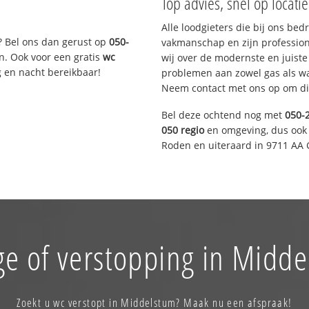
Top advies, snel op locati
Alle loodgieters die bij ons be
? Bel ons dan gerust op
050-
vakmanschap en zijn profession
n. Ook voor een gratis
wc
wij over de modernste en juist
g en nacht bereikbaar!
problemen aan zowel gas als wat
Neem contact met ons op om di
Bel deze ochtend nog met
050-
050 regio
en omgeving, dus ook 
Roden en uiteraard in 9711 AA 
ge of verstopping in Midde
Zoekt u wc verstopt in Middelstum? Maak nu een afspraak!