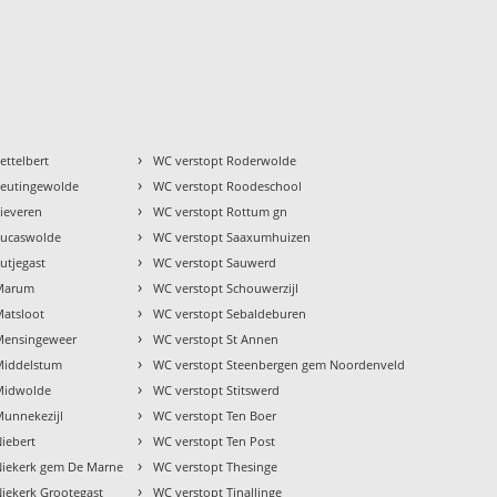
›
ettelbert
WC verstopt Roderwolde
›
Leutingewolde
WC verstopt Roodeschool
›
ieveren
WC verstopt Rottum gn
›
Lucaswolde
WC verstopt Saaxumhuizen
›
utjegast
WC verstopt Sauwerd
›
 Marum
WC verstopt Schouwerzijl
›
Matsloot
WC verstopt Sebaldeburen
›
Mensingeweer
WC verstopt St Annen
›
Middelstum
WC verstopt Steenbergen gem Noordenveld
›
Midwolde
WC verstopt Stitswerd
›
Munnekezijl
WC verstopt Ten Boer
›
iebert
WC verstopt Ten Post
›
Niekerk gem De Marne
WC verstopt Thesinge
›
iekerk Grootegast
WC verstopt Tinallinge