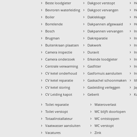
›
›
›
Beste loodgieter
Dakgoot verstopt
H
›
›
›
Bevroren waterleiding
Dakgoot vervangen
H
›
›
›
Boiler
Daklekkage
H
›
›
›
Borrelende
Dakpannen afgewaaid
H
›
›
›
Bosch
Dakpannen vervangen
I
›
›
›
Brugman
Dakreparatie
I
›
›
›
Buitenkraan plaatsen
Dakwerk
I
›
›
›
Camera inspectie
Duravit
I
›
›
›
Camera onderzoek
Erkende loodgieter
In
›
›
›
Centrale verwarming
Gasfitter
In
›
›
›
CV ketel onderhoud
Gasfornuis aansluiten
I
›
›
›
CV ketel reparatie
Gaskachel schoonmaken
I
›
›
›
CV ketel storing
Gasleiding verleggen
J
›
›
›
CV Leiding kapot
Geberit
K
›
›
Toilet reparatie
Wateroverlast
›
›
Toilet verstopt
WC blijft doorlopen
›
›
Totaalinstallateur
WC ontstoppen
›
›
Vaatwasser aansluiten
WC verstopt
›
›
Vacatures
Zink