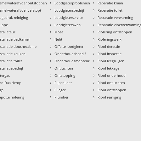
›
›
emelwaterafvoer ontstoppen
Loodgieterproblemen
Reparatie kraan
›
›
emelwaterafvoer verstopt
Loodgietersbedrijf
Reparatie toilet
›
›
ogedruk reiniging
Loodgieterservice
Reparatie verwarming
›
›
uppe
Loodgieterswerk
Reparatie vloerverwarmin
›
›
nstallateur
Mosa
Riolering ontstoppen
›
›
nstallatie badkamer
Nefit
Rioleringswerk
›
›
nstallatie douchecabine
Offerte loodgieter
Riool detectie
›
›
nstallatie keuken
Onderhoudsbedrijf
Riool inspectie
›
›
stallatie toilet
Onderhoudsmonteur
Riool leegzuigen
›
›
stallatiebedrijf
Ontluchten
Riool lekkage
›
›
ntergas
Ontstopping
Riool onderhoud
›
›
tho Daalderop
Pijpsnijder
Riool ontluchten
›
›
aga
Plieger
Riool ontstoppen
›
›
apotte riolering
Plumber
Riool reiniging