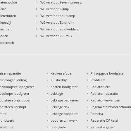
›
Paterswolde
WC verstopt Zevenhuizen gn
›
eize
WC verstopt Zijldijk
›
Pieterburen
WC verstopt Zoutkamp
›
eterzijl
WC verstopt Zuidhorn
›
Rasquert
WC verstopt Zuidwolde gn
›
Roden
WC verstopt Zuurdijk
Roderesch
›
›
eiser reparatie
Keuken afvoer
Prijsopgave loodgieter
›
›
esprongen leiding
Klusbedrijf
Probleem
›
›
oedkoopste loodgieter
Kosten loodgieter
Radiator lekt
›
›
oedkope loodgieter
Lekkage
Radiator reparatie
›
›
ootsteen ontstoppen
Lekkage badkamer
Radiator vervangen
›
›
ootsteen verstopt
Lekkage dak
Regenwaterafvoer schoo
›
›
rohe
Lekkage opsporen
Remeha
›
›
rondwerk
Lood en zinkwerk
Reparatie CV ketel
›
›
ansgrohe
Loodgieter
Reparatie geiser