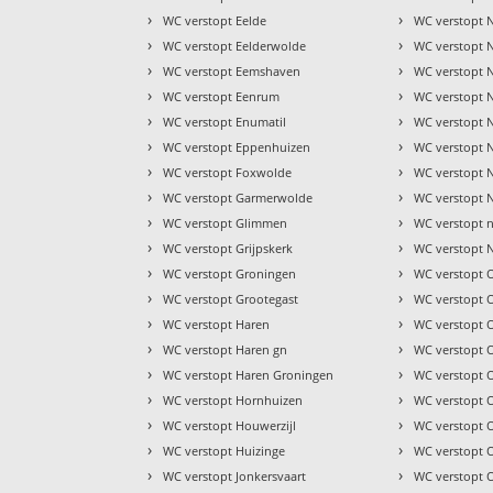
›
›
WC verstopt Eelde
WC verstopt 
›
›
WC verstopt Eelderwolde
WC verstopt 
›
›
WC verstopt Eemshaven
WC verstopt Ni
›
›
WC verstopt Eenrum
WC verstopt 
›
›
WC verstopt Enumatil
WC verstopt 
›
›
WC verstopt Eppenhuizen
WC verstopt 
›
›
WC verstopt Foxwolde
WC verstopt 
›
›
WC verstopt Garmerwolde
WC verstopt 
›
›
WC verstopt Glimmen
WC verstopt 
›
›
WC verstopt Grijpskerk
WC verstopt 
›
›
WC verstopt Groningen
WC verstopt 
›
›
WC verstopt Grootegast
WC verstopt O
›
›
WC verstopt Haren
WC verstopt
›
›
WC verstopt Haren gn
WC verstopt
›
›
WC verstopt Haren Groningen
WC verstopt 
›
›
WC verstopt Hornhuizen
WC verstopt 
›
›
WC verstopt Houwerzijl
WC verstopt 
›
›
WC verstopt Huizinge
WC verstopt
›
›
WC verstopt Jonkersvaart
WC verstopt 