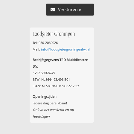
Versturen »
Loodgieter Groningen
Tel: 050-2069026
Mail:
info@loodgietergroningenbv.nl
Bedrijfsgegevens TRD Multidiensten
B.V.
KVK: 88068749
BTW: NL8644.93.496.B01
IBAN: NL50 INGB 0798 5512 32
Openingstijden
Iedere dag bereikbaar!
Ook in het weekend en op
feestdagen