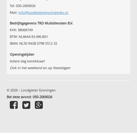
Tel: 050-2069026
Mail:
info@loodgietergroningenbv.nl
Bedrijfsgegevens TRD Multidiensten B.V.
KVK: 88068749
BTW: NL8644.93.496.B01
IBAN: NL50 INGB 0798 5512 32
Openingstijden
Iedere dag bereikbaar!
Ook in het weekend en op feestdagen
© 2026 - Loodgieter Groningen
Bel deze avond
:
050-2069026