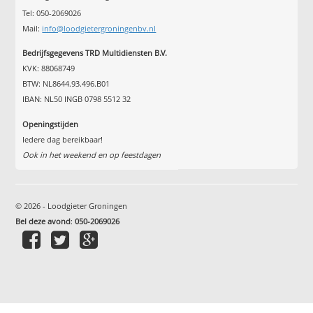
Tel: 050-2069026
Mail:
info@loodgietergroningenbv.nl
Bedrijfsgegevens TRD Multidiensten B.V.
KVK: 88068749
BTW: NL8644.93.496.B01
IBAN: NL50 INGB 0798 5512 32
Openingstijden
Iedere dag bereikbaar!
Ook in het weekend en op feestdagen
© 2026 - Loodgieter Groningen
Bel deze avond
:
050-2069026