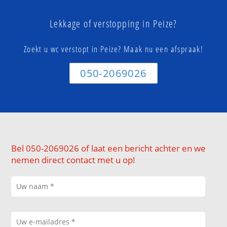
Lekkage of verstopping in Peize?
Zoekt u wc verstopt in Peize? Maak nu een afspraak!
050-2069026
Bel 050-2069026 of laat een bericht achter en we
nemen direct contact met u op!