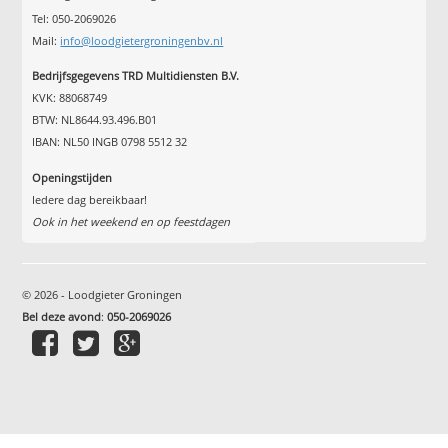
Tel: 050-2069026
Mail:
info@loodgietergroningenbv.nl
Bedrijfsgegevens TRD Multidiensten B.V.
KVK: 88068749
BTW: NL8644.93.496.B01
IBAN: NL50 INGB 0798 5512 32
Openingstijden
Iedere dag bereikbaar!
Ook in het weekend en op feestdagen
© 2026 - Loodgieter Groningen
Bel deze avond
:
050-2069026