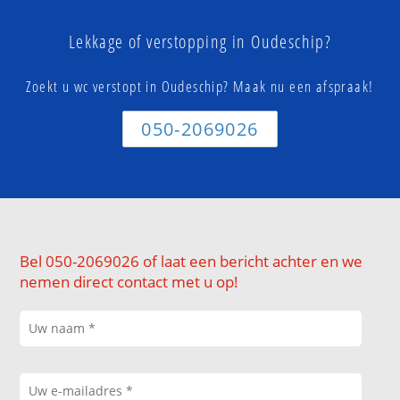
Lekkage of verstopping in Oudeschip?
Zoekt u wc verstopt in Oudeschip? Maak nu een afspraak!
050-2069026
Bel 050-2069026 of laat een bericht achter en we
nemen direct contact met u op!