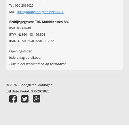
Tel: 050-2069026
Mail:
info@loodgietergroningenbv.nl
Bedrijfsgegevens TRD Multidiensten B.V.
KVK: 88068749
BTW: NL8644.93.496.B01
IBAN: NL50 INGB 0798 5512 32
Openingstijden
Iedere dag bereikbaar!
Ook in het weekend en op feestdagen
© 2026 - Loodgieter Groningen
Bel deze avond
:
050-2069026