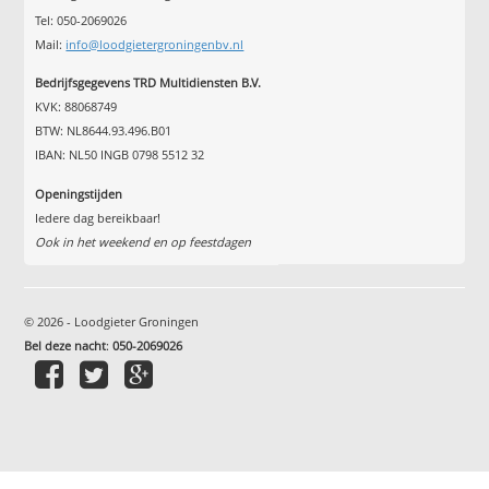
Tel: 050-2069026
Mail:
info@loodgietergroningenbv.nl
Bedrijfsgegevens TRD Multidiensten B.V.
KVK: 88068749
BTW: NL8644.93.496.B01
IBAN: NL50 INGB 0798 5512 32
Openingstijden
Iedere dag bereikbaar!
Ook in het weekend en op feestdagen
© 2026 - Loodgieter Groningen
Bel deze nacht
:
050-2069026