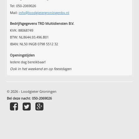
Tel: 050-2069026
Mail:
info@loodgietergroningenbv.nl
Bedrijfsgegevens TRD Multidiensten B.V.
KVK: 88068749
BTW: NL8644.93.496.B01
IBAN: NL50 INGB 0798 5512 32
Openingstijden
Iedere dag bereikbaar!
Ook in het weekend en op feestdagen
© 2026 - Loodgieter Groningen
Bel deze nacht
:
050-2069026