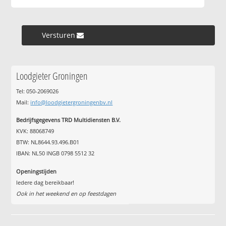
Versturen »
Loodgieter Groningen
Tel: 050-2069026
Mail:
info@loodgietergroningenbv.nl
Bedrijfsgegevens TRD Multidiensten B.V.
KVK: 88068749
BTW: NL8644.93.496.B01
IBAN: NL50 INGB 0798 5512 32
Openingstijden
Iedere dag bereikbaar!
Ook in het weekend en op feestdagen