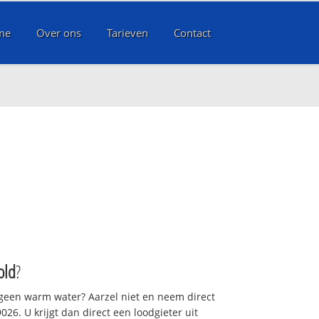
me
Over ons
Tarieven
Contact
old
?
 geen warm water? Aarzel niet en neem direct
26. U krijgt dan direct een loodgieter uit