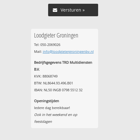
Versturen »
Loodgieter Groningen
Tel: 050-2069026
Mail:
info@loodgietergroningenbv.nl
Bedrijfsgegevens TRD Multidiensten
B.V.
KVK: 88068749
BTW: NL8644.93.496.B01
IBAN: NL50 INGB 0798 5512 32
Openingstijden
Iedere dag bereikbaar!
Ook in het weekend en op
feestdagen