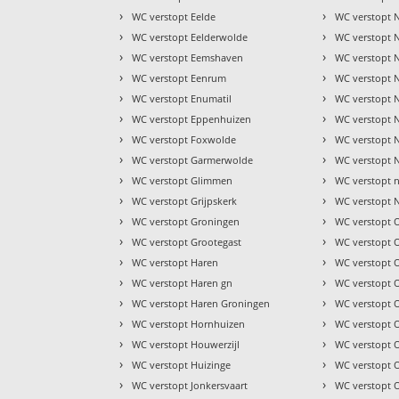
›
›
WC verstopt Eelde
WC verstopt 
›
›
WC verstopt Eelderwolde
WC verstopt 
›
›
WC verstopt Eemshaven
WC verstopt Ni
›
›
WC verstopt Eenrum
WC verstopt 
›
›
WC verstopt Enumatil
WC verstopt 
›
›
WC verstopt Eppenhuizen
WC verstopt 
›
›
WC verstopt Foxwolde
WC verstopt 
›
›
WC verstopt Garmerwolde
WC verstopt 
›
›
WC verstopt Glimmen
WC verstopt 
›
›
WC verstopt Grijpskerk
WC verstopt 
›
›
WC verstopt Groningen
WC verstopt 
›
›
WC verstopt Grootegast
WC verstopt O
›
›
WC verstopt Haren
WC verstopt
›
›
WC verstopt Haren gn
WC verstopt
›
›
WC verstopt Haren Groningen
WC verstopt 
›
›
WC verstopt Hornhuizen
WC verstopt 
›
›
WC verstopt Houwerzijl
WC verstopt 
›
›
WC verstopt Huizinge
WC verstopt
›
›
WC verstopt Jonkersvaart
WC verstopt 