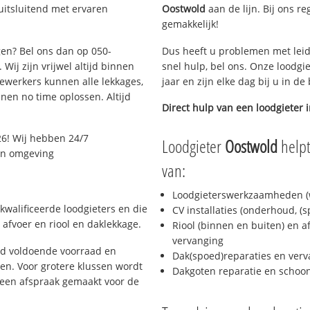
uitsluitend met ervaren
Oostwold
aan de lijn. Bij ons re
gemakkelijk!
gen? Bel ons dan op 050-
Dus heeft u problemen met leid
Wij zijn vrijwel altijd binnen
snel hulp, bel ons. Onze loodgi
ewerkers kunnen alle lekkages,
jaar en zijn elke dag bij u in d
en no time oplossen. Altijd
Direct hulp van een loodgieter 
6! Wij hebben 24/7
Loodgieter
Oostwold
helpt
 en omgeving
van:
Loodgieterswerkzaamheden (w
kwalificeerde loodgieters en die
CV installaties (onderhoud, (
afvoer en riool en daklekkage.
Riool (binnen en buiten) en a
vervanging
jd voldoende voorraad en
Dak(spoed)reparaties en verv
n. Voor grotere klussen wordt
Dakgoten reparatie en scho
 een afspraak gemaakt voor de