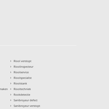
›
Riool verstopt
›
Rioolinspecteur
›
Rioolservice
›
Rioolspecialist
›
Rioolstank
›
nmaken
Riooltechniek
›
Rookdetectie
›
Sanibroyeur defect
›
Sanibroyeur verstopt