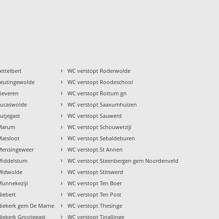
›
ettelbert
WC verstopt Roderwolde
›
Leutingewolde
WC verstopt Roodeschool
›
ieveren
WC verstopt Rottum gn
›
Lucaswolde
WC verstopt Saaxumhuizen
›
utjegast
WC verstopt Sauwerd
›
 Marum
WC verstopt Schouwerzijl
›
Matsloot
WC verstopt Sebaldeburen
›
Mensingeweer
WC verstopt St Annen
›
Middelstum
WC verstopt Steenbergen gem Noordenveld
›
Midwolde
WC verstopt Stitswerd
›
Munnekezijl
WC verstopt Ten Boer
›
iebert
WC verstopt Ten Post
›
Niekerk gem De Marne
WC verstopt Thesinge
›
iekerk Grootegast
WC verstopt Tinallinge