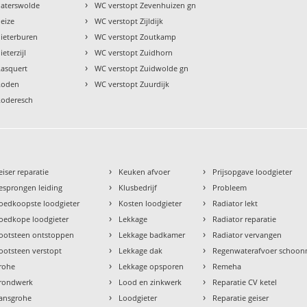
›
Paterswolde
WC verstopt Zevenhuizen gn
›
eize
WC verstopt Zijldijk
›
Pieterburen
WC verstopt Zoutkamp
›
eterzijl
WC verstopt Zuidhorn
›
Rasquert
WC verstopt Zuidwolde gn
›
Roden
WC verstopt Zuurdijk
Roderesch
›
›
eiser reparatie
Keuken afvoer
Prijsopgave loodgieter
›
›
esprongen leiding
Klusbedrijf
Probleem
›
›
oedkoopste loodgieter
Kosten loodgieter
Radiator lekt
›
›
oedkope loodgieter
Lekkage
Radiator reparatie
›
›
ootsteen ontstoppen
Lekkage badkamer
Radiator vervangen
›
›
ootsteen verstopt
Lekkage dak
Regenwaterafvoer schoo
›
›
rohe
Lekkage opsporen
Remeha
›
›
rondwerk
Lood en zinkwerk
Reparatie CV ketel
›
›
ansgrohe
Loodgieter
Reparatie geiser