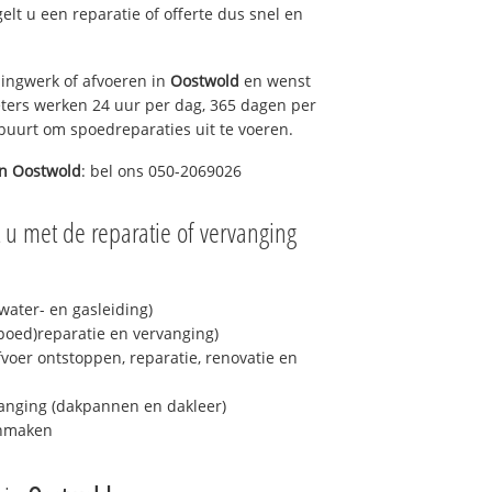
gelt u een reparatie of offerte dus snel en
ingwerk of afvoeren in
Oostwold
en wenst
eters werken 24 uur per dag, 365 dagen per
e buurt om spoedreparaties uit te voeren.
in
Oostwold
: bel ons 050-2069026
 u met de reparatie of vervanging
ater- en gasleiding)
spoed)reparatie en vervanging)
fvoer ontstoppen, reparatie, renovatie en
anging (dakpannen en dakleer)
onmaken