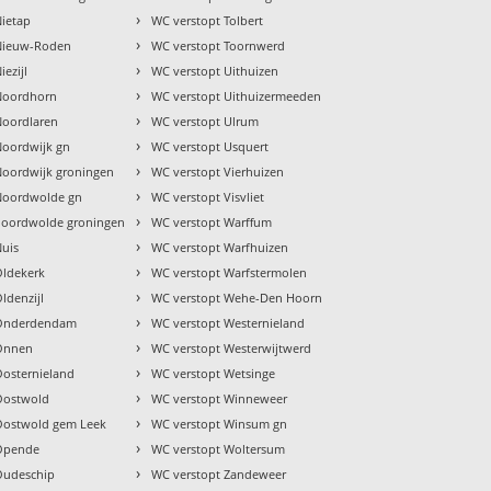
›
Nietap
WC verstopt Tolbert
›
Nieuw-Roden
WC verstopt Toornwerd
›
ezijl
WC verstopt Uithuizen
›
Noordhorn
WC verstopt Uithuizermeeden
›
Noordlaren
WC verstopt Ulrum
›
Noordwijk gn
WC verstopt Usquert
›
Noordwijk groningen
WC verstopt Vierhuizen
›
Noordwolde gn
WC verstopt Visvliet
›
noordwolde groningen
WC verstopt Warffum
›
Nuis
WC verstopt Warfhuizen
›
Oldekerk
WC verstopt Warfstermolen
›
ldenzijl
WC verstopt Wehe-Den Hoorn
›
 Onderdendam
WC verstopt Westernieland
›
 Onnen
WC verstopt Westerwijtwerd
›
Oosternieland
WC verstopt Wetsinge
›
Oostwold
WC verstopt Winneweer
›
Oostwold gem Leek
WC verstopt Winsum gn
›
 Opende
WC verstopt Woltersum
›
Oudeschip
WC verstopt Zandeweer