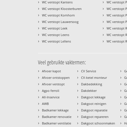
›
›
WC verstopt Kantens
WC verstopt 
›
›
WC verstopt Kloosterburen
WC verstopt P
›
›
WC verstopt Kornhorn
WC verstopt 
›
›
WC verstopt Lauwersoog
WC verstopt Pi
›
›
WC verstopt Leek
WC verstopt 
›
›
WC verstopt Leens
WC verstopt 
›
›
WC verstopt Lellens
WC verstopt 
Veel gebruikte vaktermen:
›
›
›
Afvoer kapot
CV Service
G
›
›
›
Afvoer ontstoppen
CV-ketel monteur
G
›
›
›
Afvoer verstopt
Dakbedekking
G
›
›
›
Agpo ferroli
Dakdekker
G
›
›
›
All-Inservice
Dakgoot lekkage
G
›
›
›
AWB
Dakgoot reinigen
G
›
›
›
Badkamer lekkage
Dakgoot reparatie
G
›
›
›
Badkamer renovatie
Dakgoot repareren
G
›
›
›
Badkamer ventilatie
Dakgoot schoonmaken
H