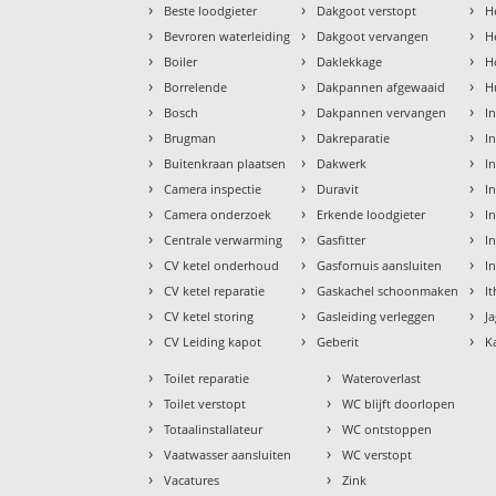
›
›
›
Beste loodgieter
Dakgoot verstopt
H
›
›
›
Bevroren waterleiding
Dakgoot vervangen
H
›
›
›
Boiler
Daklekkage
H
›
›
›
Borrelende
Dakpannen afgewaaid
H
›
›
›
Bosch
Dakpannen vervangen
I
›
›
›
Brugman
Dakreparatie
I
›
›
›
Buitenkraan plaatsen
Dakwerk
I
›
›
›
Camera inspectie
Duravit
I
›
›
›
Camera onderzoek
Erkende loodgieter
In
›
›
›
Centrale verwarming
Gasfitter
In
›
›
›
CV ketel onderhoud
Gasfornuis aansluiten
I
›
›
›
CV ketel reparatie
Gaskachel schoonmaken
I
›
›
›
CV ketel storing
Gasleiding verleggen
J
›
›
›
CV Leiding kapot
Geberit
K
›
›
Toilet reparatie
Wateroverlast
›
›
Toilet verstopt
WC blijft doorlopen
›
›
Totaalinstallateur
WC ontstoppen
›
›
Vaatwasser aansluiten
WC verstopt
›
›
Vacatures
Zink