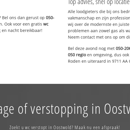
Top advies, snel op locati
Alle loodgieters die bij ons be
? Bel ons dan gerust op
050-
vakmanschap en zijn profession
n. Ook voor een gratis
wc
wij over de modernste en juist
g en nacht bereikbaar!
problemen aan zowel gas als wat
Neem contact met ons op om di
Bel deze avond nog met
050-20
050 regio
en omgeving, dus ook 
Roden en uiteraard in 9711 AA 
age of verstopping in Oost
Zoekt u wc verstopt in Oostwold? Maak nu een afspraak!