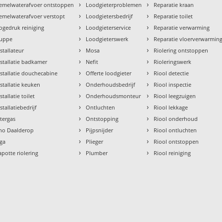
›
›
emelwaterafvoer ontstoppen
Loodgieterproblemen
Reparatie kraan
›
›
emelwaterafvoer verstopt
Loodgietersbedrijf
Reparatie toilet
›
›
ogedruk reiniging
Loodgieterservice
Reparatie verwarming
›
›
uppe
Loodgieterswerk
Reparatie vloerverwarmin
›
›
nstallateur
Mosa
Riolering ontstoppen
›
›
nstallatie badkamer
Nefit
Rioleringswerk
›
›
nstallatie douchecabine
Offerte loodgieter
Riool detectie
›
›
nstallatie keuken
Onderhoudsbedrijf
Riool inspectie
›
›
stallatie toilet
Onderhoudsmonteur
Riool leegzuigen
›
›
stallatiebedrijf
Ontluchten
Riool lekkage
›
›
ntergas
Ontstopping
Riool onderhoud
›
›
tho Daalderop
Pijpsnijder
Riool ontluchten
›
›
aga
Plieger
Riool ontstoppen
›
›
apotte riolering
Plumber
Riool reiniging