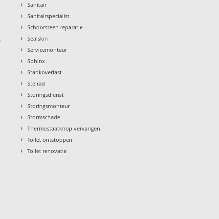
›
Sanitair
›
Sanitairspecialist
›
Schoorsteen reparatie
›
g
Sealskin
›
Servicemonteur
›
Sphinx
›
Stankoverlast
›
Stelrad
›
Storingsdienst
›
Storingsmonteur
›
Stormschade
›
Thermostaatknop vervangen
›
Toilet ontstoppen
›
Toilet renovatie